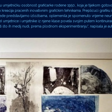
u umjetničku osobnost grafičarke rođene 1950., koja je tijekom goto
 kreacija praćenih inovativnim grafičkim tehnikama. Preplićući grafiku i 
 rjeđe predstavljamo izložbama, oplemenila je spomenuto vrijeme ne
umjetnice i umjetnike iz njene klase povela svojim putem kontinuir
 što ih medij nudi, prema plodnom eksperimentiranju“, napisala je aut