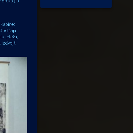
je preko 50
 Kabinet
Godišnja
lu crteža,
izdvojiti