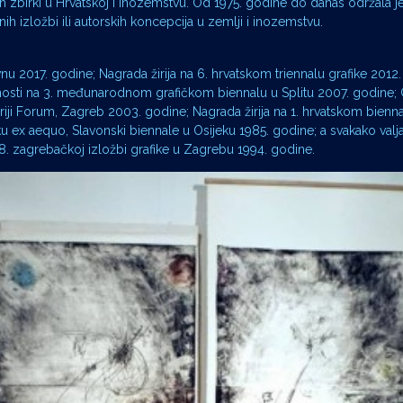
tnih zbirki u Hrvatskoj i inozemstvu. Od 1975. godine do danas održala 
ih izložbi ili autorskih koncepcija u zemlji i inozemstvu.
nu 2017. godine; Nagrada žirija na 6. hrvatskom triennalu grafike 2012.
nosti na 3. međunarodnom grafičkom biennalu u Splitu 2007. godine; 
iji Forum, Zagreb 2003. godine; Nagrada žirija na 1. hrvatskom bienna
 ex aequo, Slavonski biennale u Osijeku 1985. godine; a svakako valja 
8. zagrebačkoj izložbi grafike u Zagrebu 1994. godine.