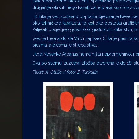
ipak međusobno tako slični i specifično prepoznatljivi
drugačije okrstiti nego kazati da je prava
summa arba
…Kritika je već sustavno popratila djelovanje Nevenke 
oko tehničkog karaktera, to jest oko postotka grafičkih
Paljetak dosjetljivo govorio o ‘grafičkom slikarstvu’,
„Već je Leonardo da Vinci napisao: Slika je pjesma koja s
pjesma, a pjesma je slijepa slika…
…kod Nevenke Arbanas nema ništa nepromjenjivo, nema
Ova po svemu izuzetna izložba otvorena je do 18. s
Tekst: A. Olujić / foto: Z. Turkulin