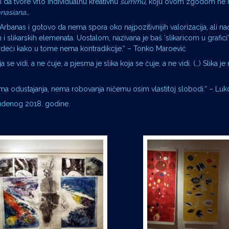
 da tvore vrlo individualnu kreativnu
summu
, koju ovom zgodom n
nasiana…
Arbanas i gotovo da nema spora oko najpozitivnijih valorizacija, ali na
 i slikarskih elemenata. Uostalom, nazivana je baš ‘slikaricom u grafici’
 tvrdeći kako u tome nema kontradikcije.“ – Tonko Maroević
e vidi, a ne čuje, a pjesma je slika koja se čuje, a ne vidi. (…) Slika je
 odustajanja, nema robovanja ničemu osim vlastitoj slobodi.“ – Luko
tudenog 2018. godine.