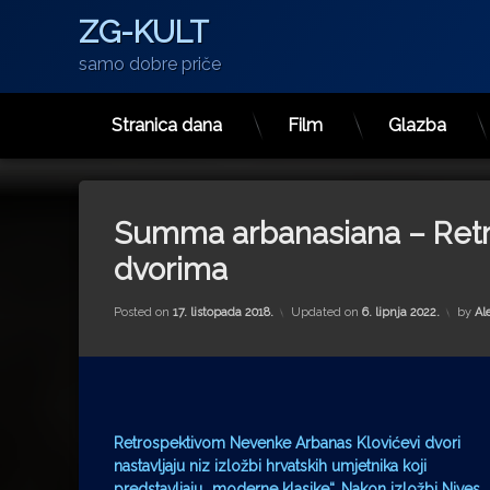
ZG-KULT
samo dobre priče
Stranica dana
Film
Glazba
Preskoči
na
sadržaj
Summa arbanasiana – Retr
dvorima
Posted on
17. listopada 2018.
Updated on
6. lipnja 2022.
by
Al
Retrospektivom Nevenke Arbanas Klovićevi dvori
nastavljaju niz izložbi hrvatskih umjetnika koji
predstavljaju „moderne klasike“. Nakon izložbi Nives