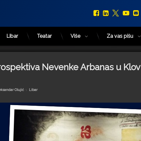
Facebook
LinkedIn
X.com
You
Libar
Teatar
Više
Za vas pišu
ospektiva Nevenke Arbanas u Klov
Kategorije:
eksandar Olujić
Libar