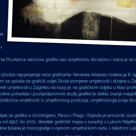
ne
u
a Picukarića valorizira grafiku kao umjetničku disciplinu i vraća je na
od izložbe najcjenjenije naše grafičarke. Nevenka Arbanas rođena je 8. li
 se upisala na grafički odjel Škole primjene umjetnosti i dizajna u Z
vnih umjetnosti u Zagrebu na kojoj je, na grafičkom odjelu u klasi prof
odine pohađala i poslijediplomski studij grafike te stekla zvanje magis
j doktorica umjetnosti iz umjetničkog područja, umjetničkoga polja lik
ljea za grafiku u Gröningenu, Parizu i Pragu. Objavila je priručnik
Grafi
 a od 1997. do 2001. desetak grafičkih mapa u suradnji s Lukom Paljet
ne tiskana je monografija o njenom umjetničkom radu, s tekstom Luke