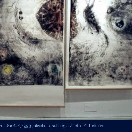
– žarište”, 1993., akvatinta, suha igla / foto. Z. Turkulin