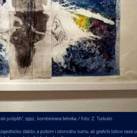
 poliptih”, 1992., kombinirana tehnika / foto: Z. Turkulin
ili zajedničko stablo, a potom i istorodnu šumu, ali grafički listovi naše 