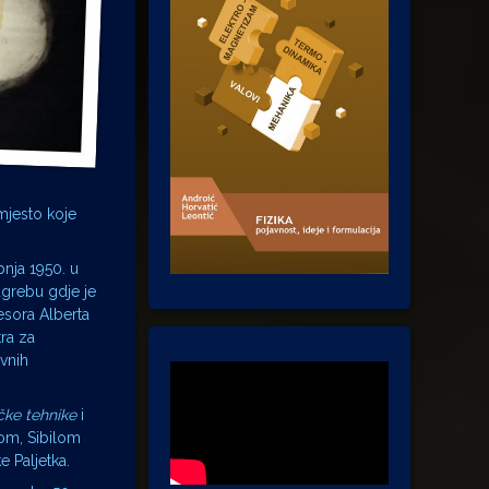
 mjesto koje
pnja 1950. u
agrebu gdje je
esora Alberta
tra za
ovnih
čke tehnike
i
kom, Sibilom
 Paljetka.