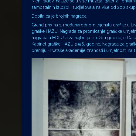
Njeni radovi nalaze se u više muzeja, galerija i priva
samostalnih izložbi i sudjelovala na više od 200 skupn
Dobitnica je brojnih nagrada:
Grand prix na 1. međunarodnom trijenalu grafike u Liv
grafike HAZU; Nagrada za promicanje grafičke umjet
nagrada u HDLU-a za najbolju izložbu godine, u Galer
Kabinet grafike HAZU 1996. godine; Nagrada za grafiku
premiju Hrvatske akademije znanosti i umjetnosti na 1