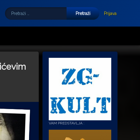
Pretraži:
Tube
E-mail
Prijava
ićevim
VAM PREDSTAVLJA :