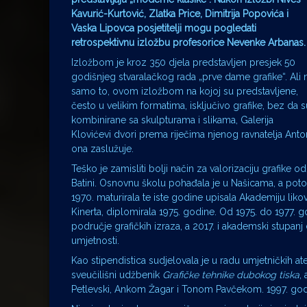
Kavurić-Kurtović, Zlatka Price, Dimitrija Popovića i
Vaska Lipovca posjetitelji mogu pogledati
retrospektivnu izložbu profesorice Nevenke Arbanas.
Izložbom je kroz 350 djela predstavljen presjek 50
godišnjeg stvaralačkog rada „prve dame grafike“. Ali 
samo to, ovom izložbom na kojoj su predstavljene,
često u velikim formatima, isključivo grafike, bez da s
kombinirane sa skulpturama i slikama, Galerija
Klovićevi dvori prema riječima njenog ravnatelja Antoni
ona zaslužuje.
Teško je zamisliti bolji način za valorizaciju grafike 
Batini. Osnovnu školu pohađala je u Našicama, a potom
1970. maturirala te iste godine upisala Akademiju liko
Kinerta, diplomirala 1975. godine. Od 1975. do 1977. g
područje grafičkih izraza, a 2017. i akademski stupan
umjetnosti.
Kao stipendistica sudjelovala je u radu umjetničkih ate
sveučilišni udžbenik
Grafičke tehnike dubokog tiska
,
Petlevski, Ankom Žagar i Tonom Pavčekom. 1997. godi