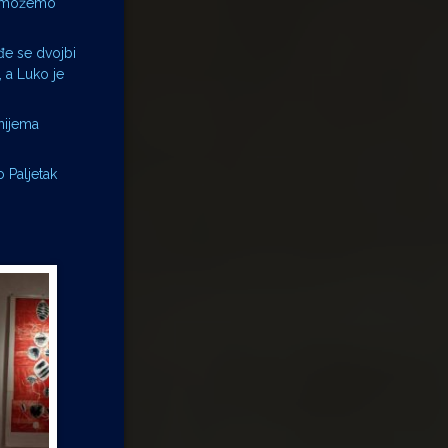
e možemo
đe se dvojbi
, a Luko je
 nijema
 Paljetak