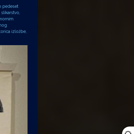
vo pedeset
slikarstvo,
umornim
anog
orica izložbe,