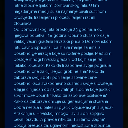
ratne zločine tijekom Domovinskog rata. U tim
nagađanjima mediji su se najmanje bavili suštinom
prosvjeda, traženjem i procesuiranjem ratnih
zločinaca.
Od Domovinskog rata prošlo je 23 godine, a od
njegova početka i 28 godina. Obično slušamo da je
velikoj većini građana Hrvatske priča o Domovinskom
ratu davno ispričana i da ih sve manje zanima, a
posebno generacije koje su rođene poslije. Međutim,
postoje mnogi hrvatski građani od kojih se je rat
itekako „očešao“. Kako da ti zaborave svoje poginule
posebno one za čiji se još grob ne zna? Kako da
zaborave svoju bol i poniženje silovane žene
posebno kada svakodnevno susreću svoje silovatelje,
a taj je čin jedan od najodvratnijih zločina koje ljudski
stvor može počiniti? Kako da zaborave osakaćeni?
Kako da zaborave oni čija su generacijama stvarana
dobra nestala u paležu i pljački dojučerašnjih susjeda?
A takvih je u Hrvatskoj mnogo i svi su oni strpljivo
čekali pravdu. A pravde nitkuda. Tu i tamo „kapne“
pokoja presuda za, uglavnom, nedostupne zločince.