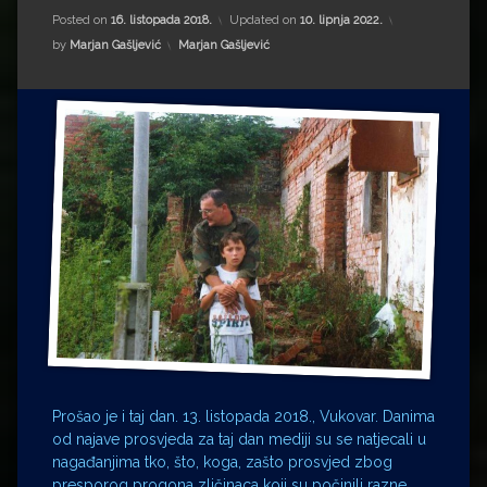
Impressum
Milenko Strižak
Posted on
16. listopada 2018.
Updated on
10. lipnja 2022.
Kategorije:
by
Marjan Gašljević
Marjan Gašljević
Drugi autori
Drugi autori
Matea Andrić
Ljiljana Lekanić-Kljaić
Željko Krznarić
Mario Lovreković
Miroslav Šantek
Prošao je i taj dan. 13. listopada 2018., Vukovar. Danima
od najave prosvjeda za taj dan mediji su se natjecali u
nagađanjima tko, što, koga, zašto prosvjed zbog
presporog progona zličinaca koji su počinili razne