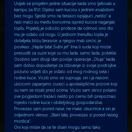
Uvijek se prisjetim jedne situacije kada smo ljetovali u
kampu za RVI. Dijelio sam kućicu s jednim invalidom
bez nogu. Sjedili smo na terasici ispijajući „nešto“ a
naši malci su među borovima ispred kućice naganjali
loptu. Prijatelj je odložio proteze da odmori ono što
mu je ostalo od nogu. U jednom trenutku lopta je
doletjela blizu terasice, a njegov mali sinčić je
povikao: „Hajde tata! Šutni je!“ Ima li suda koji može
presuditi za suze koje su mu tada, samo tada, potekle.
Osobno sam drugi dan poslije operacije „Oluja“ kada
sam dobio dopuštenje za izbivanje iz svoje postrojbe
požurio vidjeti što je ostalo od mog rodnog sela i
rodne kuće. Vozili smo se supruga, sin i ja našom
uličicom zapanjeno zureći u apokaliptične prizore koji
su nam se nizali pred očima. Vozio sam skroz polako
sve pogledom tražeći nešto po čemu bih prepoznao
mjesto rodne kuće i obiteljskog gospodarstva.
Provezao sam pored naše, ne male, okućnice a sin je
odjednom viknuo: „Stani tata, provezao si pored našeg
mostića“.
Oni koji misle da se te stvari mogu samo tako