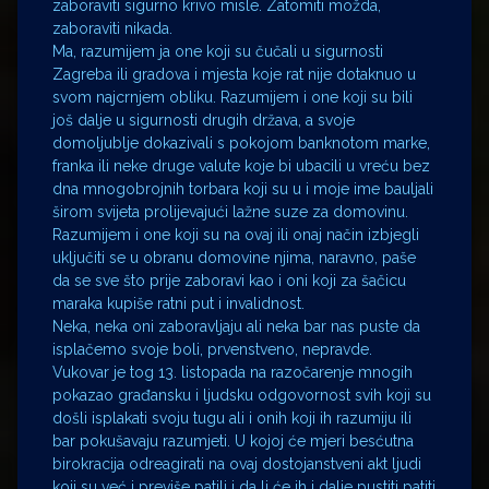
zaboraviti sigurno krivo misle. Zatomiti možda,
zaboraviti nikada.
Ma, razumijem ja one koji su čučali u sigurnosti
Zagreba ili gradova i mjesta koje rat nije dotaknuo u
svom najcrnjem obliku. Razumijem i one koji su bili
još dalje u sigurnosti drugih država, a svoje
domoljublje dokazivali s pokojom banknotom marke,
franka ili neke druge valute koje bi ubacili u vreću bez
dna mnogobrojnih torbara koji su u i moje ime bauljali
širom svijeta prolijevajući lažne suze za domovinu.
Razumijem i one koji su na ovaj ili onaj način izbjegli
uključiti se u obranu domovine njima, naravno, paše
da se sve što prije zaboravi kao i oni koji za šačicu
maraka kupiše ratni put i invalidnost.
Neka, neka oni zaboravljaju ali neka bar nas puste da
isplačemo svoje boli, prvenstveno, nepravde.
Vukovar je tog 13. listopada na razočarenje mnogih
pokazao građansku i ljudsku odgovornost svih koji su
došli isplakati svoju tugu ali i onih koji ih razumiju ili
bar pokušavaju razumjeti. U kojoj će mjeri besćutna
birokracija odreagirati na ovaj dostojanstveni akt ljudi
koji su već i previše patili i da li će ih i dalje pustiti patiti