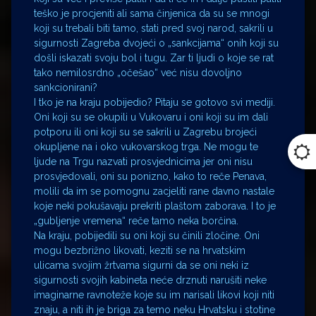
teško je procjeniti ali sama činjenica da su se mnogi
koji su trebali biti tamo, stati pred svoj narod, sakrili u
sigurnosti Zagreba dvojeći o „sankcijama“ onih koji su
došli iskazati svoju bol i tugu. Zar ti ljudi o koje se rat
tako nemilosrdno „očešao“ već nisu dovoljno
sankcionirani?
I tko je na kraju pobijedio? Pitaju se gotovo svi mediji.
Oni koji su se okupili u Vukovaru i oni koji su im dali
potporu ili oni koji su se sakrili u Zagrebu brojeći
okupljene na i oko vukovarskog trga. Ne mogu te
ljude na Trgu nazvati prosvjednicima jer oni nisu
prosvjedovali, oni su ponizno, kako to reče Penava,
molili da im se pomognu zacjeliti rane davno nastale
koje neki pokušavaju prekriti plaštom zaborava. I to je
„gubljenje vremena“ reče tamo neka borčina.
Na kraju, pobijedili su oni koji su činili zločine. Oni
mogu bezbrižno likovati, keziti se na hrvatskim
ulicama svojim žrtvama sigurni da se oni neki iz
sigurnosti svojih kabineta neće drznuti narušiti neke
imaginarne ravnoteže koje su im narisali likovi koji niti
znaju, a niti ih je briga za temo neku Hrvatsku i stotine