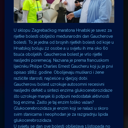
U sklopu Zagrebačkog maratona Hrvatski je savez za
rijetke bolesti obilježio međunarodni dan Gaucherove
bolesti. To je jedna od brojnih rijetkih bolesti od koje u
Hrvatskoj boluju 22 osobe a u svijetu ih ima oko 60
tisuća oboljelih. Gaucherova bolest je vrlo rijetki
nasljedni poremećaj. Nazvana je prema francuskom
liječniku Philipe Charles Ernest Gaucheru koji ju je prvi
opisao 1882. godine. Obolijevaju muškarci i žene
različite starosti, najčešće u dječjoj dobi.
Gaucherovu bolest uzrokuje autosomni recesivni
nasljedni defekt u sintezi enzima glukocerebrozidaze
što uzrokuje manjak ili potpuni nedostatak aktivnosti
tog enzima. Zašto je taj enzim toliko važan?
Glukocerebrozidaza je enzim koji se nalazi u skoro
svim stanicama i neophodan je za razgradnju lipida
glukocerebrozidaza.
U svijetu se dan ove bolesti obilježava 1.listopada no