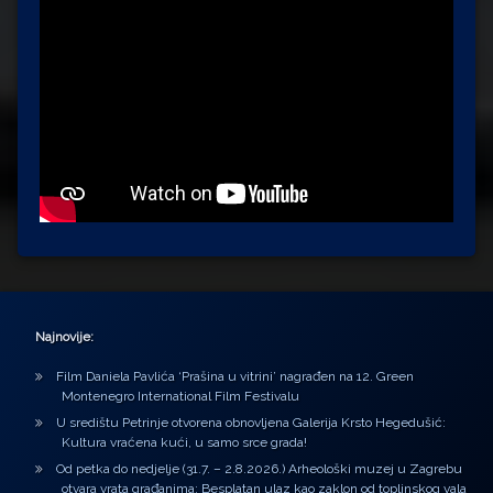
Najnovije:
Film Daniela Pavlića ‘Prašina u vitrini’ nagrađen na 12. Green
Montenegro International Film Festivalu
U središtu Petrinje otvorena obnovljena Galerija Krsto Hegedušić:
Kultura vraćena kući, u samo srce grada!
Od petka do nedjelje (31.7. – 2.8.2026.) Arheološki muzej u Zagrebu
otvara vrata građanima: Besplatan ulaz kao zaklon od toplinskog vala