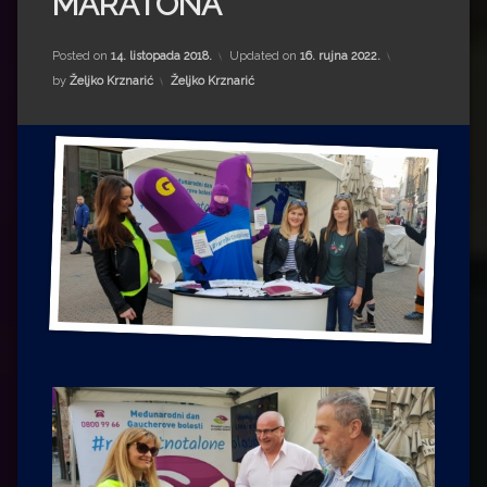
MARATONA
Impressum
Milenko Strižak
Drugi autori
Drugi autori
Posted on
14. listopada 2018.
Updated on
16. rujna 2022.
Kategorije:
by
Željko Krznarić
Željko Krznarić
Matea Andrić
Ljiljana Lekanić-Kljaić
Željko Krznarić
Mario Lovreković
Miroslav Šantek