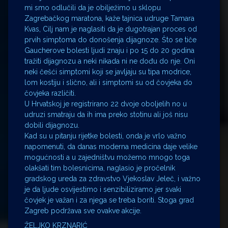
mi smo odlučili da je obilježimo u sklopu
Zagrebačkog maratona, kaže tajnica udruge Tamara
Kvas, Cilj nam je naglasiti da je dugotrajan proces od
prvih simptoma do donošenja dijagnoze. Što se tiče
Gaucherove bolesti ljudi znaju i po 15 do 20 godina
tražiti dijagnozu a neki nikada ni ne dođu do nje. Oni
neki češći simptomi koji se javljaju su tipa modrice,
lom kostiju i slično, ali i simptomi su od čovjeka do
čovjeka različiti.
U Hrvatskoj je registrirano 22 dvoje oboljelih no u
udruzi smatraju da ih ima preko stotinu ali još nisu
dobili dijagnozu.
Kad su u pitanju rijetke bolesti, onda je vrlo važno
napomenuti, da danas moderna medicina daje velike
mogućnosti a u zajedništvu možemo mnogo toga
olakšati tim bolesnicima, naglasio je pročelnik
gradskog ureda za zdravstvo Vjekoslav Jeleč, i važno
je da ljude osvijestimo i senzibiliziramo jer svaki
čovjek je važan i za njega se treba boriti. Stoga grad
Zagreb podržava sve ovakve akcije.
ŽELJKO KRZNARIĆ