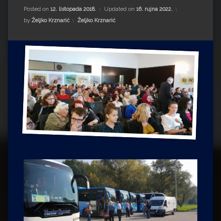
Impressum
Milenko Strižak
Posted on
12. listopada 2018.
Updated on
16. rujna 2022.
Kategorije:
by
Željko Krznarić
Željko Krznarić
Drugi autori
Drugi autori
Matea Andrić
Ljiljana Lekanić-Kljaić
Željko Krznarić
Mario Lovreković
Miroslav Šantek