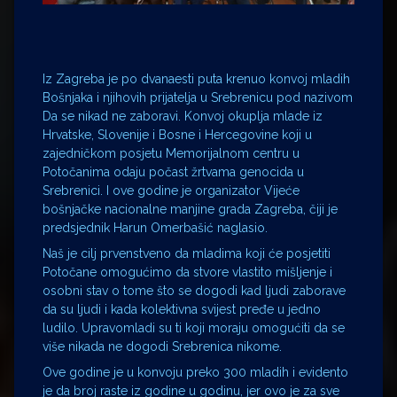
Iz Zagreba je po dvanaesti puta krenuo konvoj mladih
Bošnjaka i njihovih prijatelja u Srebrenicu pod nazivom
Da se nikad ne zaboravi. Konvoj okuplja mlade iz
Hrvatske, Slovenije i Bosne i Hercegovine koji u
zajedničkom posjetu Memorijalnom centru u
Potočanima odaju počast žrtvama genocida u
Srebrenici. I ove godine je organizator Vijeće
bošnjačke nacionalne manjine grada Zagreba, čiji je
predsjednik Harun Omerbašić naglasio.
Naš je cilj prvenstveno da mladima koji će posjetiti
Potočane omogućimo da stvore vlastito mišljenje i
osobni stav o tome što se dogodi kad ljudi zaborave
da su ljudi i kada kolektivna svijest pređe u jedno
ludilo. Upravomladi su ti koji moraju omogućiti da se
više nikada ne dogodi Srebrenica nikome.
Ove godine je u konvoju preko 300 mladih i evidento
je da broj raste iz godine u godinu, jer ovo je za sve