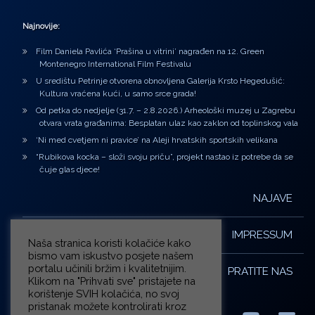
Najnovije:
Film Daniela Pavlića ‘Prašina u vitrini’ nagrađen na 12. Green
Montenegro International Film Festivalu
U središtu Petrinje otvorena obnovljena Galerija Krsto Hegedušić:
Kultura vraćena kući, u samo srce grada!
Od petka do nedjelje (31.7. – 2.8.2026.) Arheološki muzej u Zagrebu
otvara vrata građanima: Besplatan ulaz kao zaklon od toplinskog vala
‘Ni med cvetjem ni pravice’ na Aleji hrvatskih sportskih velikana
“Rubikova kocka – složi svoju priču”, projekt nastao iz potrebe da se
čuje glas djece!
NAJAVE
IMPRESSUM
Naša stranica koristi kolačiće kako
bismo vam iskustvo posjete našem
portalu učinili bržim i kvalitetnijim.
PRATITE NAS
Klikom na "Prihvati sve" pristajete na
korištenje SVIH kolačića, no svoj
pristanak možete kontrolirati kroz