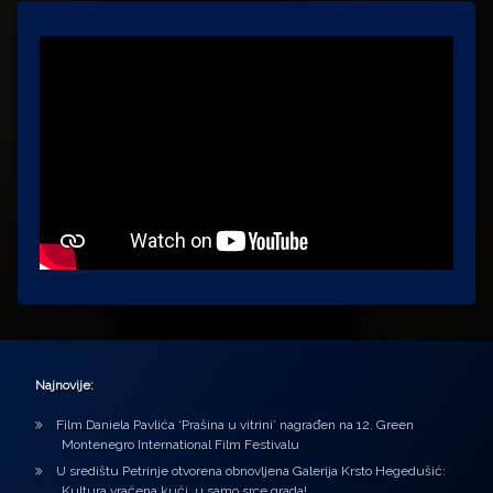
Najnovije:
Film Daniela Pavlića ‘Prašina u vitrini’ nagrađen na 12. Green
Montenegro International Film Festivalu
U središtu Petrinje otvorena obnovljena Galerija Krsto Hegedušić:
Kultura vraćena kući, u samo srce grada!