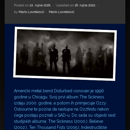
Impressum
Milenko Strižak
Posted on
22. rujna 2018.
Updated on
16. rujna 2022.
Kategorije:
by
Mario Lovreković
Mario Lovreković
Drugi autori
Drugi autori
Matea Andrić
Ljiljana Lekanić-Kljaić
Željko Krznarić
Mario Lovreković
Miroslav Šantek
Američki metal bend Disturbed osnovan je 1996.
godine u Chicagu. Svoj prvi album The Sickness
izdaju 2000. godine, a potom ih primjećuje Ozzy
Osbourne te poziva da nastupe na Ozzfestu nakon
čega postaju poznati u SAD-u. Do sada su objavili šest
studijskih albuma: The Sickness (2000.), Believe
(2002.), Ten Thousand Fists (2005.), Indestructible