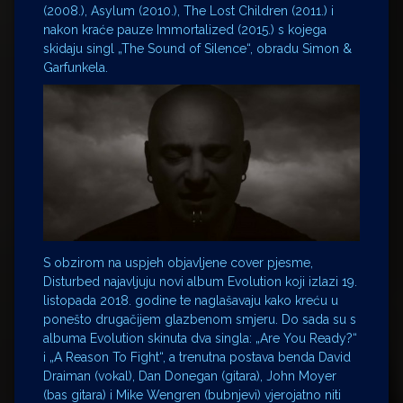
(2008.), Asylum (2010.), The Lost Children (2011.) i
nakon kraće pauze Immortalized (2015.) s kojega
skidaju singl „The Sound of Silence“, obradu Simon &
Garfunkela.
S obzirom na uspjeh objavljene cover pjesme,
Disturbed najavljuju novi album Evolution koji izlazi 19.
listopada 2018. godine te naglašavaju kako kreću u
ponešto drugačijem glazbenom smjeru. Do sada su s
albuma Evolution skinuta dva singla: „Are You Ready?“
i „A Reason To Fight“, a trenutna postava benda David
Draiman (vokal), Dan Donegan (gitara), John Moyer
(bas gitara) i Mike Wengren (bubnjevi) vjerojatno niti