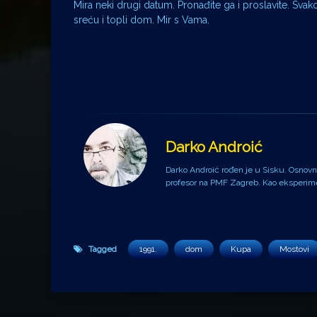
Mira neki drugi datum. Pronađite ga i proslavite. Svako
sreću i topli dom. Mir s Vama.
Darko Androić
Darko Androić rođen je u Sisku. Osnovnu 
profesor na PMF Zagreb. Kao eksperiment
Tagged
1991.
dom
Kupa
Mostovi