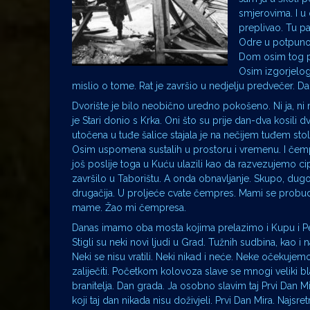
smjerovima. I u
preplivao. Tu pa
Odre u potpunos
Dom osim tog pon
Osim izgorjelog
mislio o tome. Rat je završio u nedjelju predvečer. Da
Dvorište je bilo neobično uredno pokošeno. Ni ja, ni 
je Stari donio s Krka. Oni što su prije dan-dva kosili d
utočena u tuđe šalice stajala je na nečijem tuđem stolu
Osim uspomena sustalih u prostoru i vremenu. I čem
još poslije toga u Kuću ulazili kao da razvezujemo cip
završilo u Taborištu. A onda obnavljanje. Skupo, dug
drugačija. U proljeće cvate čempres. Mami se probude
mame. Žao mi čempresa.
Danas imamo oba mosta kojima prelazimo i Kupu i Petrin
Stigli su neki novi ljudi u Grad. Tužnih sudbina, kao i n
Neki se nisu vratili. Neki nikad i neće. Neke očekujemo
zaliječiti. Početkom kolovoza slave se mnogi veliki 
branitelja. Dan grada. Ja osobno slavim taj Prvi Dan 
koji taj dan nikada nisu doživjeli. Prvi Dan Mira. Najsr