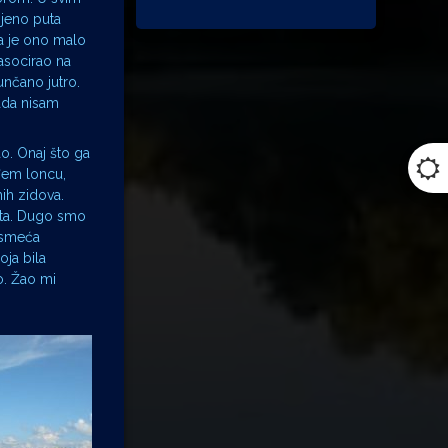
ojeno puta
da je ono malo
asocirao na
unčano jutro.
ada nisam
o. Onaj što ga
uđem loncu,
nih zidova.
ata. Dugo smo
a smeća
oja bila
o. Žao mi