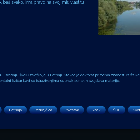
, baš svako, ima pravo na svoj mir, vlastitu
i srednju školu završio je u Petrinji. Stekao je doktorat prirodnih znanosti iz fizike
alni fizičar bavi se istraživanjima subnukleonskih svojstava materije.
Petrinja
Petrinjčica
Povratak
Sisak
ŠUP
Svet