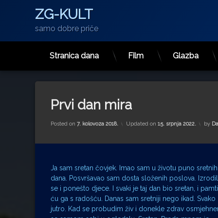
ZG-KULT
samo dobre priče
Stranica dana
Film
Glazba
Preskoči
na
sadržaj
Prvi dan mira
Posted on
7. kolovoza 2018.
Updated on
15. srpnja 2022.
by
Da
Ja sam sretan čovjek. Imao sam u životu puno sretnih
dana. Posvršavao sam dosta složenih poslova. Izrodi
se i ponešto djece. I svaki je taj dan bio sretan, i pamti
ću ga s radošću. Danas sam sretniji nego ikad. Svako
jutro. Kad se probudim živ i donekle zdrav osmjehn