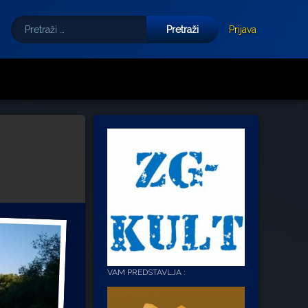
Pretraži:
Tube
E-mail
Prijava
VAM PREDSTAVLJA :