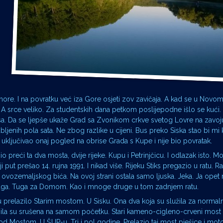
h
e. I na povratku već iza Gore osjeti zov zavičaja. A kad se u Novom
 A srce veliko. Za studentskih dana petkom poslijepodne išlo se kuć
usa. Da se ljepše ukaže Grad sa Zvonikom crkve svetog Lovre na zavoju
bljenih pola sata. Ne zbog razlike u cijeni. Bus preko Siska stao bi m
 uključivao onaj pogled na obrise Grada s Kupe i nije bio povratak.
o preći ta dva mosta, dvije rijeke. Kupu i Petrinjčicu. I odlazak isto. Moj
 put prešao 14. rujna 1991. I nikad više. Rijeku Stiks pregazio u ratu. Ra
 ovozemaljskog bića. Na ovoj strani ostala samo ljuska. Jeka. Ja opet
 tuga. Tuga za Domom. Kao i mnoge druge u tom zadnjem ratu.
u prelazilo Starim mostom. U Sisku. Ona dva koja su služila za normal
 bila su srušena na samom početku. Stari kameno-cigleno-crveni most 
pod Mostom. U ŠUP-u. Tri i pol godine. Prelazio taj most pješice i mo