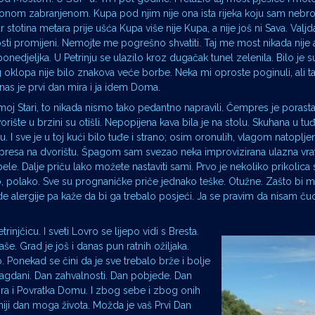
 onom zabranjenom. Kupa pod njim nije ona ista rijeka koju sam nebr
r stotina metara prije ušća Kupa više nije Kupa, a nije još ni Sava. Valj
ti promijeni. Nemojte me pogrešno shvatiti. Taj me most nikada nije 
edjeljka. U Petrinju se ulazilo kroz dugačak tunel zelenila. Bilo je s
 oklopa nije bilo znakova veće borbe. Neka mi oproste poginuli, ali t
nas je prvi dan mira i ja idem Doma.
moj Stari, to nikada nismo tako pedantno napravili. Čempres je porasta
vorište u brzini su otišli. Nepopijena kava bila je na stolu. Skuhana u t
. I sve je u toj kući bilo tuđe i strano; osim oronulih, vlagom natoplje
presa na dvorištu. Špagom sam svezao neka improvizirana ulazna vr
ele. Dalje priču lako možete nastaviti sami. Prvo je nekoliko prikolic
o, polako. Sve su prognaničke priče jednako teške. Otužne. Zašto bi m
 alergije pa kaže da bi ga trebalo posjeći. Ja se pravim da nisam ču
jčicu. I sveti Lovro se lijepo vidi s Bresta.
aše. Grad je još i danas pun ratnih ožiljaka.
. Ponekad se čini da je sve trebalo brže i bolje
blagdani. Dan zahvalnosti. Dan pobjede. Dan
Mira i Povratka Domu. I zbog sebe i zbog onih
etniji dan moga života. Možda je vaš Prvi Dan