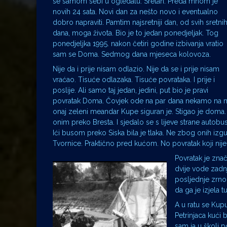
se samom sebi u ogledalu. Sretan. Preda mnom je
novih 24 sata. Novi dan za nešto novo i eventualno
dobro napraviti. Pamtim najsretniji dan, od svih sretni
dana, moga života. Bio je to jedan ponedjeljak. Tog
ponedjeljka 1995. nakon četiri godine izbivanja vratio
sam se Doma. Sedmog dana mjeseca kolovoza.
Nije da i prije nisam odlazio. Nije da se i prije nisam
vraćao. Tisuće odlazaka. Tisuće povrataka. I prije i
poslije. Ali samo taj jedan, jedini, put bio je pravi
povratak Doma. Čovjek ode na par dana nekamo na mor
onaj zeleni meandar Kupe siguran je. Stigao je doma.
onim preko Bresta. I sjedalo se s lijeve strane autob
Ići busom preko Siska bila je tlaka. Ne zbog onih izgu
Tvornice. Praktično pred kućom. No povratak koji nije
Povratak je znači
dvije vode zadnji
posljednje zrno
da ga je izjela
A u ratu se Kup
Petrinjaca kući
sam ja u školi 