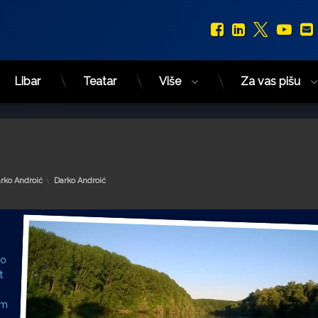
Facebook
LinkedIn
X.com
You
Libar
Teatar
Više
Za vas pišu
Kategorije:
rko Androić
Darko Androić
lo
t
em