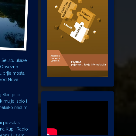
 Selištu ukaže
i. Obvezno
 prije mosta.
i kod Nove
 Stari je te
k mu je ispio i
 nekako mislim
ni povratak
na Kupi. Radio
torom. U svim