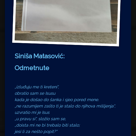
Siniša Matasović:
Odmetnute
„izluđuju me ti kreteni“,
obratio sam se Isusu
kada je došao do šanka i sjeo pored mene.
„ne razumijem zašto ti je stalo do njihova mišljenja“,
uzvratio mi je Isus
„u pravu si“, složio sam se,
„doista mi ne bi trebalo biti stalo;
jesi li za nešto popit?“