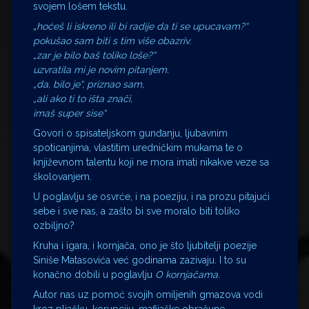
svojem lošem tekstu.
„
hoćeš li iskreno ili bi radije da ti se upucavam?“
pokušao sam biti s tim više obazriv.
„zar je bilo baš toliko loše?“
uzvratila mi je novim pitanjem.
„da, bilo je“, priznao sam,
„ali ako ti to išta znači,
imaš super sise“
Govori o spisateljskom gunđanju, ljubavnim
spoticanjima, vlastitim uredničkim mukama te o
književnom talentu koji ne mora imati nikakve veze sa
školovanjem.
U poglavlju se osvrće, i na poeziju, i na prozu pitajući
sebe i sve nas, a zašto bi sve moralo biti toliko
ozbiljno?
Kruha i igara, i kornjača, ono je što ljubitelji poezije
Siniše Matasovića već godinama zazivaju. I to su
konačno dobili u poglavlju
O kornjačama.
Autor nas uz pomoć svojih omiljenih gmazova vodi