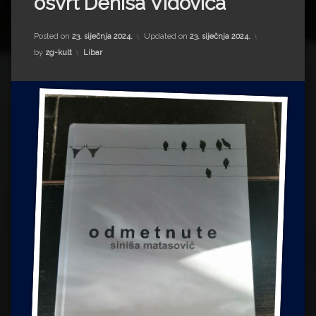
osvrt Denisa Vidovića
Impressum
Milenko Strižak
Drugi autori
Drugi autori
Posted on
23. siječnja 2024.
Updated on
23. siječnja 2024.
Kategorije:
by
zg-kult
Libar
Matea Andrić
Ljiljana Lekanić-Kljaić
Željko Krznarić
Mario Lovreković
Miroslav Šantek