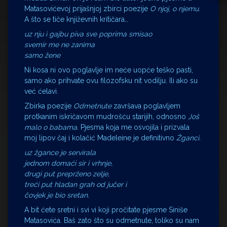
Matasovićevoj prijašnjoj zbirci poezije
O
njoj, o njemu
.
A što se tiče književnih kritičara…
uz nju i gajbu piva sve poprima smisao
svemir me ne zanima
samo žene
Ni kosa ni ovo poglavlje im neće uopće teško pasti,
samo ako prihvate ovu filozofsku nit vodilju. Ili ako su
već ćelavi.
Zbirka poezije
Odmetnute
završava poglavljem
protkanim iskričavom mudrošću starijih, odnosno
Još
malo o babama.
Pjesma koja me osvojila i prizvala
moj lipov čaj i kolačić Madeleine je definitivno
Žganci.
uz žgance je servirala
jednom domaći sir i vrhnje,
drugi put preprženo zelje,
treći put hladan grah od jučer i
čovjek je bio sretan.
A bit ćete sretni i svi vi koji pročitate pjesme Siniše
Matasovića. Baš zato što su odmetnute, toliko su nam