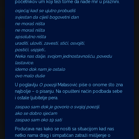
početnikov um koji teži tome da nađe mir u praznini.
osjećaj kad se ujutro probudiš
svjestan da cijeli bogovetni dan
ne moraš ništa
ne moraš ništa
apsolutno ništa
uraditi, uloviti, zavesti, stići, osvojiti,
postići, uspjeti…
Neka nas dalje, svojom jednostavnošću, povedu
lastavice.
idemo dok nam je ostalo
ovo malo duše
U poglavlju
O poeziji
Matasović piše o onome što zna
najbolje – o pisanju. Na opušteni način podbada sebe
i ostale ljubitelje pera.
zaspao sam dok je govorio o svojoj poeziji.
ako se dobro sjećam
zaspao sam oko 19 sati
Podučava nas kako se nositi sa situacijom kad nas
netko nama drag i simpatičan zatraži mišljenje o