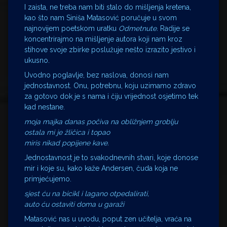
I zaista, ne treba nam biti stalo do mišljenja kretena,
kao što nam Siniša Matasović poručuje u svom
najnovijem poetskom uratku
Odmetnute.
Radije se
koncentrirajmo na mišljenje autora koji nam kroz
stihove svoje zbirke poslužuje nešto izrazito jestivo i
ukusno.
Uvodno poglavlje, bez naslova, donosi nam
jednostavnost. Onu, potrebnu, koju uzimamo zdravo
za gotovo dok je s nama i čiju vrijednost osjetimo tek
kad nestane.
moja majka danas počiva na obližnjem groblju
ostala mi je žličica i topao
miris nikad popijene kave.
Jednostavnost je to svakodnevnih stvari, koje donose
mir i koje su, kako kaže Andersen, čuda koja ne
primjećujemo.
sjest ću na bicikl i lagano otpedalirati,
auto ću ostaviti doma u garaži
Matasović nas u uvodu, poput zen učitelja, vraća na