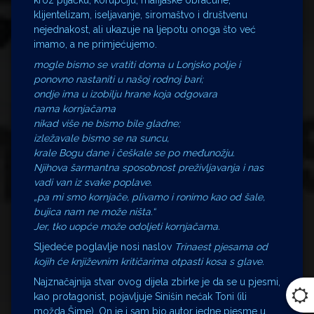
kroz pljačku, korupciju, mafijaške obračune,
klijentelizam, iseljavanje, siromaštvo i društvenu
nejednakost, ali ukazuje na ljepotu onoga što već
imamo, a ne primjećujemo.
mogle bismo se vratiti doma u Lonjsko polje i
ponovno nastaniti u našoj rodnoj bari;
ondje ima u izobilju hrane koja odgovara
nama kornjačama
nikad više ne bismo bile gladne;
izležavale bismo se na suncu,
krale Bogu dane i češkale se po međunožju.
Njihova šarmantna sposobnost preživljavanja i nas
vadi van iz svake poplave.
„pa mi smo kornjače, plivamo i ronimo kao od šale,
bujica nam ne može ništa.“
Jer, tko uopće može odoljeti kornjačama.
Sljedeće poglavlje nosi naslov
Trinaest pjesama od
kojih će književnim kritičarima otpasti kosa s glave.
Najznačajnija stvar ovog dijela zbirke je da se u pjesmi,
kao protagonist, pojavljuje Sinišin nećak Toni (ili
možda Šime). On je i sam bio autor jedne pjesme u