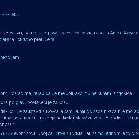
 dvorište.
e ispostaviti, od uginulog psa), zavezana za zid nalazila Anica Bosseler
 uplakana i okrutno pretučena.
 pištoljem.
linom, udarao me, rekao da će me ubiti ako mu ne kuham langošice“.
oža po glavi, povlačeći je za kosu.
ak koji će zaustaviti zlikovca, a sam Dunat do sada nikada nije morao 
a ima tanka ramena i vjerojatno krhku, staračku kost. Pogodio ju je u ra
tonosan.
luščićevom srcu. Ubojica i žrtva su vrištali, ali samo jednom je to bio