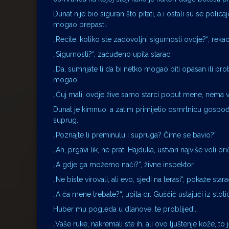
Dunat nije bio siguran što pitati, a i ostali su se polic
mogao prepasti.
„Recite, koliko ste zadovoljni sigurnosti ovdje?“, rekao
„Sigurnosti?“, začuđeno upita starac.
„Da, sumnjate li da bi netko mogao biti opasan ili p
mogao“.
„Čuj mali, ovdje žive samo starci poput mene, nema više
Dunat je kimnuo, a zatim primijetio osmrtnicu gospo
suprug.
„Poznajte li preminulu i supruga? Čime se bavio?“
„Ah, prgavi lik, ne prati Hajduka, ustvari najviše voli 
„A gdje ga možemo naći?“, živne inspektor.
„Ne biste virovali, ali evo, sjedi na terasi“, pokaže st
„A ča mene trebate?“, upita dr. Guščić ustajući iz stol
Huber mu pogleda u dlanove, te problijedi.
„Vaše ruke, nakremali ste ih, ali ovo ljuštenje kože, to 