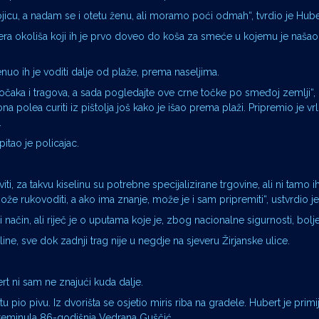
icu, a nadam se i otetu ženu, ali moramo poći odmah“, tvrdio je Hube
njera okoliša koji ih je prvo doveo do koša za smeće u kojemu je našao 
enuo ih je voditi dalje od plaže, prema naseljima.
ih točaka i tragova, a sada pogledajte ove crne točke po smeđoj zemlji“,
a polea curiti iz pištolja još kako je išao prema plaži. Pripremio je vrl
.
pitao je policajac.
, za takvu kiselinu su potrebne specijalizirane trgovine, ali ni tamo 
ože rukovoditi, a ako ima znanje, može je i sam pripremiti“, ustvrdio j
i način, ali riječ je o uputama koje je, zbog nacionalne sigurnosti, bolje
line, sve dok zadnji trag nije u negdje na sjeveru Žirjanske ulice.
t ni sam ne znajući kuda dalje.
tu pio pivu. Iz dvorišta se osjetio miris riba na gradele. Hubert je primi
preminula 86-godišnja Vedrana Guščić.