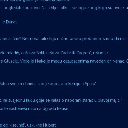
ajci pogledali zbunjeno. Nisu htjeli otkriti razloge zbog kojih su ovdje, 
 je Dunat.
roblematičan? Ne mora biti da je nužno pravio probleme, samo da misli
 mladih, otišli za Split, neki za Zadar ili Zagreb“, rekao je.
đe Gluščić. Vidio je i kako je među ožalošćenima naveden dr. Nenad 
pričati o svojim danima kad je predavao kemiju u Splitu“.
arac na susjednu kuću gdje se nalazio naborani starac u plavoj majici“.
ice te naslonivši ruke na ogradu terase.
je od kiseline!“, usklikne Hubert.