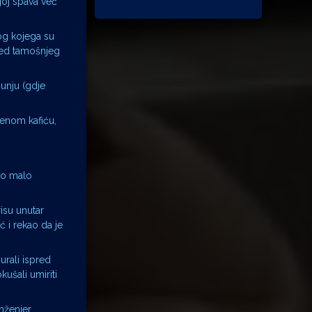
joj spava već
og kojega su
pred tamošnjeg
bunju (gdje
menom kafiću,
 to malo
risu unutar
ć i rekao da je
urali ispred
kušali umiriti
nženjer