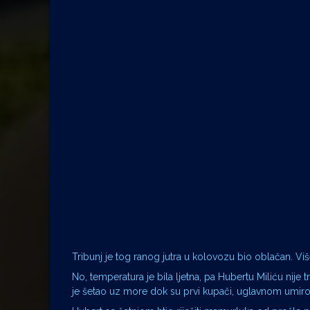
Tribunj je tog ranog jutra u kolovozu bio oblačan. Viš
No, temperatura je bila ljetna, pa Hubertu Miliću nije
je šetao uz more dok su prvi kupači, uglavnom umirovlj