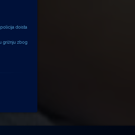
policija doista
ju grižnju zbog