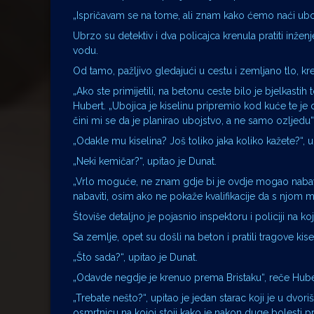
„Ispričavam se na tome, ali znam kako ćemo naći uboj
Ubrzo su detektiv i dva policajca krenula pratiti inže
vodu.
Od tamo, pažljivo gledajući u cestu i zemljano tlo, kr
„Ako ste primijetili, na betonu ceste bilo je bjelkast
Hubert. „Ubojica je kiselinu pripremio kod kuće te je on
čini mi se da je planirao ubojstvo, a ne samo ozljedu“
„Odakle mu kiselina? Još toliko jaka koliko kažete?“, u
„Neki kemičar?“, upitao je Dunat.
„Vrlo moguće, ne znam gdje bi je ovdje mogao nabaviti
nabaviti, osim ako ne pokaže kvalifikacije da s njom m
Štoviše detaljno je pojasnio inspektoru i policiji na koj
Sa zemlje, opet su došli na beton i pratili tragove kise
„Što sada?“, upitao je Dunat.
„Odavde negdje je krenuo prema Bristaku“, reče Huber
„Trebate nešto?“, upitao je jedan starac koji je u dvoriš
osmrtnicu na kojoj stoji kako je nakon duge bolesti 