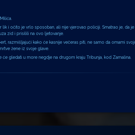
Milića.
 i očito je vrlo sposoban, ali nije vjerovao policiji. Smatrao je, da je 
a zid i prisilili na ovo ljetovanje.
bert, razmišljajući kako će kasnije večeras piti, ne samo da omami svo
mrtve žene iz svoje glave.
adije će gledati u more negdje na drugom kraju Tribunja, kod Zamalina.