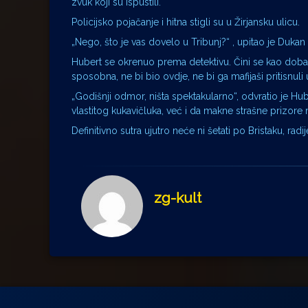
zvuk koji su ispustili.
Policijsko pojačanje i hitna stigli su u Žirjansku ulicu.
„Nego, što je vas dovelo u Tribunj?“ , upitao je Dukan 
Hubert se okrenuo prema detektivu. Čini se kao dobar lik
sposobna, ne bi bio ovdje, ne bi ga mafijaši pritisnuli uz
„Godišnji odmor, ništa spektakularno“, odvratio je Hu
vlastitog kukavičluka, već i da makne strašne prizore 
Definitivno sutra ujutro neće ni šetati po Bristaku, r
zg-kult