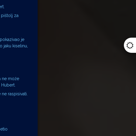
rt.
pištolj za
 pokazivao je
o jaku kiselinu,
ih ne može
e Hubert.
 ne raspisivati.
jetio