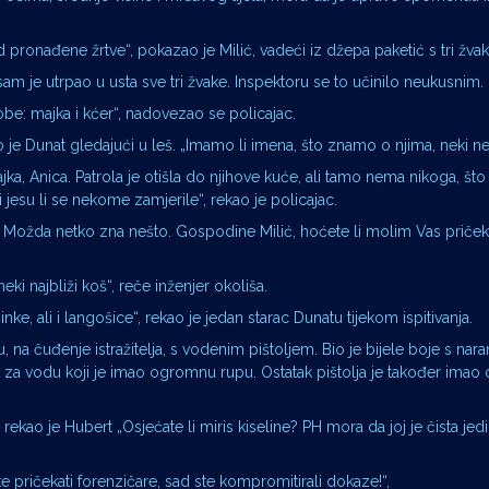
od pronađene žrtve“, pokazao je Milić, vadeći iz džepa paketić s tri žvak
 sam je utrpao u usta sve tri žvake. Inspektoru se to učinilo neukusnim.
be: majka i kćer“, nadovezao se policajac.
je Dunat gledajući u leš. „Imamo li imena, što znamo o njima, neki nepr
ka, Anica. Patrola je otišla do njihove kuće, ali tamo nema nikoga, što
ti jesu li se nekome zamjerile“, rekao je policajac.
 Možda netko zna nešto. Gospodine Milić, hoćete li molim Vas priček
 najbliži koš“, reče inženjer okoliša.
e, ali i langošice“, rekao je jedan starac Dunatu tijekom ispitivanja.
, na čuđenje istražitelja, s vodenim pištoljem. Bio je bijele boje s nar
k za vodu koji je imao ogromnu rupu. Ostatak pištolja je također imao 
 rekao je Hubert „Osjećate li miris kiseline? PH mora da joj je čista jedin
ste pričekati forenzičare, sad ste kompromitirali dokaze!“,