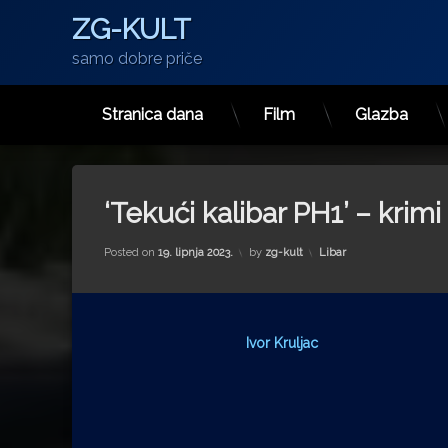
ZG-KULT
samo dobre priče
Stranica dana
Film
Glazba
Preskoči
na
sadržaj
‘Tekući kalibar PH1’ – krimi 
Kategorije:
Posted on
19. lipnja 2023.
by
zg-kult
Libar
Ivor Kruljac