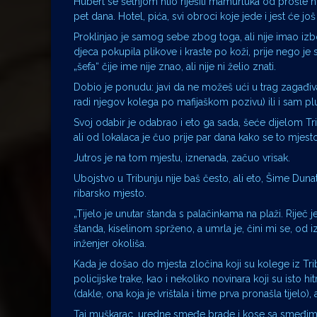
Hubert se šetnjom htio riješiti mamurluka od prošle n
pet dana. Hotel, pića, svi obroci koje jede i jest će j
Proklinjao je samog sebe zbog toga, ali nije imao iz
djeca pokupila plikove i kraste po koži, prije nego je 
„šefa“ čije ime nije znao, ali nije ni želio znati.
Dobio je ponudu: javi da ne možeš ući u trag zagađiva
radi njegov kolega po mafijaškom pozivu) ili i sam pl
Svoj odabir je odabrao i eto ga sada, šeće dijelom T
ali od lokalaca je čuo prije par dana kako se to mjesto
Jutros je na tom mjestu, iznenada, začuo vrisak.
Ubojstvo u Tribunju nije baš često, ali eto, Šime Dunat
ribarsko mjesto.
„Tijelo je unutar štanda s palačinkama na plaži. Riječ j
štanda, kiselinom sprženo, a umrla je, čini mi se, od iz
inženjer okoliša.
Kada je došao do mjesta zločina koji su kolege iz Tribu
policijske trake, kao i nekoliko novinara koji su isto hit
(dakle, ona koja je vrištala i time prva pronašla tijelo),
Taj muškarac, uredne smeđe brade i kose sa smeđim o