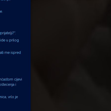
e.
ijatelji?“.
 ide u prilog
ati me ispred
ančastom cijevi
oštećenja i
ica, vrlo je