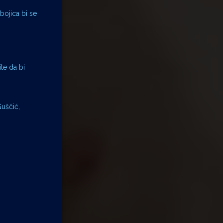
ubojica bi se
te da bi
Guščić,