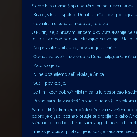
Starac hitro uzme štap i potrči s terase u svoju kuću.
„Brzo!“, vikne inspektor Dunat te uđe s dva policajca u
Provalili su u kuću, ali nedovoljno brzo.
U kuhinji se, s hrđavim lancem oko vrata (kasnije će s
joj je stavio nož pod vrat skrivajući se iza nje. Bila je
„Ne prilazite, ubit ću je“, povikao je kemičar.
„Čemu sve ovo?“, uzviknuo je Dunat, ciljajući Guščića
„Zato što je volim“.
„Ni ne poznajemo se!“ vikala je Anica.
„Šuti!“, povikao je.
„Je li mi kćer dobro? Mislim da ju je pošpricao kise
„Rekao sam da zavežeš“, rekao je udarivši je vrškom n
Samo u klišej krimiću možete očekivati savršeni pogod
dobro je ciljao, poznao oružje te procijenio kako Anic
računao, da će boljeti kao sam vrag, ali neće biti smr
I metak je doista probio njenu kost, a zaustavio se u G