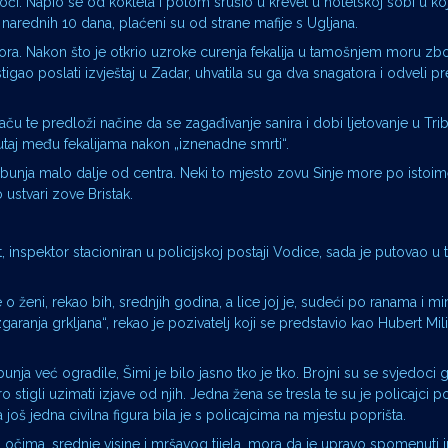
oći. Napio se od koktela i potom srušio u krevet u hotelskoj sobi u ko
oš narednih 10 dana, plaćeni su od strane mafije s Ugljana.
bora. Nakon što je otkrio uzroke curenja fekalija u tamošnjem moru zb
stigao poslati izvještaj u Zadar, uhvatila su ga dva snagatora i odveli 
ču te predloži načine da se zagađivanje sanira i dobi ljetovanje u Tri
utaj među fekalijama nakon „iznenadne smrti“.
ribunja malo dalje od centra. Neki to mjesto zovu Sinje more po istoi
 ustvari zove Bristak.
, inspektor stacioniran u policijskoj postaji Vodice, sada je putovao u
e o ženi, rekao bih, srednjih godina, a lice joj je, sudeći po ranama i mi
garanja grkljana“, rekao je pozivatelj koji se predstavio kao Hubert Mili
nja već ogradile, Šimi je bilo jasno tko je tko. Brojni su se svjedoci g
ro stigli uzimati izjave od njih. Jedna žena se tresla te su je policajci po
 a još jedna civilna figura bila je s policajcima na mjestu poprišta.
čima, srednje visine i mršavog tijela, mora da je upravo spomenuti i