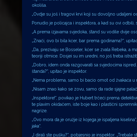
okoliša.
„Ovdje su još i tragovi krvi koji su dovoljno udaljeni 
Ponudio je policajca i inspektora, a kad su ovi odbili,
„A prema izjavama svjedoka, štand su vodile dvije oso
„Znači, ovo bi bila kćer, bar prema godinama?“, upitao 
„Da, prezivaju se Bosseler, kćer se zvala Rebeka, a maj
teoriji otmice. Dosjei su im uredni, no još treba istraži
„Dobro, idem onda razgovarati sa svjedocima ispred.
štanda?“, upitao je inspektor.
„Nema problema, samo bi bacio omot od žvakaća u neki
„Nisam znao kako se zovu, samo da rade sjajne palačink
„Inspektore!“, povikao je Hubert trčeći prema detektivu
te plavim okidačem, iste boje kao i plastični spremni
nagrize.
„Ovo mora da je oružje iz kojega je ispaljena kiselina“,
jaka“.
„I dirali ste pušku?“, pobjesnio je inspektor. „Trebale 