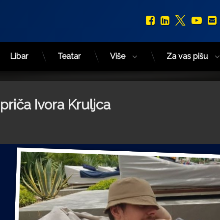
Facebook
LinkedIn
X.com
You
Libar
Teatar
Više
Za vas pišu
priča Ivora Kruljca