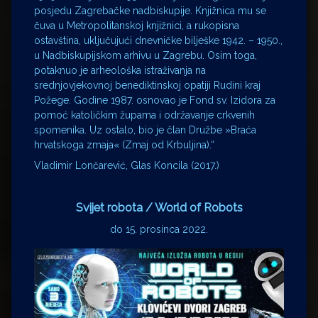
posjedu Zagrebačke nadbiskupije. Knjižnica mu se
čuva u Metropolitanskoj knjižnici, a rukopisna
ostavština, uključujući dnevničke bilješke 1942. – 1950.,
u Nadbiskupijskom arhivu u Zagrebu. Osim toga,
potaknuo je arheološka istraživanja na
srednjovjekovnoj benediktinskoj opatiji Rudini kraj
Požege. Godine 1987. osnovao je Fond sv. Izidora za
pomoć katoličkim župama i održavanje crkvenih
spomenika. Uz ostalo, bio je član Družbe »Braća
hrvatskoga zmaja« (Zmaj od Krbuljina).“
Vladimir Lončarević, Glas Koncila (2017.)
Svijet robota / World of Robots
do 15. prosinca 2022.