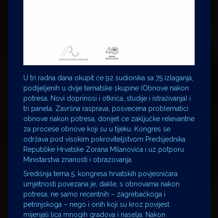
U tri radna dana okupit će 92 sudionika sa 75 izlaganja,
podijeljenih u dvije tematske skupine (Obnove nakon
potresa, Novi doprinosi i otkrića, studije i istraživanja) i
tri panela. Završna rasprava, posvećena problematici
obnove nakon potresa, donijet će zaključke relevantne
za procese obnove koji su u tijeku. Kongres se
održava pod visokim pokroviteljstvom Predsjednika
Republike Hrvatske Zorana Milanovića i uz potporu
Ministarstva znanosti i obrazovanja.
Središnja tema 5. kongresa hrvatskih povjesničara
umjetnosti povezana je, dakle, s obnovama nakon
potresa, ne samo recentnih – zagrebačkoga i
petrinjskoga – nego i onih koji su kroz povijest
mijenjali lica mnogih gradova i naselja. Nakon