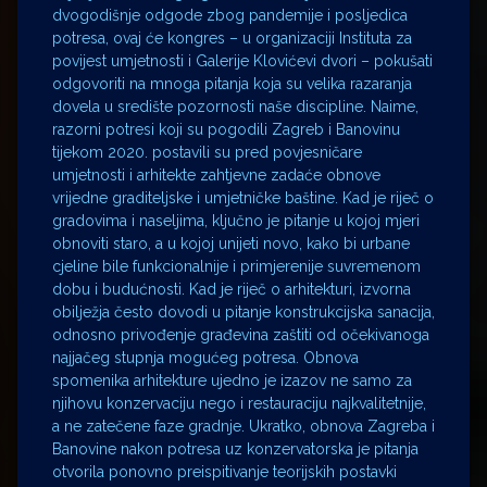
dvogodišnje odgode zbog pandemije i posljedica
potresa, ovaj će kongres – u organizaciji Instituta za
povijest umjetnosti i Galerije Klovićevi dvori – pokušati
odgovoriti na mnoga pitanja koja su velika razaranja
dovela u središte pozornosti naše discipline. Naime,
razorni potresi koji su pogodili Zagreb i Banovinu
tijekom 2020. postavili su pred povjesničare
umjetnosti i arhitekte zahtjevne zadaće obnove
vrijedne graditeljske i umjetničke baštine. Kad je riječ o
gradovima i naseljima, ključno je pitanje u kojoj mjeri
obnoviti staro, a u kojoj unijeti novo, kako bi urbane
cjeline bile funkcionalnije i primjerenije suvremenom
dobu i budućnosti. Kad je riječ o arhitekturi, izvorna
obilježja često dovodi u pitanje konstrukcijska sanacija,
odnosno privođenje građevina zaštiti od očekivanoga
najjačeg stupnja mogućeg potresa. Obnova
spomenika arhitekture ujedno je izazov ne samo za
njihovu konzervaciju nego i restauraciju najkvalitetnije,
a ne zatečene faze gradnje. Ukratko, obnova Zagreba i
Banovine nakon potresa uz konzervatorska je pitanja
otvorila ponovno preispitivanje teorijskih postavki