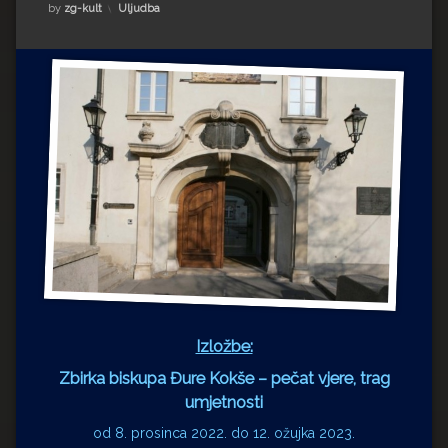
Impressum
Milenko Strižak
Kategorije:
by
zg-kult
Uljudba
Drugi autori
Drugi autori
Matea Andrić
Ljiljana Lekanić-Kljaić
Željko Krznarić
Mario Lovreković
Miroslav Šantek
Izložbe:
Zbirka biskupa Đure Kokše – pečat vjere, trag
umjetnosti
od 8. prosinca 2022. do 12. ožujka 2023.