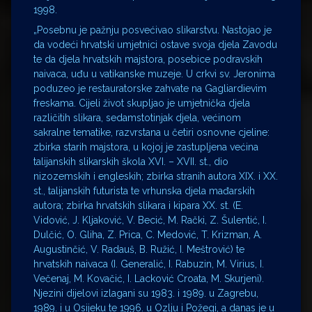
1998.
„Posebnu je pažnju posvećivao slikarstvu. Nastojao je
da vodeći hrvatski umjetnici ostave svoja djela Zavodu
te da djela hrvatskih majstora, posebice podravskih
naivaca, uđu u vatikanske muzeje. U crkvi sv. Jeronima
poduzeo je restauratorske zahvate na Gagliardievim
freskama. Cijeli život skupljao je umjetnička djela
različitih slikara, sedamstotinjak djela, većinom
sakralne tematike, razvrstana u četiri osnovne cjeline:
zbirka starih majstora, u kojoj je zastupljena većina
talijanskih slikarskih škola XVI. – XVII. st., dio
nizozemskih i engleskih; zbirka stranih autora XIX. i XX.
st., talijanskih futurista te vrhunska djela mađarskih
autora; zbirka hrvatskih slikara i kipara XX. st. (E.
Vidović, J. Kljaković, V. Becić, M. Rački, Z. Šulentić, I.
Dulčić, O. Gliha, Z. Prica, C. Medović, T. Krizman, A.
Augustinčić, V. Radauš, B. Ružić, I. Meštrović) te
hrvatskih naivaca (I. Generalić, I. Rabuzin, M. Virius, I.
Večenaj, M. Kovačić, I. Lacković Croata, M. Skurjeni).
Njezini dijelovi izlagani su 1983. i 1989. u Zagrebu,
1989. i u Osijeku te 1996. u Ozlju i Požegi, a danas je u