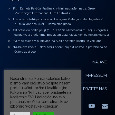
Film Daniela Pavlića ‘Prašina u vitrini’ nagrađen na 12. Green
Montenegro International Film Festivalu
U središtu Petrinje otvorena obnovljena Galerija Krsto Hegedušić:
Kultura vraćena kući, u samo srce grada!
Od petka do nedjelje (31.7. – 2.8.2026.) Arheološki muzej u Zagrebu
otvara vrata građanima: Besplatan ulaz kao zaklon od toplinskog vala
‘Ni med cvetjem ni pravice’ na Aleji hrvatskih sportskih velikana
“Rubikova kocka – složi svoju priču”, projekt nastao iz potrebe da se
čuje glas djece!
NAJAVE
IMPRESSUM
Naša stranica koristi kolačiće kako
bismo vam iskustvo posjete našem
portalu učinili bržim i kvalitetnijim.
PRATITE NAS
Klikom na "Prihvati sve" pristajete na
korištenje SVIH kolačića, no svoj
pristanak možete kontrolirati kroz
izbornik "Postavke kolačića".
Facebook
LinkedIn
YouTub
E-m
X.com