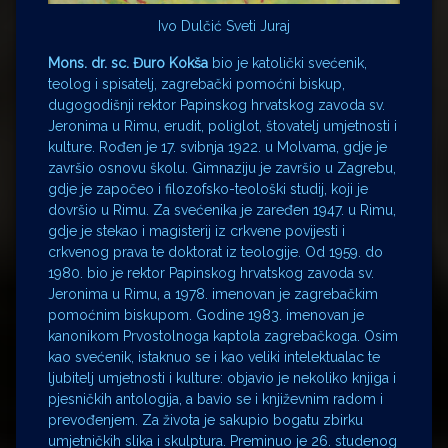
Ivo Dulčić Sveti Juraj
Mons. dr. sc. Đuro Kokša
bio je katolički svećenik,
teolog i spisatelj, zagrebački pomoćni biskup,
dugogodišnji rektor Papinskog hrvatskog zavoda sv.
Jeronima u Rimu, erudit, poliglot, štovatelj umjetnosti i
kulture. Rođen je 17. svibnja 1922. u Molvama, gdje je
završio osnovu školu. Gimnaziju je završio u Zagrebu,
gdje je započeo i filozofsko-teološki studij, koji je
dovršio u Rimu. Za svećenika je zaređen 1947. u Rimu,
gdje je stekao i magisterij iz crkvene povijesti i
crkvenog prava te doktorat iz teologije. Od 1959. do
1980. bio je rektor Papinskog hrvatskog zavoda sv.
Jeronima u Rimu, a 1978. imenovan je zagrebačkim
pomoćnim biskupom. Godine 1983. imenovan je
kanonikom Prvostolnoga kaptola zagrebačkoga. Osim
kao svećenik, istaknuo se i kao veliki intelektualac te
ljubitelj umjetnosti i kulture: objavio je nekoliko knjiga i
pjesničkih antologija, a bavio se i književnim radom i
prevođenjem. Za života je sakupio bogatu zbirku
umjetničkih slika i skulptura. Preminuo je 26. studenog