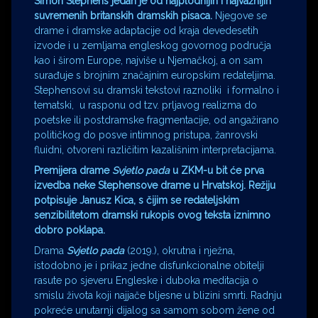
Simon Stephens jedan je od najplodnijih i najvažnijih
suvremenih britanskih dramskih pisaca.
Njegove se
drame i dramske adaptacije od kraja devedesetih
izvode i u zemljama engleskog govornog područja
kao i širom Europe, najviše u Njemačkoj, a on sam
surađuje s brojnim značajnim europskim redateljima.
Stephensovi su dramski tekstovi raznoliki i formalno i
tematski, u rasponu od tzv. prljavog realizma do
poetske ili postdramske fragmentacije, od angažirano
političkog do posve intimnog pristupa, žanrovski
fluidni, otvoreni različitim kazališnim interpretacijama.
Premijera drame
Svjetlo pada
u ZKM-u bit će prva
izvedba neke Stephensove drame u Hrvatskoj. Režiju
potpisuje Janusz Kica, s čijim se redateljskim
senzibilitetom dramski rukopis ovog teksta iznimno
dobro poklapa.
Drama
Svjetlo pada
(2019.), okrutna i nježna,
istodobno je i prikaz jedne disfunkcionalne obitelji
rasute po sjeveru Engleske i duboka meditacija o
smislu života koji najjače bljesne u blizini smrti. Radnju
pokreće unutarnji dijalog sa samom sobom žene od