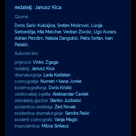
redatelj: Janusz Kica
Glume:
Doris Šarić-Kukuljica, Sreten Mokrović, Lucija
Šerbedžija, Mia Melcher, Vedran Živolić, Ugo Korani,
Adrian Pezdirc, Nataša Dangubić, Petra Svrtan, Ivan
Pašalić.
Autorski tim:
prijevod:
Vinko Zgaga
redatelj:
Janusz Kica
dramaturginja:
Lada Kaštelan
scenografija:
Numen + Ivana Jonke
kostimografkinja:
Doris Kristić
oblikovatelj svjetla:
Aleksandar Čavlek
skladatelj glazbe:
Stanko Juzbašić
asistentica redatelja:
Žad Novak
asistentica dramaturginje:
Sandra Pašić
asistent scenografa:
Vanja Magić
inspicijentica:
Milica Sinkauz