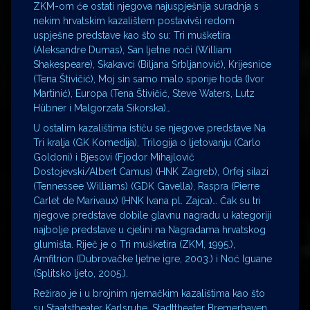
ZKM-om će ostati njegova najuspješnija suradnja s
nekim hrvatskim kazalištem postavivši redom
uspješne predstave kao što su: Tri mušketira
(Aleksandre Dumas), San ljetne noći (William
Shakespeare), Skakavci (Biljana Srbljanović), Krijesnice
(Tena Štivičić), Moj sin samo malo sporije hoda (Ivor
Martinić), Europa (Tena Štivičić, Steve Waters, Lutz
Hübner i Malgorzata Sikorska)…
U ostalim kazalištima ističu se njegove predstave Na
Tri kralja (GK Komedija), Trilogija o ljetovanju (Carlo
Goldoni) i Bjesovi (Fjodor Mihajlovič
Dostojevski/Albert Camus) (HNK Zagreb), Orfej silazi
(Tennessee Williams) (GDK Gavella), Raspra (Pierre
Carlet de Marivaux) (HNK Ivana pl. Zajca)… Čak su tri
njegove predstave dobile glavnu nagradu u kategoriji
najbolje predstave u cjelini na Nagradama hrvatskog
glumišta. Riječ je o Tri mušketira (ZKM, 1995.),
Amfitrion (Dubrovačke ljetne igre, 2003.) i Noć Iguane
(Splitsko ljeto, 2005.).
Režirao je i u brojnim njemačkim kazalištima kao što
su Staatstheater Karlsruhe, Stadttheater Bremerhaven,