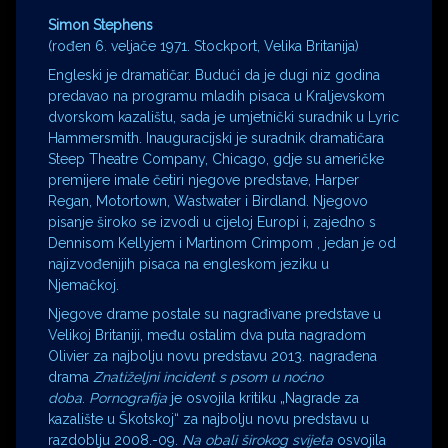
Simon Stephens
(rođen 6. veljače 1971. Stockport, Velika Britanija)
Engleski je dramatičar. Budući da je dugi niz godina
predavao na programu mladih pisaca u Kraljevskom
dvorskom kazalištu, sada je umjetnički suradnik u Lyric
Hammersmith. Inauguracijski je suradnik dramatičara
Steep Theatre Company, Chicago, gdje su američke
premijere imale četiri njegove predstave, Harper
Regan, Motortown, Wastwater i Birdland. Njegovo
pisanje široko se izvodi u cijeloj Europi i, zajedno s
Dennisom Kellyjem i Martinom Crimpom , jedan je od
najizvođenijih pisaca na engleskom jeziku u
Njemačkoj.
Njegove drame postale su nagrađivane predstave u
Velikoj Britaniji, među ostalim dva puta nagradom
Olivier za najbolju novu predstavu 2013. nagrađena
drama
Znatiželjni incident s psom u noćno
doba
.
Pornografija
je osvojila kritiku „Nagrade za
kazalište u Škotskoj“ za najbolju novu predstavu u
razdoblju 2008.-09.
Na obali širokog svijeta
osvojila