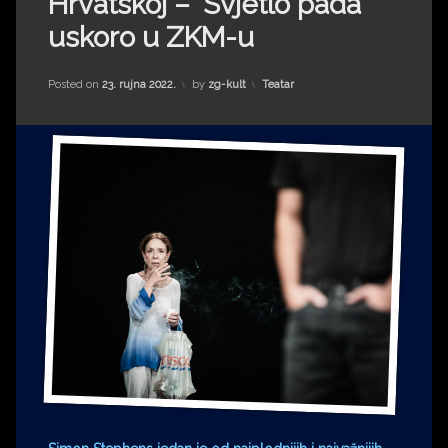
Hrvatskoj – ‘Svjetlo pada’
Impressum
Milenko Strižak
uskoro u ZKM-u
Drugi autori
Drugi autori
Kategorije:
Posted on
23. rujna 2022.
by
zg-kult
Teatar
Matea Andrić
Ljiljana Lekanić-Kljaić
Željko Krznarić
Mario Lovreković
Miroslav Šantek