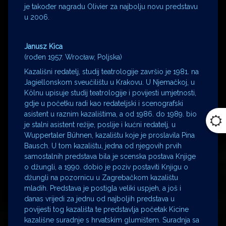
je također nagradu Olivier za najbolju novu predstavu
u 2006.
Janusz Kica
(rođen 1957. Wrocław, Poljska)
Kazališni redatelj, studij teatrologije završio je 1981. na
Jagiellonskom sveučilištu u Krakovu. U Njemačkoj, u
Kölnu upisuje studij teatrologije i povijesti umjetnosti,
gdje u početku radi kao redateljski i scenografski
asistent u raznim kazalištima, a od 1986. do 1989. bio
je stalni asistent režije, poslije i kućni redatelj, u
Wuppertaler Bühnen, kazalištu koje je proslavila Pina
Bausch. U tom kazalištu, jedna od njegovih prvih
samostalnih predstava bila je scenska postava Knjige
o džungli, a 1990. dobio je poziv postaviti Knjigu o
džungli na pozornicu u Zagrebačkom kazalištu
mladih. Predstava je postigla veliki uspjeh, a još i
danas vrijedi za jednu od najboljih predstava u
povijesti tog kazališta te predstavlja početak Kicine
kazališne suradnje s hrvatskim glumištem. Suradnja sa