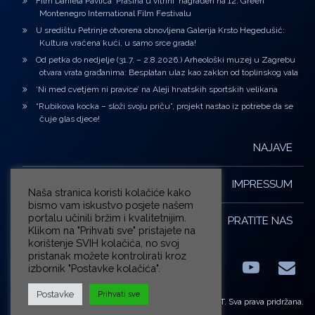
Film Daniela Pavlića ‘Prašina u vitrini’ nagrađen na 12. Green
Montenegro International Film Festivalu
U središtu Petrinje otvorena obnovljena Galerija Krsto Hegedušić:
Kultura vraćena kući, u samo srce grada!
Od petka do nedjelje (31.7. – 2.8.2026.) Arheološki muzej u Zagrebu
otvara vrata građanima: Besplatan ulaz kao zaklon od toplinskog vala
‘Ni med cvetjem ni pravice’ na Aleji hrvatskih sportskih velikana
“Rubikova kocka – složi svoju priču”, projekt nastao iz potrebe da se
čuje glas djece!
NAJAVE
IMPRESSUM
Naša stranica koristi kolačiće kako
bismo vam iskustvo posjete našem
portalu učinili bržim i kvalitetnijim.
PRATITE NAS
Klikom na "Prihvati sve" pristajete na
korištenje SVIH kolačića, no svoj
pristanak možete kontrolirati kroz
izbornik "Postavke kolačića".
Facebook
LinkedIn
YouTub
E-m
X.com
Postavke
Prihvati sve
© ZG-KULT. Sva prava pridržana.