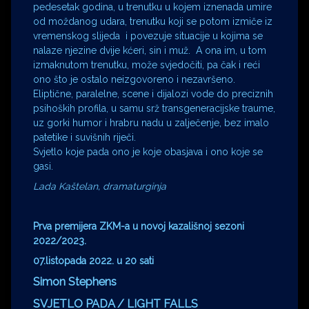
pedesetak godina, u trenutku u kojem iznenada umire
od moždanog udara, trenutku koji se potom izmiče iz
vremenskog slijeda i povezuje situacije u kojima se
nalaze njezine dvije kćeri, sin i muž. A ona im, u tom
izmaknutom trenutku, može svjedočiti, pa čak i reći
ono što je ostalo neizgovoreno i nezavršeno.
Eliptične, paralelne, scene i dijalozi vode do preciznih
psihoških profila, u samu srž transgeneracijske traume,
uz gorki humor i hrabru nadu u zalječenje, bez imalo
patetike i suvišnih riječi.
Svjetlo koje pada ono je koje obasjava i ono koje se
gasi.
Lada Kaštelan, dramaturginja
Prva premijera ZKM-a u novoj kazališnoj sezoni
2022/2023.
07.listopada 2022. u 20 sati
Simon Stephens
SVJETLO PADA / LIGHT FALLS