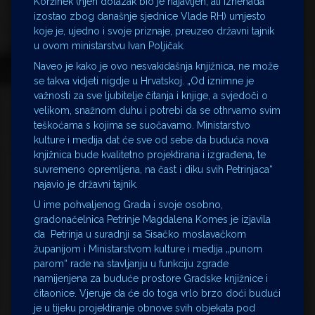
Koržinek (njen dolazak bio je najavljen, ali iznenada
izostao zbog današnje sjednice Vlade RH) umjesto
koje je, ujedno i svoje priznaje, preuzeo državni tajnik
u ovom ministarstvu Ivan Poljičak.
Naveo je kako je ovo nesvakidašnja knjižnica, ne može
se takva vidjeti nigdje u Hrvatskoj. „Od iznimne je
važnosti za sve ljubitelje čitanja i knjige, a svjedoči o
velikom, snažnom duhu i potrebi da se othrvamo svim
teškoćama s kojima se suočavamo. Ministarstvo
kulture i medija dat će sve od sebe da buduća nova
knjižnica bude kvalitetno projektirana i izgrađena, te
suvremeno opremljena, na čast i diku svih Petrinjaca“
najavio je državni tajnik.
U ime pohvaljenog Grada i svoje osobno,
gradonačelnica Petrinje Magdalena Komes je izjavila
da Petrinja u suradnji sa Sisačko moslavačkom
županijom i Ministarstvom kulture i medija „punom
parom“ rade na stavljanju u funkciju zgrade
namijenjena za buduće prostore Gradske knjižnice i
čitaonice. Vjeruje da će do toga vrlo brzo doći budući
je u tijeku projektiranje obnove svih objekata pod