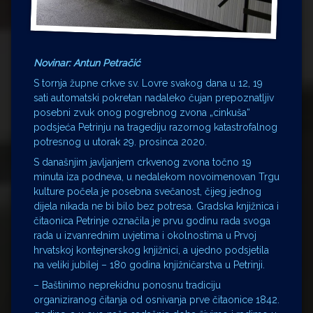
Novinar: Antun Petračić
S tornja župne crkve sv. Lovre svakog dana u 12, 19
sati automatski pokretan nadaleko čujan prepoznatljiv
posebni zvuk onog pogrebnog zvona „cinkuša“
podsjeća Petrinju na tragediju razornog katastrofalnog
potresnog u utorak 29. prosinca 2020.
S današnjim javljanjem crkvenog zvona točno 19
minuta iza podneva, u nedalekom novoimenovan Trgu
kulture počela je posebna svečanost, čijeg jednog
dijela nikada ne bi bilo bez potresa. Gradska knjižnica i
čitaonica Petrinje označila je prvu godinu rada svoga
rada u izvanrednim uvjetima i okolnostima u Prvoj
hrvatskoj kontejnerskog knjižnici, a ujedno podsjetila
na veliki jubilej – 180 godina knjižničarstva u Petrinji.
– Baštinimo neprekidnu ponosnu tradiciju
organiziranog čitanja od osnivanja prve čitaonice 1842.