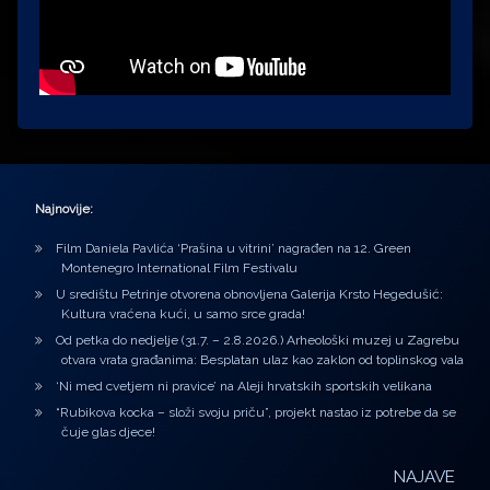
Najnovije:
Film Daniela Pavlića ‘Prašina u vitrini’ nagrađen na 12. Green
Montenegro International Film Festivalu
U središtu Petrinje otvorena obnovljena Galerija Krsto Hegedušić:
Kultura vraćena kući, u samo srce grada!
Od petka do nedjelje (31.7. – 2.8.2026.) Arheološki muzej u Zagrebu
otvara vrata građanima: Besplatan ulaz kao zaklon od toplinskog vala
‘Ni med cvetjem ni pravice’ na Aleji hrvatskih sportskih velikana
“Rubikova kocka – složi svoju priču”, projekt nastao iz potrebe da se
čuje glas djece!
NAJAVE