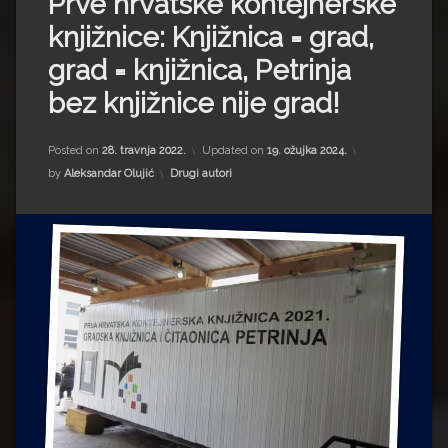
Prve hrvatske kontejnerske
Impressum
Milenko Strižak
knjižnice: Knjižnica = grad,
Drugi autori
Drugi autori
grad = knjižnica, Petrinja
bez knjižnice nije grad!
Matea Andrić
Ljiljana Lekanić-Kljaić
Posted on
28. travnja 2022.
Updated on
19. ožujka 2024.
Kategorije:
by
Aleksandar Olujić
Drugi autori
Željko Krznarić
Mario Lovreković
Miroslav Šantek