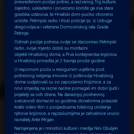
preuređenom poslije potres, a nazvanog Trg kulture,
zajedno, usklađeno i povezano koriste ga ova stara
gradska ustanova, te Hrvatski dom-pučko otvoreno
učilište, Petrinjski radio i Klub policije 91. iz Udruge
dragovoljaca i veterana Domovinskog rata Grada
Petrinje.
Odmah poslije potresa ovdje se stacionirao Petrinjski
radio, svoje mjesto dobili su montažni
objekti Hrvatskog doma, a Prva kontejnerska knjižnica
u Hrvatskoj proradila je 7. travnja prošle godine.
U napornom poslu u nesigurnim uvjetima post
potresnog iseljenja imovine iz potkrovlja Hrvatskog
doma sudjelovali su svi zaposlenici Knjižnice, a za
novi smještaj na razne načine pomagali im dobri ljudi i
prijatelji sa svih strana. Na današnjoj podnevnoj
svečanosti domaćini su gostima-donatorima pokazali
kratki video film o posljedicama totalnog uništenja
njihove knjižnice, a najzaslužnijima je zahvalnice uručio
ravnatelj Ante Mrgan.
Namijenjena je i ministrici kulture i medija Nini Obuljen