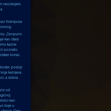
m neoženjeni,
ra
rikaz Krampusa
scivnog.
hta
,
Zamperin
,
je kao stara
čemu kazne
uči poznato,
 zlatan konac,
kođer, postoji
e koja kažnjava
oći, a dobra
uče od
agičnoj
eslici kao
vo koje u
i starice. One