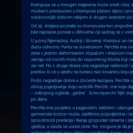
Krampusa se u mnogim krajevima može sresti i bez sv
muškarci preobučeni u Krampuse plašeći djecu i prol
odobrovoljiti dobrom rakijom ili drugim žestokim pi
Od 19. stoljeća poznate su
Krampuskarten
, prigodne
bile napisane poruke u stihovima čiji sadržaj se s 
U južnoj Njemačkoj, Austriji i Sloveniji, Krampus se če
Baba
odnosno
Pehta
na slovenskom. Perchta ima svo
žena s jednim deformiranim stopalom i strašnom masko
variraju od noćnih mora do rasporenog trbuha koji ča
zar ne). No s druge strane ona nagrađuje radišnost i u
predivo ili će u vjedru na bunaru naći kovanicu koju je
Pošto nagrađuje dobre a zločeste kažnjava, Perchta se
običaj pojavljivanja dviju različitih Perchti: one koja
– odbojnog izgleda, „gadna“
Schirchpercht
. Njih dv
po danu.
Perchta ima porijeklo u paganskim, keltskim i staro
germanske božice
Hulde
, zaštitnice poljodjelstva i 
sposobnosti predenja i tkanja gospodari ženama i žen
vještica, a slavila se usred zime. No, moguće je da je 
grčkoj mitologiji zovu
Mojre
, u nordijskoj
Norne
, a u