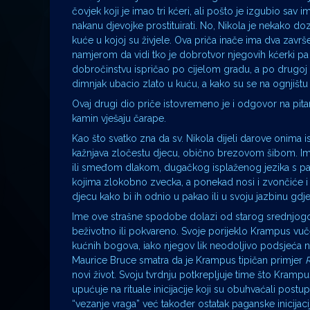
čovjek koji je imao tri kćeri, ali pošto je izgubio sa
nakanu djevojke prostituirati. No, Nikola je nekako 
kuće u kojoj su živjele. Ova priča inače ima dva završ
namjerom da vidi tko je dobrotvor njegovih kćerki pa je
dobročinstvu ispričao po cijelom gradu, a po drugoj ve
dimnjak ubacio zlato u kuću, a kako su se na ognjištu 
Ovaj drugi dio priče istovremeno je i odgovor na pit
kamin vješaju čarape.
Kao što svatko zna da sv. Nikola dijeli darove onima i
kažnjava zločestu djecu, obično brezovom šibom. Ime
ili smeđom dlakom, dugačkog isplaženog jezika s pap
kojima zlokobno zvecka, a ponekad nosi i zvončiće i 
djecu kako bi ih odnio u pakao ili u svoju jazbinu gdje 
Ime ove strašne spodobe dolazi od starog srednjo
beživotno ili pokvareno. Svoje porijeklo Krampus vu
kućnih bogova, iako njegov lik neodoljivo podsjeća 
Maurice Bruce smatra da je Krampus tipičan primjer
novi život. Svoju tvrdnju potkrepljuje time što Krampu
upućuje na rituale inicijacije koji su obuhvaćali postup
“vezanje vraga” već također ostatak paganske inicijaci