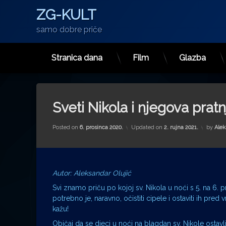
ZG-KULT
samo dobre priče
Stranica dana
Film
Glazba
Preskoči
na
sadržaj
Sveti Nikola i njegova pratn
Posted on
6. prosinca 2020.
Updated on
2. rujna 2021.
by
Alek
Autor: Aleksandar Olujić
Svi znamo priču po kojoj sv. Nikola u noći s 5. na 6.
potrebno je, naravno, očistiti cipele i ostaviti ih pre
kažu!
Običaj da se djeci u noći na blagdan sv. Nikole ostavl