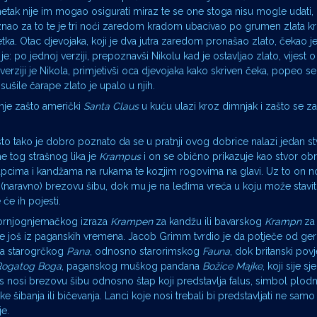
v imetak nije im mogao osigurati miraz te se one stoga nisu mogle udati,
doznao za to te je tri noći zaredom kradom ubacivao po grumen zlata k
etka. Otac djevojaka, koji je dva jutra zaredom pronašao zlato, čekao je
: po jednoj verziji, prepoznavši Nikolu kad je ostavljao zlato, vijest 
rziji je Nikola, primjetivši oca djevojaka kako skriven čeka, popeo se
sušile čarape zlato je upalo u njih.
anje zašto američki
Santa Claus
u kuću ulazi kroz dimnjak i zašto se z
sto tako je dobro poznato da se u pratnji ovog dobrice nalazi jedan st
 tog strašnog lika je
Krampus
i on se obično prikazuje kao stvor o
cima i kandžama na rukama te kozjim rogovima na glavi. Uz to on no
(naravno) brezovu šibu, dok mu je na leđima vreća u koju može stavit
će ih pojesti.
gornjognjemačkog izraza
Krampen
za kandžu ili bavarskog
Krampn
za
če još iz paganskih vremena. Jacob Grimm tvrdio je da potječe od ge
na starogrčkog
Pana
, odnosno starorimskog
Fauna
, dok britanski pov
Rogatog Boga
, paganskog muškog pandana
Božice Majke
, koji sije s
s nosi brezovu šibu odnosno štap koji predstavlja falus, simbol plodnos
ke šibanja ili bičevanja. Lanci koje nosi trebali bi predstavljati ne sam
je.