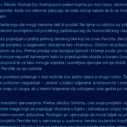
. Nikole. Postoje tzv. Krampusovi putevi kojima po noći šeću, većino
aznike. Kada oni nekome zakucaju na vrata običaj nalaže da ih se mo
ćem.
 karte koju ste mogli nekome dati ili poslati. Na njima su obično uz p
vremenom promijenio od početnog zastrašujućeg do humorističkog i la
sto pojavljuje u pratnji jednog ženskog lika koji se zove
Perchta
,
Berc
je porijeklo u paganskim običajima kao i Krampus. Obično se prikazu
m na licu. Prema predaji ona kažnjava lijenost i kršenje posta, pri 
k može napuniti kamenjem kako bi prijestupnika utopila u bunaru (zv
služnost te će tako mnoga vrijedna i susretljiva djevojka od nje dobiti
 Perchta za nju ostavila.
 ponekad prikazuje s dva različita lica: jedno lijepo a drugo ružno. Ta
 daje poklone i nagrađuje – „dobra“ u bijelo odjevena
Schönpercht
, i on
ije znaju ići skupa, ali u nekim krajevima idu odvojeno: ona gadna po n
germanskim vjerovanjima. Prema Jakobu Grimmu, ona svoje porijeklo v
ženske snage koja se pojavljuje obučena u bijelo i zahvaljujući svojoj m
skim noćnim duhovima. Postojalo je i vjerovanje da može letjeti na pr
porijeklo Perchte leži u vjerovanju u
suđenice
, žensko božansko trojst
 germanskoj
Wyrde
i koje se prikazuju kao likovi mlade djevojke, žene 