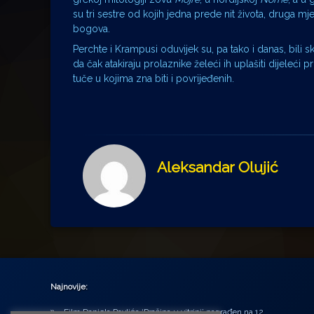
su tri sestre od kojih jedna prede nit života, druga mj
bogova.
Perchte i Krampusi oduvijek su, pa tako i danas, bili 
da čak atakiraju prolaznike želeći ih uplašiti dijeleći 
tuče u kojima zna biti i povrijeđenih.
Aleksandar Olujić
Najnovije:
Film Daniela Pavlića ‘Prašina u vitrini’ nagrađen na 12.