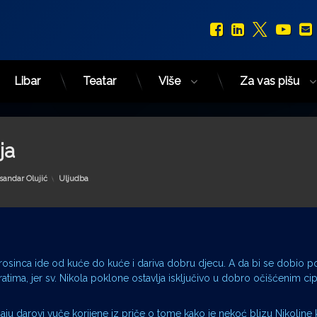
Facebook
LinkedIn
X.com
You
Libar
Teatar
Više
Za vas pišu
ja
Kategorije:
sandar Olujić
Uljudba
 prosinca ide od kuće do kuće i dariva dobru djecu. A da bi se dobio p
d vratima, jer sv. Nikola poklone ostavlja isključivo u dobro očišćenim c
jaju darovi vuče korijene iz priče o tome kako je nekoć blizu Nikoline 