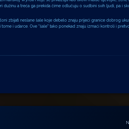
eri dužinu a treća ga prekida čime odlučuju o sudbini svih ljudi, pa i sk
skloni zbijati neslane šale koje debelo znaju prijeći granice dobrog u
pri tome i udarce. Ove “šale” tako ponekad znaju izmaći kontroli i pretvo
N