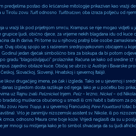
kim predjelima postao dio kršćanske mitologije prikazivan kao vražji d
a u Tirolu zovu
Tuifl
odnosno
Tuifltratzen
, oba izraza potječu od nj
ja u vražji lik pod prijetnjom smrću, Krampus se nije mogao vidjeti u 
oje grupice ljudi, obično djece, za vrijeme nekih blagdana idu od kuće
na da ih dariva. Pri tome su u njihovoj pratnji bile osobe zamaskirane
ke. Ovaj običaj spojio se s raširenim srednjovjekovnim običajem u koj
u Godinu) jedan dječak simbolično bira za biskupa da bi potom odjev
po gradu “blagoslivljajući” prolaznike. Računa se kako od sredine 17. 
ampus zajedno obilaze kuće. Običaj se ubrzo iz Austrije i Bavarske pro
oj, Slovačkoj, Sloveniji, Hrvatskoj i sjevernoj Italiji).
 se likovi drugačijeg imena, pa čak i izgleda. Tako se u sjevernoj i sre
e danas izgledom dosta razlikuje od njega. Iako je u početku bio prika
evima uz Rajnu zvali
Pelznickel
(njem.
Pelz
– krzno;
Nickel
– od Nikolaus
ao bradatog muškarca obučenog u smeđi ili crni habit s batinom za po
chtu zovu
Hans Trapp
, a u sjevernoj Francuskoj
Père Fouettard
(otac bi
javština). Vrlo je zanimljiv nizozemski asistent sv. Nikole, ili po nizo
lik crnca, odnosno Maura crne boje kože. Vrijedi naglasiti da su u posl
 jer mnogi su mišljenja kako je to simbol shvaćanja da su ljudi afričk