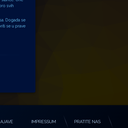
oro svih
kusa. Događa se
riti se u prave
AJAVE
IMPRESSUM
PRATITE NAS