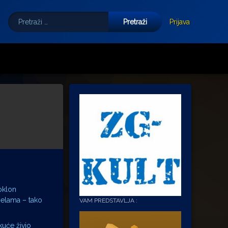
Pretraži:
Tube
E-mail
Prijava
oklon
ipelama – tako
VAM PREDSTAVLJA :
kuće živio