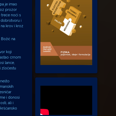
 pa je imao
roz prozor
 treće noći s
o dobrotvoru i
 na krov i kroz
a Božić na
vor koji
brastao crnom
si lance,
i zločestu
 nešto
rmanskih
jesničar
jeme i donosi
ti, ali i
o kršćansko