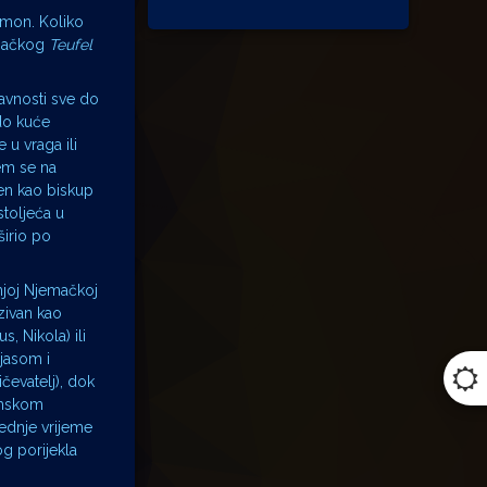
emon. Koliko
emačkog
Teufel
javnosti sve do
 do kuće
 u vraga ili
em se na
en kao biskup
stoljeća u
širio po
dnjoj Njemačkoj
zivan kao
, Nikola) ili
jasom i
čevatelj), dok
zemskom
jednje vrijeme
og porijekla