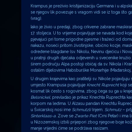
Krampus je preživio kristijanizaciju Germana i u alps
se njegov lik povezuje s vragom vidi se iz toga što g
(vrag).
Iako je živio u predaji, zbog crkvene zabrane maskiran
17. stoljeća. U to vrijeme pojavljuje se navada kod k
pjevajući pri tome prigodne pjesme i tražeći od domaći
nakazu, noseći pritom životinjske, obično kozje, mas
određene blagdane (sv. Nikolu, Nevinu dječicu i Nov
u pratnji drugih dječaka odjevenih u svećenike kružio 
širem području Alpa postoji običaj da sv. Nikola i Kr
ostalim dijelovima Habsburške Monarhije (Mađarskoj, Češk
U drugim krajevima kao pratitelji sv. Nikole pojavljuju
umjesto Krampusa pojavljuje
Knecht Ruprecht
koji s
kosmat lik često s rogovima, zbog čega su ga u kraj
Belsnickel
, prevladao je prikaz Knechta Ruprechta k
korpom na leđima. U Alzasu pandan Knechtu Rupre
u Švicarskoj nosi ime
Schmutzli
(njem.
Schmutz
– prl
Sinterklaas-a
. Zove se
Zwarte Piet
(Crni Petar) i ima 
u Nizozemskoj izbili prijepori zbog njegove boje kože
manje vrijedni čime se podržava rasizam.