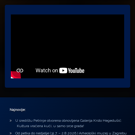
Najnovije:
U središtu Petrinje otvorena obnovljena Galerija Krsto Hegedušić:
Kultura vraćena kući, u samo srce grada!
Od petka do nedjelje (31.7. – 2.8.2026.) Arheološki muzej u Zagrebu