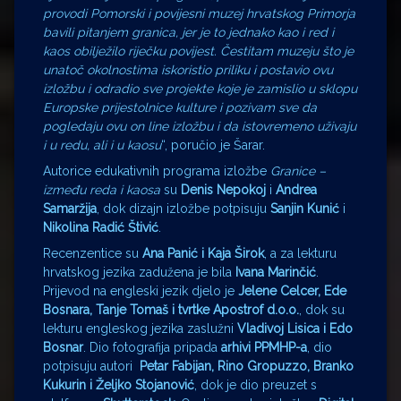
provodi Pomorski i povijesni muzej hrvatskog Primorja
bavili pitanjem granica, jer je to jednako kao i red i
kaos obilježilo riječku povijest. Čestitam muzeju što je
unatoč okolnostima iskoristio priliku i postavio ovu
izložbu i odradio sve projekte koje je zamislio u sklopu
Europske prijestolnice kulture i pozivam sve da
pogledaju ovu on line izložbu i da istovremeno uživaju
i u redu, ali i u kaosu
“, poručio je Šarar.
Autorice edukativnih programa izložbe
Granice –
između reda i kaosa
su
Denis Nepokoj
i
Andrea
Samaržija
, dok dizajn izložbe potpisuju
Sanjin Kunić
i
Nikolina Radić Štivić
.
Recenzentice su
Ana Panić i Kaja Širok
, a za lekturu
hrvatskog jezika zadužena je bila
Ivana Marinčić
.
Prijevod na engleski jezik djelo je
Jelene Celcer, Ede
Bosnara, Tanje Tomaš i tvrtke Apostrof d.o.o.
, dok su
lekturu engleskog jezika zaslužni
Vladivoj Lisica i Edo
Bosnar
. Dio fotografija pripada
arhivi PPMHP-a
, dio
potpisuju autori
Petar Fabijan, Rino Gropuzzo, Branko
Kukurin i Željko Stojanović
, dok je dio preuzet s