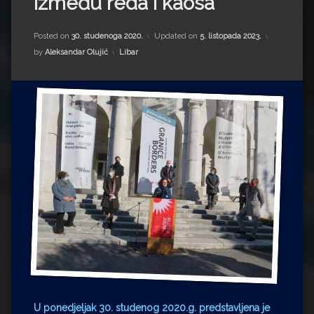
između reda i kaosa’
Impressum
Milenko Strižak
Drugi autori
Drugi autori
Posted on
30. studenoga 2020.
Updated on
5. listopada 2023.
Kategorije:
by
Aleksandar Olujić
Libar
Matea Andrić
Ljiljana Lekanić-Kljaić
Željko Krznarić
Mario Lovreković
Miroslav Šantek
U ponedjeljak 30. studenog 2020.g. predstavljena je