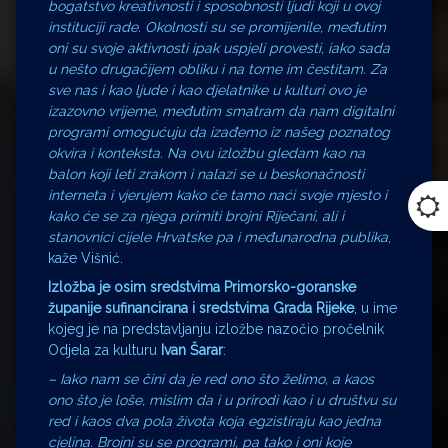
bogatstvo kreativnosti i sposobnosti ljudi koji u ovoj
instituciji rade. Okolnosti su se promijenile, međutim
oni su svoje aktivnosti ipak uspjeli provesti, iako sada
u nešto drugačijem obliku i na tome im čestitam. Za
sve nas i kao ljude i kao djelatnike u kulturi ovo je
izazovno vrijeme, međutim smatram da nam digitalni
programi omogućuju da izađemo iz našeg poznatog
okvira i konteksta. Na ovu izložbu gledam kao na
balon koji leti zrakom i nalazi se u beskonačnosti
interneta i vjerujem kako će tamo naći svoje mjesto i
kako će se za njega primiti brojni Riječani, ali i
stanovnici cijele Hrvatske pa i međunarodna publika
,
kaže Višnić.
Izložba je osim sredstvima Primorsko-goranske
županije sufinancirana i sredstvima Grada Rijeke
, u ime
kojeg je na predstavljanju izložbe nazočio pročelnik
Odjela za kulturu
Ivan Šarar
:
–
Iako nam se čini da je red ono što želimo, a kaos
ono što je loše, mislim da i u prirodi kao i u društvu su
red i kaos dva pola života koja egzistiraju kao jedna
cjelina. Brojni su se programi, pa tako i oni koje