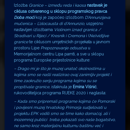
Izložba
Granice – između reda i kaosa
nastavak je
ciklusa ostvarenog u sklopu programskog pravca
Doba moći
koji je započeo izložbom
D’Annunzijeva
mučenica – L’olocausta di d’Annunzio
, uspješno
nastavljen izložbama
Violinom iznad granica /
Stradivari u Rijeci / Kresnik i Cremona
i (
Ne)vidljive
granice
te ciklusom umjetničkih projekata u javnom
prostoru Lipe
Prepoznavanje odsustva
u
Memorijalnom centru Lipa pamti, a sve u sklopu
programa Europske prijestolnice kulture:
–
Drago mi je što je muzej unatoč okolnostima u
kojima smo se našli realizirao ovaj zanimljiv projekt i
time zaokružio seriju programa kojima su se
propitivale granice,
istaknula je
Emina Višnić
,
rukovoditeljica programa RIJEKE 2020 i naglasila:
– Kada smo pripremali programe kojima će Pomorski
i povijesni muzej hrvatskog Primorja sudjelovati u
projektu EPK vodili smo se time kako domaćoj, ali i
inozemnoj publici treba pokazati svo naše bogatstvo,
ne samo kroz materijalnu kulturnu baštinu već i