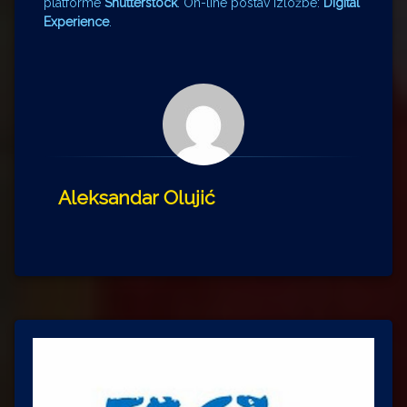
platforme
Shutterstock
. On-line postav izložbe:
Digital
Experience
.
Aleksandar Olujić