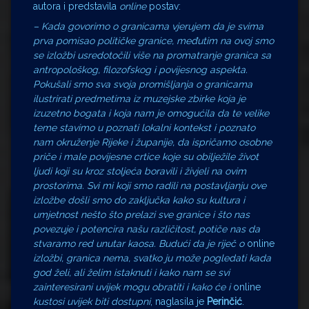
autora i predstavila
online
postav:
–
Kada govorimo o granicama vjerujem da je svima
prva pomisao političke granice, međutim na ovoj smo
se izložbi usredotočili više na promatranje granica sa
antropološkog, filozofskog i povijesnog aspekta.
Pokušali smo sva svoja promišljanja o granicama
ilustrirati predmetima iz muzejske zbirke koja je
izuzetno bogata i koja nam je omogućila da te velike
teme stavimo u poznati lokalni kontekst i poznato
nam okruženje Rijeke i županije, da ispričamo osobne
priče i male povijesne crtice koje su obilježile život
ljudi koji su kroz stoljeća boravili i živjeli na ovim
prostorima. Svi mi koji smo radili na postavljanju ove
izložbe došli smo do zaključka kako su kultura i
umjetnost nešto što prelazi sve granice i što nas
povezuje i potencira našu različitost, potiče nas da
stvaramo red unutar kaosa. Budući da je riječ o
online
izložbi, granica nema, svatko ju može pogledati kada
god želi, ali želim istaknuti i kako nam se svi
zainteresirani uvijek mogu obratiti i kako će i
online
kustosi uvijek biti dostupni
, naglasila je
Perinčić
.