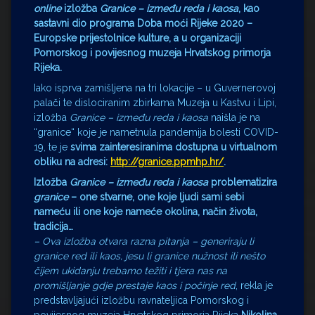
online
izložba
Granice – između reda i kaosa
, kao
sastavni dio programa Doba moći Rijeke 2020 –
Europske prijestolnice kulture, a u organizaciji
Pomorskog i povijesnog muzeja Hrvatskog primorja
Rijeka.
Iako isprva zamišljena na tri lokacije – u Guvernerovoj
palači te dislociranim zbirkama Muzeja u Kastvu i Lipi,
izložba
Granice – između reda i kaosa
naišla je na
“granice“ koje je nametnula pandemija bolesti COVID-
19, te je
svima zainteresiranima dostupna u virtualnom
obliku na adresi:
http://granice.ppmhp.hr/
.
Izložba
Granice – između reda i kaosa
problematizira
granice
– one stvarne, one koje ljudi sami sebi
nameću ili one koje nameće okolina, način života,
tradicija…
– Ova izložba otvara razna pitanja – generiraju li
granice red ili kaos, jesu li granice nužnost ili nešto
čijem ukidanju trebamo težiti i tjera nas na
promišljanje gdje prestaje kaos i počinje red
, rekla je
predstavljajući izložbu ravnateljica Pomorskog i