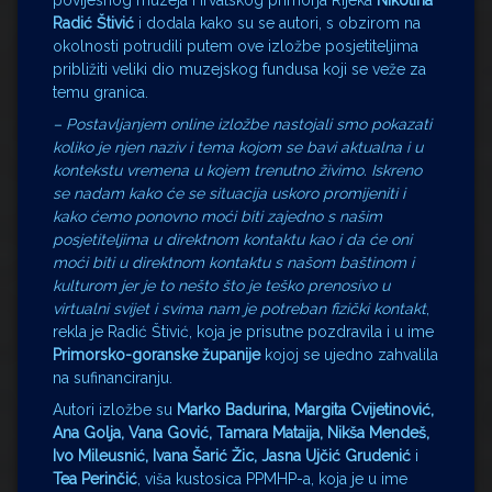
povijesnog muzeja Hrvatskog primorja Rijeka
Nikolina
Radić Štivić
i dodala kako su se autori, s obzirom na
okolnosti potrudili putem ove izložbe posjetiteljima
približiti veliki dio muzejskog fundusa koji se veže za
temu granica.
– Postavljanjem online izložbe nastojali smo pokazati
koliko je njen naziv i tema kojom se bavi aktualna i u
kontekstu vremena u kojem trenutno živimo. Iskreno
se nadam kako će se situacija uskoro promijeniti i
kako ćemo ponovno moći biti zajedno s našim
posjetiteljima u direktnom kontaktu kao i da će oni
moći biti u direktnom kontaktu s našom baštinom i
kulturom jer je to nešto što je teško prenosivo u
virtualni svijet i svima nam je potreban fizički kontakt
,
rekla je Radić Štivić, koja je prisutne pozdravila i u ime
Primorsko-goranske županije
kojoj se ujedno zahvalila
na sufinanciranju.
Autori izložbe su
Marko Badurina, Margita Cvijetinović,
Ana Golja, Vana Gović, Tamara Mataija, Nikša Mendeš,
Ivo Mileusnić, Ivana Šarić Žic, Jasna Ujčić Grudenić
i
Tea Perinčić
, viša kustosica PPMHP-a, koja je u ime