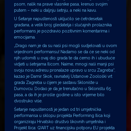
psom, nalik na prave vlasnike pasa, krenuo svojim
putem – neki u daljnju šetnju, a neki na kavu.
U Šetanje napuštenosti uključilo se četrdesetak
građana, a velik broj gledatelja i slučajnih prolaznika
performans je pozdravio pozitivnim komentarima i
emocijama.
„Drago nam je da su naši psi mogli sudjelovati u ovom
vrijednom performansu! Nadamo se da će se neki od
njih udomiti u ovaj dio grada te da ćemo ih i ubuduće
vidjeti u šetnjama Ilicom. Naime, mnogi naši manji psi
svoju novu adresu pronalaze upravo u srcu Zagreba“,
kazao je Damir Skok, ravnatelj Ustanove Zoološki vrt
grada Zagreba u čijem je sastavu Sklonište u
Dumovcu. Dodao je da je trenutačno u Skloništu 65
pasa, a da ih je prošle godine u isto vrijeme bilo
dvostruko više.
Šetanje napuštenosti je jedan od tri umjetnička
performansa u sklopu projekta Performing Ilica koji
organiziraju Hrvatsko društvo likovnih umjetnika i
Projekt Ilica: Q’ART uz financijsku potporu EU projekta