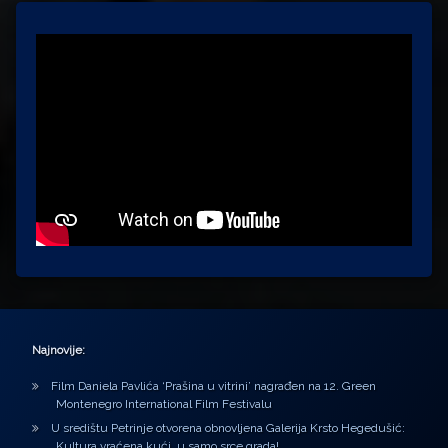
Najnovije:
Film Daniela Pavlića ‘Prašina u vitrini’ nagrađen na 12. Green
Montenegro International Film Festivalu
U središtu Petrinje otvorena obnovljena Galerija Krsto Hegedušić:
Kultura vraćena kući, u samo srce grada!