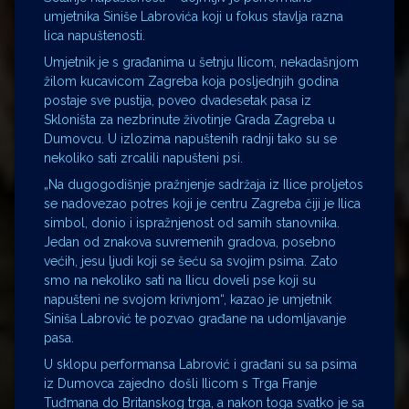
umjetnika Siniše Labrovića koji u fokus stavlja razna
lica napuštenosti.
Umjetnik je s građanima u šetnju Ilicom, nekadašnjom
žilom kucavicom Zagreba koja posljednjih godina
postaje sve pustija, poveo dvadesetak pasa iz
Skloništa za nezbrinute životinje Grada Zagreba u
Dumovcu. U izlozima napuštenih radnji tako su se
nekoliko sati zrcalili napušteni psi.
„Na dugogodišnje pražnjenje sadržaja iz Ilice proljetos
se nadovezao potres koji je centru Zagreba čiji je Ilica
simbol, donio i ispražnjenost od samih stanovnika.
Jedan od znakova suvremenih gradova, posebno
većih, jesu ljudi koji se šeću sa svojim psima. Zato
smo na nekoliko sati na Ilicu doveli pse koji su
napušteni ne svojom krivnjom“, kazao je umjetnik
Siniša Labrović te pozvao građane na udomljavanje
pasa.
U sklopu performansa Labrović i građani su sa psima
iz Dumovca zajedno došli Ilicom s Trga Franje
Tuđmana do Britanskog trga, a nakon toga svatko je sa