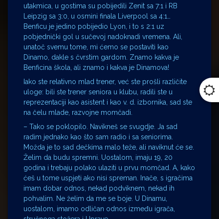
utakmica, u gostima su pobijedili Zenit sa 7:1 i RB
Leipzig sa 3:0, u osmini finala Liverpool sa 4:1…
Benficu je jedino pobijedio Lyon, i to s 2:1 uz
pobjednički gol u sučevoj nadoknadi vremena. Ali,
unatoč svemu tome, mi ćemo se postaviti kao
Dinamo, dakle s čvrstim gardom. Znamo kakva je
Benficina škola, ali znamo i kakva je Dinamova!
Iako ste relativno mlad trener, već ste prošli različite
uloge: bili ste trener seniora u klubu, radili ste u
reprezentaciji kao asistent i kao v. d. izbornika, sad ste
na čelu mlade, razvojne momčadi.
– Tako se poklopilo. Navikneš se svugdje. Ja sad
radim jednako kao što sam radio i sa seniorima.
Možda je to sad dečkima malo teže, ali naviknut će se.
Želim da budu spremni. Uostalom, imaju 19, 20
godina i trebaju polako ulaziti u prvu momčad. A, kako
ćeš u tome uspjeti ako nisi spreman. Inače, s igračima
imam dobar odnos, nekad podviknem, nekad ih
pohvalim. Ne želim da me se boje. U Dinamu,
uostalom, imamo odličan odnos između igrača,
stručnoga stožera i Uprave.