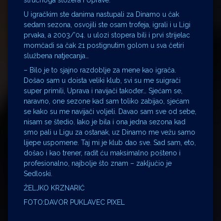
U igračkim ste danima nastupali za Dinamo u čak
sedam sezona, osvojili ste osam trofeja, igrali i u Ligi
prvaka, a 2003/’04. u ulozi stopera bili i prvi strijelac
momčadi sa čak 21 postignutim golom u sva četiri
službena natjecanja…
– Bilo je to sjajno razdoblje za mene kao igrača.
Došao sam u doista veliki klub, svi su me suigrači
super primili, Uprava i navijači također… Sjećam se,
naravno, one sezone kad sam toliko zabijao, sjećam
se kako su me navijači voljeli. Davao sam sve od sebe,
nisam se štedio. Iako je bila i ona jedna sezona kad
smo pali u Ligu za ostanak, uz Dinamo me vežu samo
lijepe uspomene. Taj mi je klub dao sve. Sad sam, eto,
došao i kao trener, radit ću maksimalno pošteno i
profesionalno, najbolje što znam – zaključio je
Sedloski.
ŽELJKO KRZNARIĆ
FOTO:DAVOR PUKLAVEC PIXEL