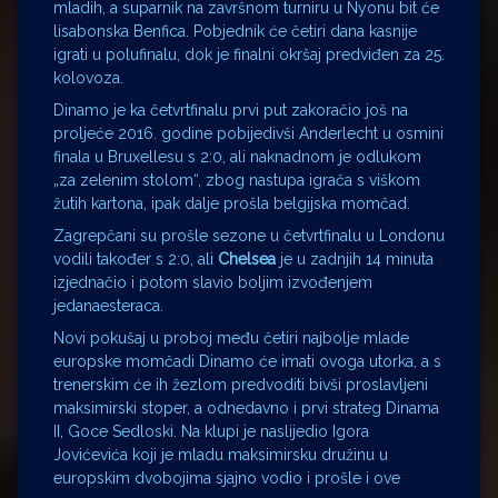
mladih, a suparnik na završnom turniru u Nyonu bit će
lisabonska Benfica. Pobjednik će četiri dana kasnije
igrati u polufinalu, dok je finalni okršaj predviđen za 25.
kolovoza.
Dinamo je ka četvrtfinalu prvi put zakoračio još na
proljeće 2016. godine pobijedivši Anderlecht u osmini
finala u Bruxellesu s 2:0, ali naknadnom je odlukom
„za zelenim stolom“, zbog nastupa igrača s viškom
žutih kartona, ipak dalje prošla belgijska momčad.
Zagrepčani su prošle sezone u četvrtfinalu u Londonu
vodili također s 2:0, ali
Chelsea
je u zadnjih 14 minuta
izjednačio i potom slavio boljim izvođenjem
jedanaesteraca.
Novi pokušaj u proboj među četiri najbolje mlade
europske momčadi Dinamo će imati ovoga utorka, a s
trenerskim će ih žezlom predvoditi bivši proslavljeni
maksimirski stoper, a odnedavno i prvi strateg Dinama
II, Goce Sedloski. Na klupi je naslijedio Igora
Jovićevića koji je mladu maksimirsku družinu u
europskim dvobojima sjajno vodio i prošle i ove