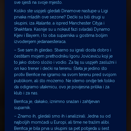
sve sjesti na svoje mjesto.
Koliko ste uspjeli gledati Dinamove nastupe u Ligi
prvaka mladih ove sezone? Dečki su bili drugi u
skupini, iza Atalante, a ispred Manchester Cityja i
Shakhtara. Kasnije su u nokaut fazi svladali Dynamo
Kijev i Bayern, i to oba suparnika u gostima boljim
izvođenjem jedanaesteraca.
– Sve sam ih gledao. Stvarno su igrali dosta dobro i
čestitam mojem prethodniku Igoru Jovićeviću koji je
to jako dobro složio i vodio. Za taj su uspjeh zaslužni i
on kao trener i dečki na terenu. Šteta je jedino što
protiv Benfice ne igramo na svom terenu pred svojom
publikom, ali što možemo. Ne idemo ondje tek toliko
da odigramo utakmicu, ovo je povijesna prilika i za
klub i za nas.
Benfica je, dakako, iznimno snažan i zahtjevan
suparnik.
– Znamo ih, gledali smo ih i analizirali. Jedna su od
najboljih momčadi u Europi, ali time ne tražim alibi.
Benfica je bila prva u skupini sa pet pobjeda u šest