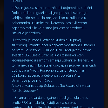
sezone.
– Dva mjeseca sam s momčadi i dojmovi su odlični.
Dobro radimo, igrači su sjajno prihvatili sve moje
zahtjeve što se, uostalom, vidi i po rezultatima u
pripremnim utakmicama. Naravno, nastavit ćemo
naporno raditi kako bismo još više napredovali –
istaknuo je Sedloski.
U četvrtak je imao i „vatreno krštenje“, u prvoj
službenoj utakmici pod njegovim vodstvom Dinamo II
na startu je sezone u Drugoj HNL uvjerljivom igrom
svladao BSK Bijelo Brdo sa 3:0 uz neiskorišteni
jedanaesterac u samom smiraju utakmice. Treneru je
to, na neki način, bio i lakmus-papir njegove momčadi
uoči puta u Nyon. Posebno su ga pristupom, a i
učinkom, razveselila četvorica „pojačanja“ iz
Dinamove prve momčadi:
Antonio Marin, Josip Šutalo, Joško Gvardiol i vratar
Renato Josipović.
– S nama su dva dana, sjajno su odigrali utakmicu
protiv BSK-a, u startu je vidljivo da su pravi
profesionalci i milina ih je imati u momčadi. Žao mi je