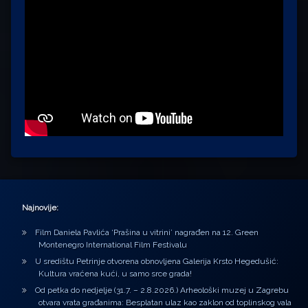
Najnovije:
Film Daniela Pavlića ‘Prašina u vitrini’ nagrađen na 12. Green
Montenegro International Film Festivalu
U središtu Petrinje otvorena obnovljena Galerija Krsto Hegedušić:
Kultura vraćena kući, u samo srce grada!
Od petka do nedjelje (31.7. – 2.8.2026.) Arheološki muzej u Zagrebu
otvara vrata građanima: Besplatan ulaz kao zaklon od toplinskog vala