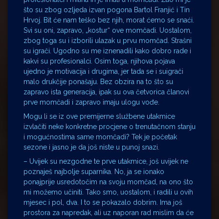
što su zbog ozljeda izvan pogona Bartol Franjić i Tin
Hrvoj. Bit će nam teško bez njih, morat ćemo se snaći.
Svi su oni, zapravo, „kostur“ ove momčadi. Uostalom,
zbog toga su i izborili ulazak u prvu momčad. Strašni
su igrači. Ugodno su me iznenadili kako dobro rade i
kakvi su profesionalci. Osim toga, njihova pojava
ujedno je motivacija i drugima, jer tada se i suigrači
malo drukčije ponašaju. Bez obzira na to što su
zapravo ista generacija, ipak su ova četvorica članovi
prve momčadi i zapravo imaju ulogu vođe.
Mogu li se iz ove premijerne službene utakmice
izvlačiti neke konkretne procjene o trenutačnom stanju
i mogućnostima same momčadi? Tek je početak
sezone i jasno je da još niste u punoj snazi.
– Uvijek su nezgodne te prve utakmice, još uvijek ne
poznaješ najbolje suparnika. No, ja se ionako
ponajprije usredotočim na svoju momčad, na ono što
mi možemo učiniti. Tako smo, uostalom, i radili u ovih
mjesec i pol, dva. I to se pokazalo dobrim. Ima još
prostora za napredak, ali uz naporan rad mislim da će