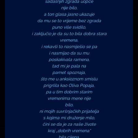
sadašnjih zgrada uopće
nije bilo,
a ton glasa jasno ukazuje
da mu se to vrijeme bez zgrada
puno više svidilo,
i zaključio je da su to bila dobra stara
vremena,
i rekavši to nasmiješio se pa
i nasmijao da su mu
poskakivala ramena,
tad mi je pala na
pamet spoznaja,
što me u anksioznom smislu
prigrlila kao Oliva Popaja,
pa u tim dobrim starim
vremenima mene nije
bilo,
ni mojih suvršnjačkih prijatelja
s kojima mi druženje milo,
čini se da je za naše živote
kraj „dobrih vremena“
bila cijena,