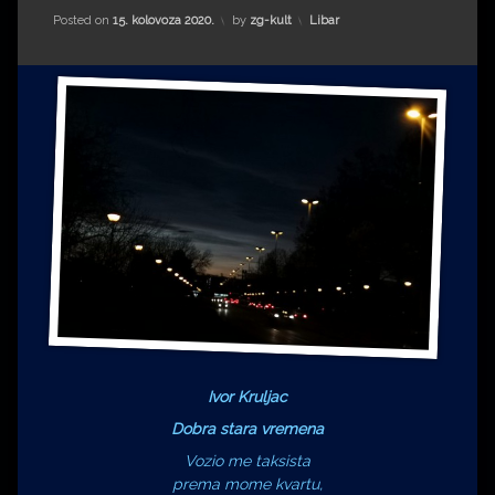
Impressum
Milenko Strižak
Kategorije:
Posted on
15. kolovoza 2020.
by
zg-kult
Libar
Drugi autori
Drugi autori
Matea Andrić
Ljiljana Lekanić-Kljaić
Željko Krznarić
Mario Lovreković
Miroslav Šantek
Ivor Kruljac
Dobra stara vremena
Vozio me taksista
prema mome kvartu,