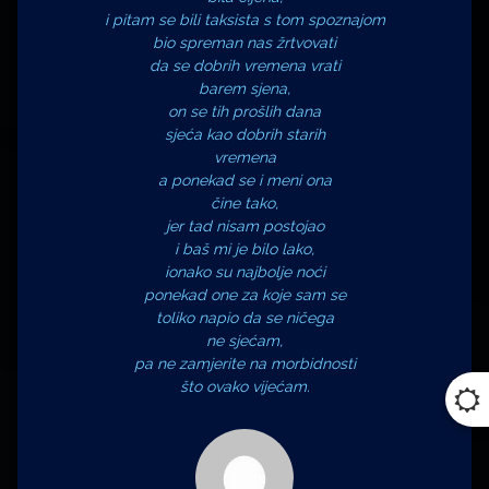
i pitam se bili taksista s tom spoznajom
bio spreman nas žrtvovati
da se dobrih vremena vrati
barem sjena,
on se tih prošlih dana
sjeća kao dobrih starih
vremena
a ponekad se i meni ona
čine tako,
jer tad nisam postojao
i baš mi je bilo lako,
ionako su najbolje noći
ponekad one za koje sam se
toliko napio da se ničega
ne sjećam,
pa ne zamjerite na morbidnosti
što ovako vijećam.