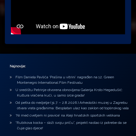
Najnovije:
Film Daniela Pavlića ‘Prašina u vitrini’ nagrađen na 12. Green
Montenegro International Film Festivalu
U središtu Petrinje otvorena obnovljena Galerija Krsto Hegedušić:
Kultura vraćena kući, u samo srce grada!
Od petka do nedjelje (31.7. – 2.8.2026.) Arheološki muzej u Zagrebu
otvara vrata građanima: Besplatan ulaz kao zaklon od toplinskog vala
‘Ni med cvetjem ni pravice’ na Aleji hrvatskih sportskih velikana
“Rubikova kocka – složi svoju priču”, projekt nastao iz potrebe da se
čuje glas djece!