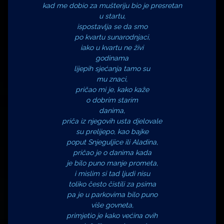
kad me dobio za mušteriju bio je presretan
u startu,
ispostavlja se da smo
po kvartu sunarodnjaci,
iako u kvartu ne živi
godinama
lijepih sjećanja tamo su
mu znaci,
pričao mi je, kako kaže
o dobrim starim
danima,
priča iz njegovih usta djelovale
su prelijepo, kao bajke
poput Snjeguljice ili Aladina,
pričao je o danima kada
je bilo puno manje prometa,
i mislim si tad ljudi nisu
toliko često čistili za psima
pa je u parkovima bilo puno
više govneta,
primjetio je kako većina ovih