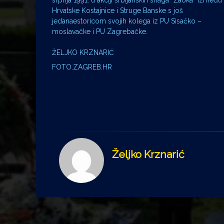
srpnja 1991. u akciji srbijanskih snaga “Žaoka” između
Hrvatske Kostajnice i Struge Banske s još
jedanaestoricom svojih kolega iz PU Sisačko –
moslavačke i PU Zagrebačke.
ŽELJKO KRZNARIĆ
FOTO.ZAGREB.HR
Željko Krznarić