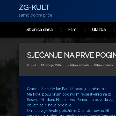
ZG-KULT
samo dobre priče
Stranica dana
Film
Glazba
Preskoči
na
sadržaj
SJEĆANJE NA PRVE POGI
Kategorije:
Posted on
27. srpnja 2020.
by
Željko Krznarić
Željko Krznarić
Gradonačelnik Milan Bandić odao je počast na
Markovu polju prvim poginulim redarstvenicima iz
Sesveta Mladenu Halapi i Ivici Periću, a u povodu 29.
obljetnice njihove pogibije.
Oni su svoje živote položili na Oltar domovine 26.