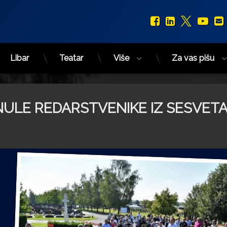
Facebook
LinkedIn
X.com
You
Libar
Teatar
Više
Za vas pišu
NULE REDARSTVENIKE IZ SESVET