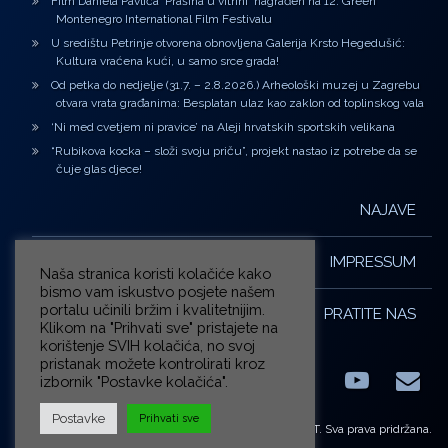
Film Daniela Pavlića ‘Prašina u vitrini’ nagrađen na 12. Green
Montenegro International Film Festivalu
U središtu Petrinje otvorena obnovljena Galerija Krsto Hegedušić:
Kultura vraćena kući, u samo srce grada!
Od petka do nedjelje (31.7. – 2.8.2026.) Arheološki muzej u Zagrebu
otvara vrata građanima: Besplatan ulaz kao zaklon od toplinskog vala
‘Ni med cvetjem ni pravice’ na Aleji hrvatskih sportskih velikana
“Rubikova kocka – složi svoju priču”, projekt nastao iz potrebe da se
čuje glas djece!
NAJAVE
IMPRESSUM
Naša stranica koristi kolačiće kako
bismo vam iskustvo posjete našem
portalu učinili bržim i kvalitetnijim.
PRATITE NAS
Klikom na "Prihvati sve" pristajete na
korištenje SVIH kolačića, no svoj
pristanak možete kontrolirati kroz
izbornik "Postavke kolačića".
Facebook
LinkedIn
YouTub
E-m
X.com
Postavke
Prihvati sve
© ZG-KULT. Sva prava pridržana.