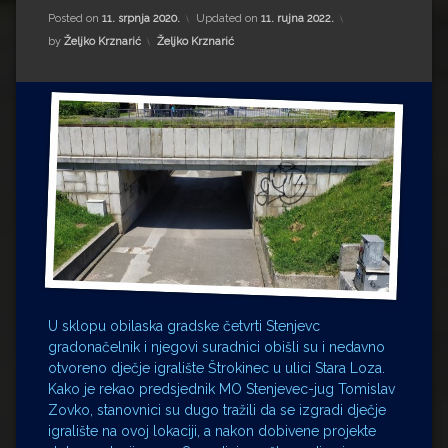
Impressum
Milenko Strižak
Posted on
11. srpnja 2020.
Updated on
11. rujna 2022.
Kategorije:
by
Željko Krznarić
Željko Krznarić
Drugi autori
Drugi autori
Matea Andrić
Ljiljana Lekanić-Kljaić
Željko Krznarić
Mario Lovreković
Miroslav Šantek
U sklopu obilaska gradske četvrti Stenjevc
gradonačelnik i njegovi suradnici obišli su i nedavno
otvoreno dječje igralište Štrokinec u ulici Stara Loza.
Kako je rekao predsjednik MO Stenjevec-jug Tomislav
Zovko, stanovnici su dugo tražili da se izgradi dječje
igralište na ovoj lokaciji, a nakon dobivene projekte