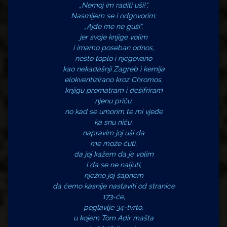
„Nemoj im raditi uši!“,
Nasmijem se i odgovorim:
„Ajde me ne guši“,
jer svoje knjige volim
i imamo poseban odnos,
nešto toplo i njegovano
kao nekadašnji Zagreb i kemija
elokventizirano kroz Chromos,
knjigu promatram i dešifriram
njenu priču,
no kad se umorim te mi vjeđe
ka snu niču,
napravim joj uši da
me može čuti,
da joj kažem da je volim
i da se ne naljuti,
nježno joj šapnem
da ćemo kasnije nastaviti od stranice
173-će,
poglavlje 34-tvrto,
u kojem Tom Adir mašta