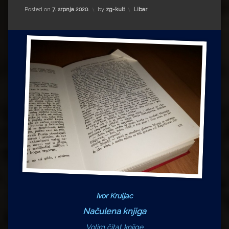
Impressum
Milenko Strižak
Kategorije:
Posted on
7. srpnja 2020.
by
zg-kult
Libar
Drugi autori
Drugi autori
Matea Andrić
Ljiljana Lekanić-Kljaić
Željko Krznarić
Mario Lovreković
Miroslav Šantek
Ivor Kruljac
Načulena knjiga
Volim čitat knjige