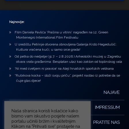
Najnovije:
Film Daniela Pavlića ‘Prašina u vitrini’ nagrađen na 12. Green
Montenegro International Film Festivalu
U središtu Petrinje otvorena obnovljena Galerija Krsto Hegedušić:
Kultura vraćena kući, u samo srce grada!
Od petka do nedjelje (31.7. – 2.8.2026.) Arheološki muzej u Zagrebu
otvara vrata građanima: Besplatan ulaz kao zaklon od toplinskog vala
‘Ni med cvetjem ni pravice’ na Aleji hrvatskih sportskih velikana
“Rubikova kocka – složi svoju priču”, projekt nastao iz potrebe da se
čuje glas djece!
NAJAVE
IMPRESSUM
Naša stranica koristi kolačiće kako
bismo vam iskustvo posjete našem
portalu učinili bržim i kvalitetnijim.
PRATITE NAS
Klikom na "Prihvati sve" pristajete na