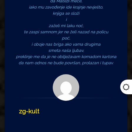
da Matildi meće,
iako mu zavođenje ide krajnje nevješto,
knjiga se složi
i
zaželi mi laku noć,
te zaspi samnom jer ne želi nazad na policu
poć,
i oboje nas briga ako vama drugima
smeta naša ljubav,
preklinje me da je ne obilježavam komadom kartona
da nam odnos ne bude površan, prolazan i tupav.
zg-kult