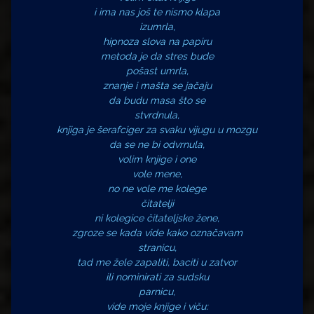
i ima nas još te nismo klapa
izumrla,
hipnoza slova na papiru
metoda je da stres bude
pošast umrla,
znanje i mašta se jačaju
da budu masa što se
stvrdnula,
knjiga je šerafciger za svaku vijugu u mozgu
da se ne bi odvrnula,
volim knjige i one
vole mene,
no ne vole me kolege
čitatelji
ni kolegice čitateljske žene,
zgroze se kada vide kako označavam
stranicu,
tad me žele zapaliti, baciti u zatvor
ili nominirati za sudsku
parnicu,
vide moje knjige i viču: