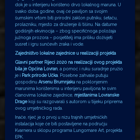
dok je u interijeru korišteno drvo lokalnog maruna. U
svako doba godine, ovaj će paviljon sa svojim
šumskim vrtom biti prirodni zaklon putniku, šetaču,
prolazniku, mjesto za druženje ili tišinu. Na datume
godišnjih ekvinocija – zbog specifičnoga položaja
južnoga prozora – posjetitelj ima priliku doživjeti
susret i igru sunčevih zraka i vode.
Zajedništvo lokalne zajednice u realizaciji projekta
Glavni partner Rijeci 2020 na realizaciji ovog projekta
bila je Općina Lovran
, a pomoć i ruku suradnje pružio
je i
Park prirode Učka
. Posebne zahvale putuju
gospodinu
Arsenu Brumnjaku
na poklonjenim
marunima korištenima u interijeru paviljona te svim
članovima lokalne zajednice,
mještanima Lovranske
Drage
koji su razgovarali s autorom u tiijeku priprema
ovog umjetničkog rada.
Inače, riječ je o prvoj u nizu trajnih umjetničkih
instalacija koje će biti postavljene na području
Kvarnera u sklopu programa Lungomare Art, projekta
EPK.