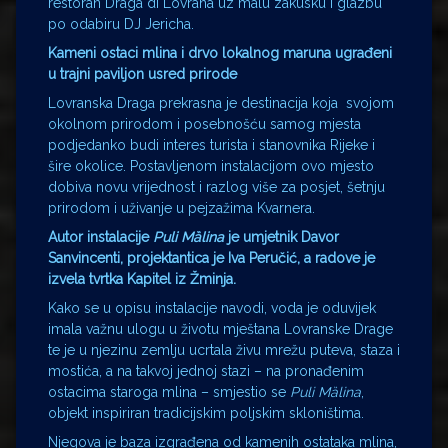
restoran Draga di Lovrana uz malu zakusku i glazbu
po odabiru DJ Jericha.
Kameni ostaci mlina i drvo lokalnog maruna ugrađeni
u trajni paviljon usred prirode
Lovranska Draga prekrasna je destinacija koja svojom
okolnom prirodom i posebnošću samog mjesta
podjedanko budi interes turista i stanovnika Rijeke i
šire okolice. Postavljenom instalacijom ovo mjesto
dobiva novu vrijednost i razlog više za posjet, šetnju
prirodom i uživanje u pejzažima Kvarnera.
Autor instalacije
Puli Mȁlina
je umjetnik Davor
Sanvincenti, projektantica je Iva Peručić, a radove je
izvela tvrtka Kapitel iz Žminja.
Kako se u opisu instalacije navodi, voda je oduvijek
imala važnu ulogu u životu mještana Lovranske Drage
te je u njezinu zemlju ucrtala živu mrežu puteva, staza i
mostića, a na takvoj jednoj stazi – na pronađenim
ostacima staroga mlina – smjestio se
Puli Mȁlina
,
objekt inspiriran tradicijskim poljskim skloništima.
Njegova je baza izgrađena od kamenih ostataka mlina,