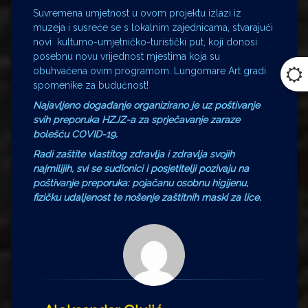
Suvremena umjetnost u ovom projektu izlazi iz
muzeja i susreće se s lokalnim zajednicama, stvarajući
novi kulturno-umjetničko-turistički put, koji donosi
posebnu novu vrijednost mjestima koja su
obuhvaćena ovim programom. Lungomare Art gradi
spomenike za budućnost!
Najavljeno događanje organizirano je uz poštivanje
svih preporuka HZJZ-a za sprječavanje zaraze
bolešću COVID-19.
Radi zaštite vlastitog zdravlja i zdravlja svojih
najmilijih, svi se sudionici i posjetitelji pozivaju na
poštivanje preporuka: pojačanu osobnu higijenu,
fizičku udaljenost te nošenje zaštitnih maski za lice.