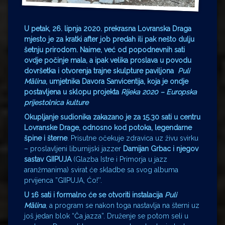
U petak, 26. lipnja 2020. prekrasna Lovranska Draga
mjesto je za kratki after job predah ili pak nešto dulju
šetnju prirodom. Naime, već od popodnevnih sati
ovdje počinje mala, a ipak velika proslava u povodu
dovršetka i otvorenja trajne skulpture paviljona
Puli
Mȁlina
, umjetnika Davora Sanvicentija, koja je ondje
postavljena u sklopu projekta
Rijeka 2020 – Europska
prijestolnica kulture
Okupljanje sudionika zakazano je za 15.30 sati u centru
Lovranske Drage, odnosno kod potoka, legendarne
špine i šterne
. Prisutne očekuje zdravica uz živu svirku
– proslavljeni liburnijski jazzer
Damijan Grbac i njegov
sastav GIIPUJA
(Glazba Istre i Primorja u jazz
aranžmanima) svirat će skladbe sa svog albuma
prvijenca ”GIIPUJA, Ćo!’’.
U 16 sati i formalno će se otvoriti instalacija
Puli
Mȁlina
, a program se nakon toga nastavlja na šterni uz
još jedan blok “Ča jazza”. Druženje se potom seli u