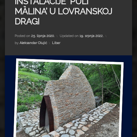
INSTALACIJE ‘PULI
Impressum
Milenko Strižak
MȀLINA’ U LOVRANSKOJ
Drugi autori
Drugi autori
DRAGI
Matea Andrić
Posted on
25. lipnja 2020.
Updated on
19. srpnja 2022.
Kategorije:
by
Aleksandar Olujić
Libar
Ljiljana Lekanić-Kljaić
Željko Krznarić
Mario Lovreković
Miroslav Šantek