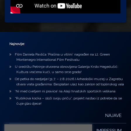
Najnovije:
Film Daniela Pavlića ‘Prašina u vitrini’ nagrađen na 12. Green
Montenegro International Film Festivalu
U središtu Petrinje otvorena obnovljena Galerija Krsto Hegedušić:
Kultura vraćena kući, u samo srce grada!
Od petka do nedjelje (31.7. – 2.8.2026.) Arheološki muzej u Zagrebu
otvara vrata građanima: Besplatan ulaz kao zaklon od toplinskog vala
‘Ni med cvetjem ni pravice’ na Aleji hrvatskih sportskih velikana
“Rubikova kocka – složi svoju priču”, projekt nastao iz potrebe da se
čuje glas djece!
NAJAVE
IMPRESSUM