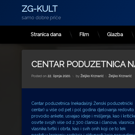
ZG-KULT
samo dobre priče
Stranica dana
Film
Glazba
Preskoči
na
sadržaj
CENTAR PODUZETNICA N
Kategorije:
Posted on
22. lipnja 2020.
by
Željko Krznarić
Željko Krznarić
Centar poduzetnica (nekadašnji Ženski poduzetnički
centar) u više od pet i pol godina djelovanja redovito 
provodio ankete, usvajao ideje i mišljenja, kao i kritičk
osvrte svojih više od 2.300 članica i članova, vlasnica 
vlasnika tvrtki i obrta, kao i svih onih koji će to tek