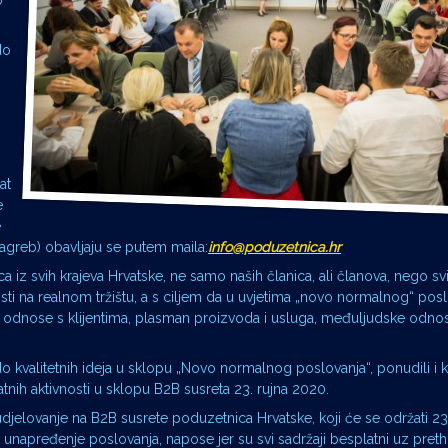
o
do
at
e
e
Zagreb) obavljaju se putem maila:
info@poduzetnica.hr
z svih krajeva Hrvatske, ne samo naših članica, ali članova, nego svi
sti na realnom tržištu, a s ciljem da u uvjetima „novo normalnog“ pos
u, odnose s klijentima, plasman proizvoda i usluga, međuljudske odnos
 do kvalitetnih ideja u sklopu „Novo normalnog poslovanja“, ponudili i k
datnih aktivnosti u sklopu B2B susreta 23. rujna 2020.
djelovanje na B2B susrete poduzetnica Hrvatske, koji će se održati 23
za unapređenje poslovanja, napose jer su svi sadržaji besplatni uz pret