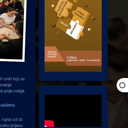
h onih koji se
lovanja
e prije svega
valitetna
. rujna od 10
hodnu prijavu