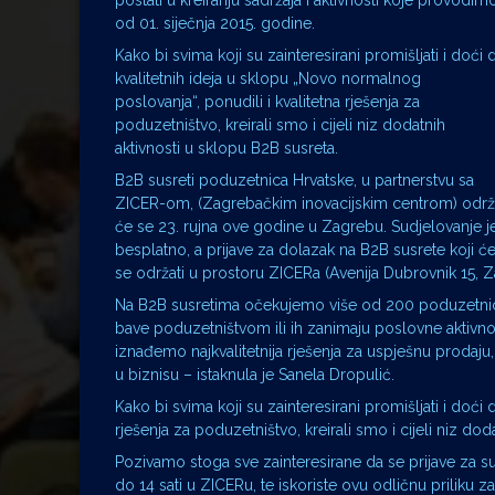
postati u kreiranju sadržaja i aktivnosti koje provodim
od 01. siječnja 2015. godine.
Kako bi svima koji su zainteresirani promišljati i doći 
kvalitetnih ideja u sklopu „Novo normalnog
poslovanja“, ponudili i kvalitetna rješenja za
poduzetništvo, kreirali smo i cijeli niz dodatnih
aktivnosti u sklopu B2B susreta.
B2B susreti poduzetnica Hrvatske, u partnerstvu sa
ZICER-om, (Zagrebačkim inovacijskim centrom) održ
će se 23. rujna ove godine u Zagrebu. Sudjelovanje j
besplatno, a prijave za dolazak na B2B susrete koji ć
se održati u prostoru ZICERa (Avenija Dubrovnik 15, 
Na B2B susretima očekujemo više od 200 poduzetnica i
bave poduzetništvom ili ih zanimaju poslovne aktivno
iznađemo najkvalitetnija rješenja za uspješnu prodaj
u biznisu – istaknula je Sanela Dropulić.
Kako bi svima koji su zainteresirani promišljati i doći
rješenja za poduzetništvo, kreirali smo i cijeli niz do
Pozivamo stoga sve zainteresirane da se prijave za su
do 14 sati u ZICERu, te iskoriste ovu odličnu priliku 