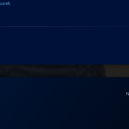
sreti.
N