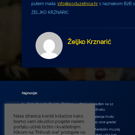
putem maila:
info@poduzetnica.hr
s naznakom B2B su
ŽELJKO KRZNARIĆ
Željko Krznarić
Najnovije:
Film Daniela Pavlića ‘Prašina u vitrini’ nagrađen na 12.
Green Montenegro International Film Festivalu
Naša stranica koristi kolačiće kako
U središtu Petrinje otvorena obnovljena Galerija Krsto
bismo vam iskustvo posjete našem
Hegedušić: Kultura vraćena kući, u samo srce grada!
portalu učinili bržim i kvalitetnijim.
Od petka do nedjelje (31.7. – 2.8.2026.) Arheološki muzej
Klikom na "Prihvati sve" pristajete na
u Zagrebu otvara vrata građanima: Besplatan ulaz kao