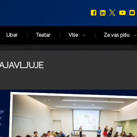
Facebook
LinkedIn
X.com
You
Libar
Teatar
Više
Za vas pišu
AJAVLJUJE
je
e
i