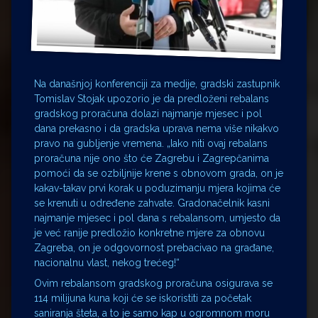
Na današnjoj konferenciji za medije, gradski zastupnik
Tomislav Stojak upozorio je da predloženi rebalans
gradskog proračuna dolazi najmanje mjesec i pol
dana prekasno i da gradska uprava nema više nikakvo
pravo na gubljenje vremena. „Iako niti ovaj rebalans
proračuna nije ono što će Zagrebu i Zagrepčanima
pomoći da se ozbiljnije krene s obnovom grada, on je
kakav-takav prvi korak u poduzimanju mjera kojima će
se krenuti u određene zahvate. Gradonačelnik kasni
najmanje mjesec i pol dana s rebalansom, umjesto da
je već ranije predložio konkretne mjere za obnovu
Zagreba, on je odgovornost prebacivao na građane,
nacionalnu vlast, nekog trećeg!“
Ovim rebalansom gradskog proračuna osigurava se
114 milijuna kuna koji će se iskoristiti za početak
saniranja šteta, a to je samo kap u ogromnom moru