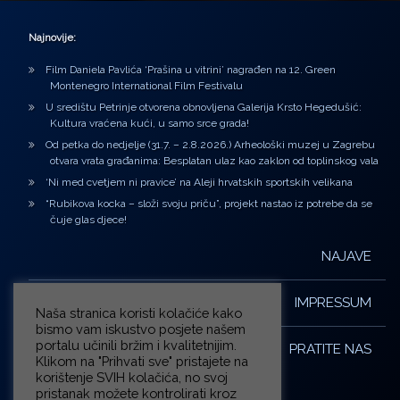
Najnovije:
Film Daniela Pavlića ‘Prašina u vitrini’ nagrađen na 12. Green
Montenegro International Film Festivalu
U središtu Petrinje otvorena obnovljena Galerija Krsto Hegedušić:
Kultura vraćena kući, u samo srce grada!
Od petka do nedjelje (31.7. – 2.8.2026.) Arheološki muzej u Zagrebu
otvara vrata građanima: Besplatan ulaz kao zaklon od toplinskog vala
‘Ni med cvetjem ni pravice’ na Aleji hrvatskih sportskih velikana
“Rubikova kocka – složi svoju priču”, projekt nastao iz potrebe da se
čuje glas djece!
NAJAVE
IMPRESSUM
Naša stranica koristi kolačiće kako
bismo vam iskustvo posjete našem
portalu učinili bržim i kvalitetnijim.
PRATITE NAS
Klikom na "Prihvati sve" pristajete na
korištenje SVIH kolačića, no svoj
pristanak možete kontrolirati kroz