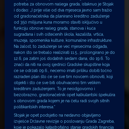
potreba za obnovom našega grada, istaknuo je Stojak
i dodao: „I prije više od dva mjeseca javno sam tražio
od gradonačelnika da planirano kreditno zaduženje
od 350 milijuna kuna moramo staviti isključivo u
funkciju obnove našeg grada, stanova i kuća
sugrađana i svih oštećenih škola, kazališta, vrtića,
muzeja, spomenika kulture, komunalne infrastrukture.
Na žalost, to zaduženje se već mjesecima odgađa,
nakon što se trebalo realizirati 11.5., prolongirano je do
12.6, pa zatim još dodatnih sedam dana, do 19.6. To
znači da niti na ovoj sjednici Gradske skupštine koja
će se održati 09.6., nećemo imati priliku dobiti točno
razrađen plan što će se sve tim novcem obnoviti, koji
objekti i što će sve biti obuhvaćeno tim velikim
kreditnim zaduženjem. To je neodgovorno i
bezobrazno, gradonačelnik opet kalkulantski špekulira
s obnovom grada kojem je na čelu radi svojih sitnih
politikantskih interesa.“
Stojak je opet podsjetio na nedavno objavljeno
izvješće Državne revizije o poslovanju Grada Zagreba,
koje je pokazalo katastrofalno stanje gradskih financija