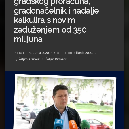
gradskog proračuna,
Impressum
Milenko Strižak
gradonačelnik i nadalje
Drugi autori
Drugi autori
kalkulira s novim
zaduženjem od 350
Matea Andrić
milijuna
Ljiljana Lekanić-Kljaić
Posted on
3. lipnja 2020.
Updated on
3. lipnja 2020.
Željko Krznarić
Kategorije:
by
Željko Krznarić
Željko Krznarić
Mario Lovreković
Miroslav Šantek