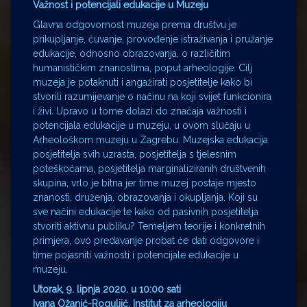
Važnost i potencijali edukacije u Muzeju
Glavna odgovornost muzeja prema društvu je
prikupljanje, čuvanje, provođenje istraživanja i pružanje
edukacije, odnosno obrazovanja, o različitim
humanističkim znanostima, poput arheologije. Cilj
muzeja je potaknuti i angažirati posjetitelje kako bi
stvorili razumijevanje o načinu na koji svijet funkcionira
i živi. Upravo u tome dolazi do značaja važnosti i
potencijala edukacije u muzeju, u ovom slučaju u
Arheološkom muzeju u Zagrebu. Muzejska edukacija
posjetitelja svih uzrasta, posjetitelja s tjelesnim
poteškoćama, posjetitelja marginaliziranih društvenih
skupina, vrlo je bitna jer time muzej postaje mjesto
znanosti, druženja, obrazovanja i okupljanja. Koji su
sve načini edukacije te kako od pasivnih posjetitelja
stvoriti aktivnu publiku? Temeljem teorije i konkretnih
primjera, ovo predavanje probat će dati odgovore i
time pojasniti važnosti i potencijale edukacije u
muzeju.
Utorak, 9. lipnja 2020. u 10:00 sati
Ivana Ožanić-Roguljić, Institut za arheologiju