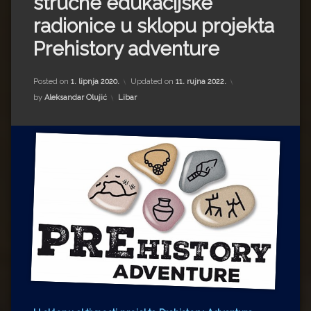
stručne edukacijske
Impressum
Milenko Strižak
radionice u sklopu projekta
Drugi autori
Drugi autori
Prehistory adventure
Matea Andrić
Posted on
1. lipnja 2020.
Updated on
11. rujna 2022.
Kategorije:
by
Aleksandar Olujić
Libar
Ljiljana Lekanić-Kljaić
Željko Krznarić
Mario Lovreković
Miroslav Šantek