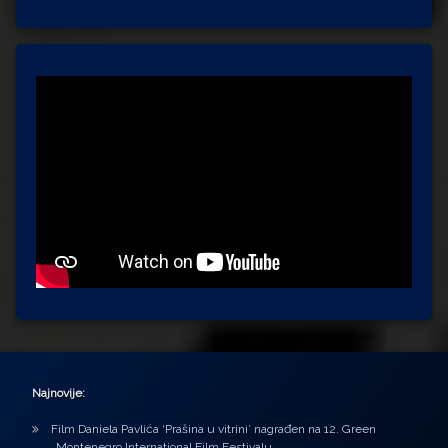
Najnovije:
Film Daniela Pavlića ‘Prašina u vitrini’ nagrađen na 12. Green
Montenegro International Film Festivalu