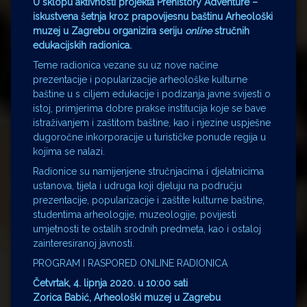
U sklopu aktivnosti projekta
Prehistory Adventure –
iskustvena šetnja kroz prapovijesnu baštinu Arheološki
muzej u Zagrebu organizira seriju
online
stručnih
edukacijskih radionica.
Teme radionica vezane su uz nove načine
prezentacije i popularizacije arheološke kulturne
baštine u s ciljem edukacije i podizanja javne svijesti o
istoj, primjerima dobre prakse institucija koje se bave
istraživanjem i zaštitom baštine, kao i njezine uspješne
dugoročne inkorporacije u turističke ponude regija u
kojima se nalazi.
Radionice su namijenjene stručnjacima i djelatnicima
ustanova, tijela i udruga koji djeluju na području
prezentacije, popularizacije i zaštite kulturne baštine,
studentima arheologije, muzeologije, povijesti
umjetnosti te ostalih srodnih predmeta, kao i ostaloj
zainteresiranoj javnosti.
PROGRAM I RASPORED ONLINE RADIONICA
Četvrtak, 4. lipnja 2020. u 10:00 sati
Zorica Babić, Arheološki muzej u Zagrebu