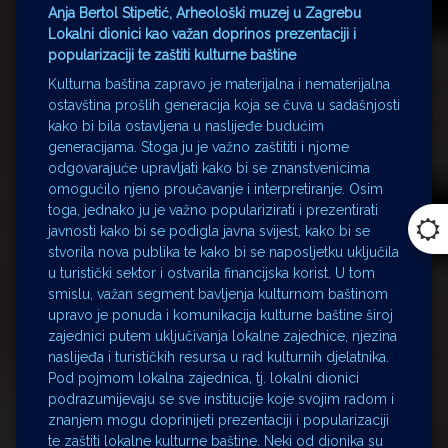
Anja Bertol Stipetić, Arheološki muzej u Zagrebu
Lokalni dionici kao važan doprinos prezentaciji i
popularizaciji te zaštiti kulturne baštine
Kulturna baština zapravo je materijalna i nematerijalna
ostavština prošlih generacija koja se čuva u sadašnjosti
kako bi bila ostavljena u naslijeđe budućim
generacijama. Stoga ju je važno zaštititi i njome
odgovarajuće upravljati kako bi se znanstvenicima
omogućilo njeno proučavanje i interpretiranje. Osim
toga, jednako ju je važno popularizirati i prezentirati
javnosti kako bi se podigla javna svijest, kako bi se
stvorila nova publika te kako bi se naposljetku uključila
u turistički sektor i ostvarila financijska korist. U tom
smislu, važan segment bavljenja kulturnom baštinom
upravo je ponuda i komunikacija kulturne baštine široj
zajednici putem uključivanja lokalne zajednice, njezina
naslijeđa i turističkih resursa u rad kulturnih djelatnika.
Pod pojmom lokalna zajednica, tj. lokalni dionici
podrazumijevaju se sve institucije koje svojim radom i
znanjem mogu doprinijeti prezentaciji i popularizaciji
te zaštiti lokalne kulturne baštine. Neki od dionika su