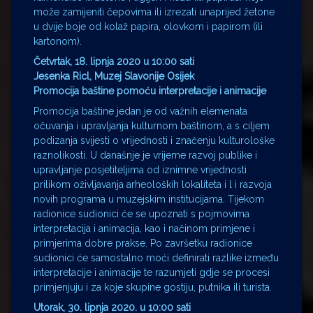
može zamijeniti čepovima ili izrezati unaprijed žetone
u dvije boje od kolaž papira, olovkom i papirom (ili
kartonom).
Četvrtak, 18. lipnja 2020 u 10:00 sati
Jesenka Ricl, Muzej Slavonije Osijek
Promocija baštine pomoću interpretacije i animacije
Promocija baštine jedan je od važnih elemenata
očuvanja i upravljanja kulturnom baštinom, a s ciljem
podizanja svijesti o vrijednosti i značenju kulturološke
raznolikosti. U današnje je vrijeme razvoj publike i
upravljanje posjetiteljima od iznimne vrijednosti
prilikom oživljavanja arheoloških lokaliteta i l i razvoja
novih programa u muzejskim institucijama. Tijekom
radionice sudionici će se upoznati s pojmovima
interpretacija i animacija, kao i načinom primjene i
primjerima dobre prakse. Po završetku radionice
sudionici će samostalno moći definirati razlike između
interpretacije i animacije te razumjeti gdje se procesi
primjenjuju i za koje skupine gostiju, putnika ili turista.
Utorak, 30. lipnja 2020. u 10:00 sati