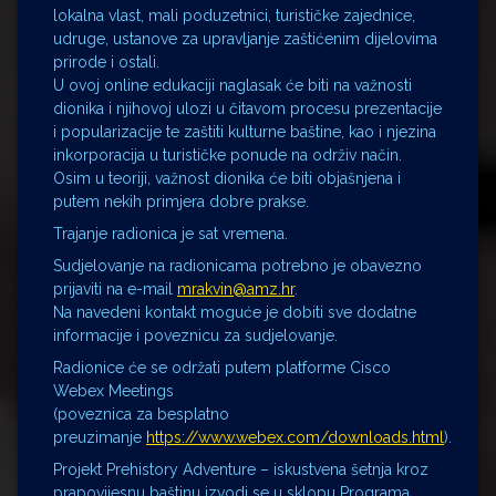
lokalna vlast, mali poduzetnici, turističke zajednice,
udruge, ustanove za upravljanje zaštićenim dijelovima
prirode i ostali.
U ovoj online edukaciji naglasak će biti na važnosti
dionika i njihovoj ulozi u čitavom procesu prezentacije
i popularizacije te zaštiti kulturne baštine, kao i njezina
inkorporacija u turističke ponude na održiv način.
Osim u teoriji, važnost dionika će biti objašnjena i
putem nekih primjera dobre prakse.
Trajanje radionica je sat vremena.
Sudjelovanje na radionicama potrebno je obavezno
prijaviti na e-mail
mrakvin@amz.hr
.
Na navedeni kontakt moguće je dobiti sve dodatne
informacije i poveznicu za sudjelovanje.
Radionice će se održati putem platforme Cisco
Webex Meetings
(poveznica za besplatno
preuzimanje
https://www.webex.com/downloads.html
).
Projekt Prehistory Adventure – iskustvena šetnja kroz
prapovijesnu baštinu izvodi se u sklopu Programa