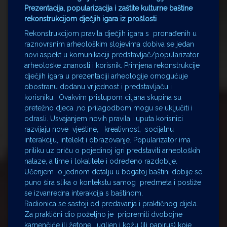
Prezentacija, popularizacija i zaštite kulturne baštine
rekonstrukcijom dječjih igara iz prošlosti
Rekonstrukcijom pravila dječjih igara s pronađenih u
raznovrsnim arheološkim slojevima dobiva se jedan
novi aspekt u komunikaciji predstavljač/popularizator
arheološke znanosti i korisnik. Primjena rekonstrukcije
dječjih igara u prezentaciji arheologije omogućuje
obostranu dodanu vrijednost i predstavljaču i
korisniku. Ovakvim pristupom ciljana skupina su
pretežno djeca ,no prilagodbom mogu se uključiti i
odrasli. Usvajanjem novih pravila i uputa korisnici
razvijaju nove vještine, kreativnost, socijalnu
interakciju, intelekt i obrazovanje. Popularizator ima
priliku uz priču o pojedinoj igri predstaviti arheoloških
nalaze, a time i lokalitete i određeno razdoblje.
Učenjem o jednom detalju u bogatoj baštini dobije se
puno šira slika o kontekstu samog predmeta i postiže
se izvanredna interakcija s baštinom.
Radionica se sastoji od predavanja i praktičnog dijela.
Za praktični dio poželjno je pripremiti dvobojne
kamenčiće ili žetone , ugljen i kožu (ili papirus) koje