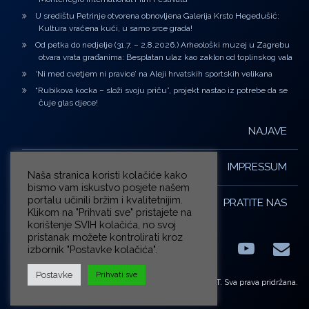
U središtu Petrinje otvorena obnovljena Galerija Krsto Hegedušić:
Kultura vraćena kući, u samo srce grada!
Od petka do nedjelje (31.7. – 2.8.2026.) Arheološki muzej u Zagrebu
otvara vrata građanima: Besplatan ulaz kao zaklon od toplinskog vala
‘Ni med cvetjem ni pravice’ na Aleji hrvatskih sportskih velikana
“Rubikova kocka – složi svoju priču”, projekt nastao iz potrebe da se
čuje glas djece!
NAJAVE
IMPRESSUM
Naša stranica koristi kolačiće kako
bismo vam iskustvo posjete našem
portalu učinili bržim i kvalitetnijim.
PRATITE NAS
Klikom na "Prihvati sve" pristajete na
korištenje SVIH kolačića, no svoj
pristanak možete kontrolirati kroz
izbornik "Postavke kolačića".
Facebook
LinkedIn
YouTub
E-m
X.com
Postavke
Prihvati sve
© ZG-KULT. Sva prava pridržana.