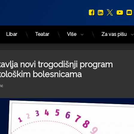
Facebook
LinkedIn
X.com
You
Libar
Teatar
Više
Za vas pišu
vlja novi trogodišnji program
kološkim bolesnicama
ić