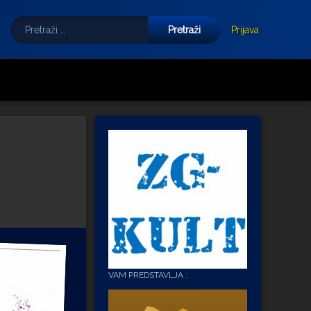
Pretraži:
Tube
E-mail
Prijava
VAM PREDSTAVLJA :