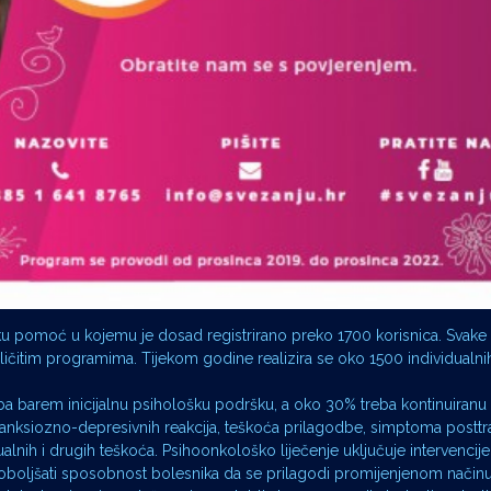
ku pomoć u kojemu je dosad registrirano preko 1700 korisnica. Svake
zličitim programima. Tijekom godine realizira se oko 1500 individualnih
reba barem inicijalnu psihološku podršku, a oko 30% treba kontinuiranu
ku anksiozno-depresivnih reakcija, teškoća prilagodbe, simptoma post
ih i drugih teškoća. Psihoonkološko liječenje uključuje intervencije či
 poboljšati sposobnost bolesnika da se prilagodi promijenjenom načinu