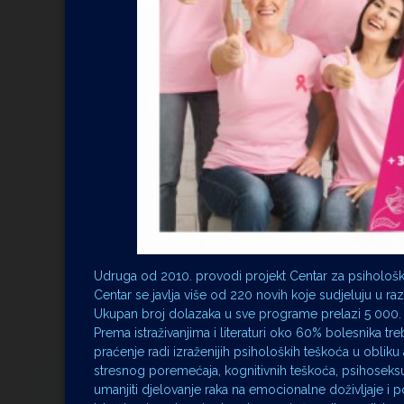
Udruga od 2010. provodi projekt Centar za psihološ
Centar se javlja više od 220 novih koje sudjeluju u ra
Ukupan broj dolazaka u sve programe prelazi 5 000.
Prema istraživanjima i literaturi oko 60% bolesnika t
praćenje radi izraženijih psiholoških teškoća u obli
stresnog poremećaja, kognitivnih teškoća, psihoseksualn
umanjiti djelovanje raka na emocionalne doživljaje i