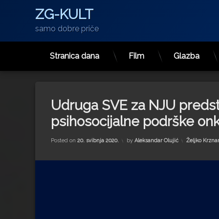
ZG-KULT
samo dobre priče
Stranica dana
Film
Glazba
Preskoči
na
sadržaj
Udruga SVE za NJU predsta
psihosocijalne podrške on
Kategorije:
Posted on
20. svibnja 2020.
by
Aleksandar Olujić
Željko Krznar