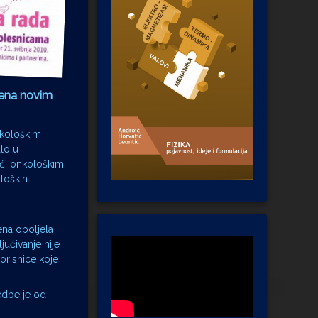
žena novim
nkološkim
alo u
oći onkološkim
oloških
na oboljela
jučivanje nije
korisnice koje
edbe je od