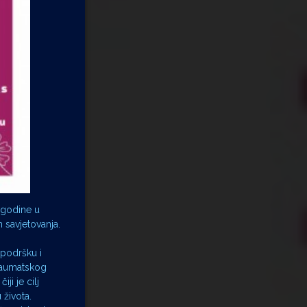
 godine u
 savjetovanja.
 podršku i
traumatskog
ji je cilj
 života.