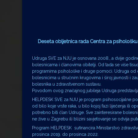
Deseta obljetnica rada Centra za psihološ
Udruga SVE za NJU je osnovana 2008., a dvije godine
bolesnicama i članovima obitelji. Od tada se više tisu
programima psihološke i druge pomoći. Udruga od os
bolesnicima u stručnim krugovima i široj javnosti i 
bolesnika u zdravstvenom sustavu.
Povodom ovog značajnog jubileja Udruga predstavlj
HELPDESK SVE za NJU je program psihosocijalne pod
od bilo koje vrste raka, u bilo kojoj fazi liječenja ili
potrebno biti član Udruge. Sve zainteresirane bolesn
ne žive u Zagrebu ili blizini savjetovanje se odvija pu
Program HELPDESK sufinancira Ministarstvo zdravstv
prosinca 2019. do prosinca 2022.