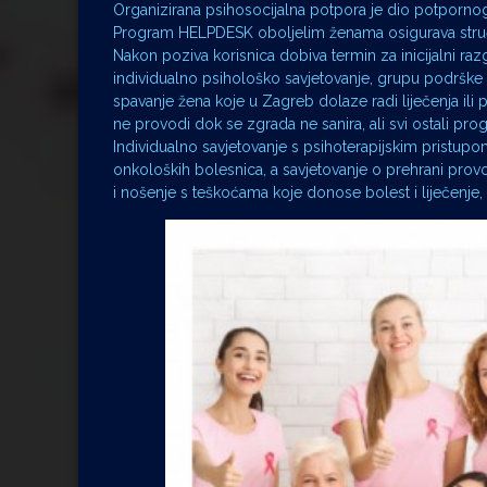
Organizirana psihosocijalna potpora je dio potpornog 
Program HELPDESK oboljelim ženama osigurava stručnu
Nakon poziva korisnica dobiva termin za inicijalni r
individualno psihološko savjetovanje, grupu podrške
spavanje žena koje u Zagreb dolaze radi liječenja ili
ne provodi dok se zgrada ne sanira, ali svi ostali pr
Individualno savjetovanje s psihoterapijskim pristup
onkoloških bolesnica, a savjetovanje o prehrani provod
i nošenje s teškoćama koje donose bolest i liječenje, 