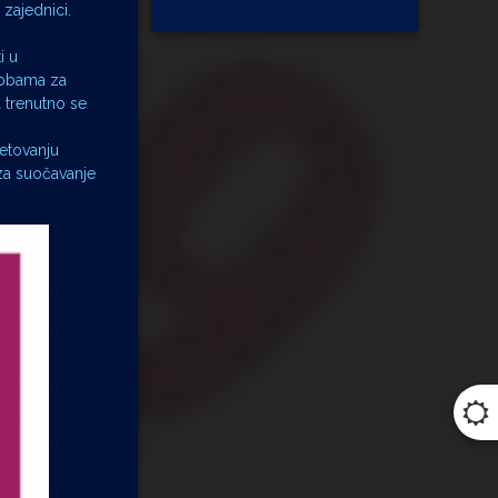
 zajednici.
i u
sobama za
a trenutno se
jetovanju
 za suočavanje