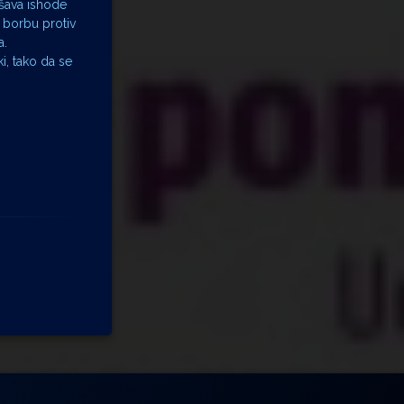
jšava ishode
a borbu protiv
a.
i, tako da se