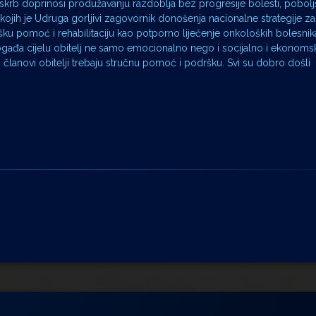
 skrb doprinosi produžavanju razdoblja bez progresije bolesti, pobol
adi kojih je Udruga gorljivi zagovornik donošenja nacionalne strategije z
šku pomoć i rehabilitaciju kao potporno liječenje onkoloških bolesnik
pogađa cijelu obitelj ne samo emocionalno nego i socijalno i ekonomsk
mi članovi obitelji trebaju stručnu pomoć i podršku. Svi su dobro došli