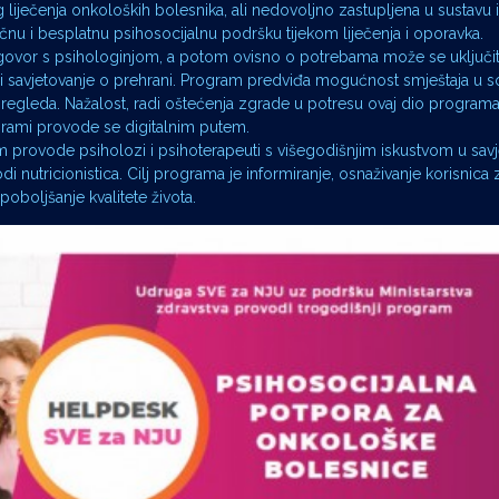
liječenja onkoloških bolesnika, ali nedovoljno zastupljena u sustavu i
 i besplatnu psihosocijalnu podršku tijekom liječenja i oporavka.
azgovor s psihologinjom, a potom ovisno o potrebama može se uključit
 i savjetovanje o prehrani. Program predviđa mogućnost smještaja u 
 pregleda. Nažalost, radi oštećenja zgrade u potresu ovaj dio program
ogrami provode se digitalnim putem.
om provode psiholozi i psihoterapeuti s višegodišnjim iskustvom u sav
i nutricionistica. Cilj programa je informiranje, osnaživanje korisnica
poboljšanje kvalitete života.