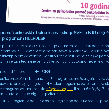
ku pomoć onkološkim bolesnicama udruge SVE za NJU obilje
programom
HELPDESK
 poslije, 21. svibnja 2010. otvorila je Centar za psihološku pomoć o
ća žena javilo u Centar barem po neki savjet, a preko 1700 je sudjelov
nivanja promiče važnost i koristi pružanje stručne psihološke pom
zauzima se za integriranje psihološke pomoći u potporno liječenje onk
a trogodišnji program HELPDESK.
rške onkološkim bolesnicama. U program se može uključiti svaka že
 oporavka iz bilo kojega mjesta u Hrvatskoj. Program je besplatan, a za ukl
ice mogu se javiti na kontakte
info@svezanju.hr
ili na 01 6418 765. Za 
tem telefona ili neke digitalne platforme.
a kroz program iz područja psihosocijalne potpore. Razdoblje prov