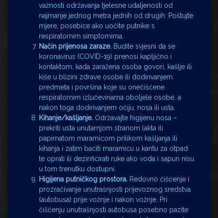
važnosti održavanja tjelesne udaljenosti od
najmanje jednog metra jednih od drugih. Poštujte
mjere, posebice ako uočite putnike s
respiratornim simptomima.
Način prijenosa zaraze.
Budite svjesni da se
koronavirus (COVID-19) prenosi kapljično i
kontaktom, kada zaražena osoba govori, kašlje ili
kiše u blizini zdrave osobe ili dodirivanjem
predmeta i površina koje su onečišćene
respiratornim izlučevinama oboljele osobe, a
nakon toga dodirivanjem očiju, nosa ili usta.
Kihanje/kašljanje.
Održavajte higijenu nosa –
prekriti usta unutarnjom stranom lakta ili
papirnatom maramicom prilikom kašljanja ili
kihanja i zatim baciti maramicu u kantu za otpad
te oprati ili dezinficirati ruke ako voda i sapun nisu
u tom trenutku dostupni.
Higijena putničkog prostora.
Redovno čišćenje i
prozračivanje unutrašnjosti prijevoznog sredstva
(autobusa) prije vožnje i nakon vožnje. Pri
čišćenju unutrašnjosti autobusa posebno pazite