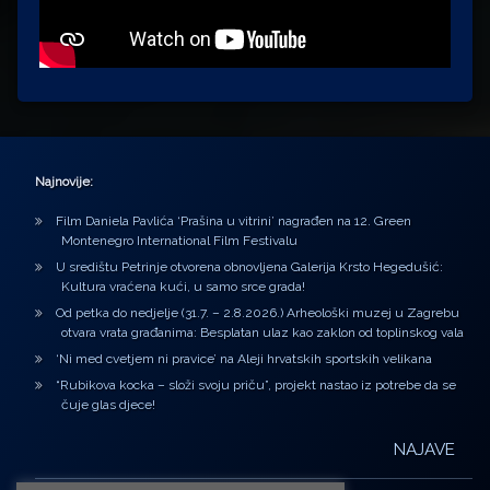
Najnovije:
Film Daniela Pavlića ‘Prašina u vitrini’ nagrađen na 12. Green
Montenegro International Film Festivalu
U središtu Petrinje otvorena obnovljena Galerija Krsto Hegedušić:
Kultura vraćena kući, u samo srce grada!
Od petka do nedjelje (31.7. – 2.8.2026.) Arheološki muzej u Zagrebu
otvara vrata građanima: Besplatan ulaz kao zaklon od toplinskog vala
‘Ni med cvetjem ni pravice’ na Aleji hrvatskih sportskih velikana
“Rubikova kocka – složi svoju priču”, projekt nastao iz potrebe da se
čuje glas djece!
NAJAVE