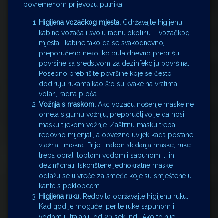
povremenom prijevozu putnika.
Higijena vozačkog mjesta.
Održavajte higijenu
kabine vozača i svoju radnu okolinu – vozačkog
mjesta i kabine tako da se svakodnevno,
preporučeno nekoliko puta dnevno prebrišu
površine sa sredstvom za dezinfekciju površina.
Posebno prebrišite površine koje se često
dodiruju rukama kao što su kvake na vratima,
volan, radna ploča.
Vožnja s maskom.
Ako vozaču nošenje maske ne
ometa sigurnu vožnju, preporučljivo je da nosi
masku tijekom vožnje. Zaštitnu masku treba
redovno mijenjati, a obvezno uvijek kada postane
vlažna i mokra. Prije i nakon skidanja maske, ruke
treba oprati toplom vodom i sapunom ili ih
dezinficirati. Iskorištene jednokratne maske
odlažu se u vreće za smeće koje su smještene u
kante s poklopcem.
Higijena ruku.
Redovito održavajte higijenu ruku.
Kad god je moguće, perite ruke sapunom i
vodom u trajanju od 20 sekundi. Ako to nije