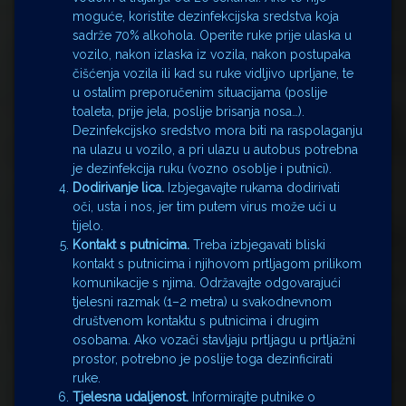
moguće, koristite dezinfekcijska sredstva koja
sadrže 70% alkohola. Operite ruke prije ulaska u
vozilo, nakon izlaska iz vozila, nakon postupaka
čišćenja vozila ili kad su ruke vidljivo uprljane, te
u ostalim preporučenim situacijama (poslije
toaleta, prije jela, poslije brisanja nosa…).
Dezinfekcijsko sredstvo mora biti na raspolaganju
na ulazu u vozilo, a pri ulazu u autobus potrebna
je dezinfekcija ruku (vozno osoblje i putnici).
Dodirivanje lica.
Izbjegavajte rukama dodirivati
oči, usta i nos, jer tim putem virus može ući u
tijelo.
Kontakt s putnicima.
Treba izbjegavati bliski
kontakt s putnicima i njihovom prtljagom prilikom
komunikacije s njima. Održavajte odgovarajući
tjelesni razmak (1–2 metra) u svakodnevnom
društvenom kontaktu s putnicima i drugim
osobama. Ako vozači stavljaju prtljagu u prtljažni
prostor, potrebno je poslije toga dezinficirati
ruke.
Tjelesna udaljenost.
Informirajte putnike o