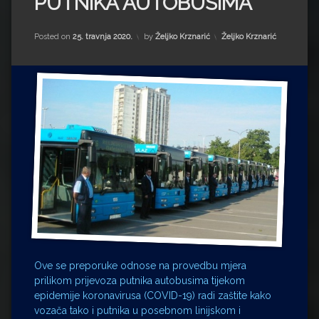
PUTNIKA AUTOBUSIMA
Impressum
Milenko Strižak
Drugi autori
Drugi autori
Kategorije:
Posted on
25. travnja 2020.
by
Željko Krznarić
Željko Krznarić
Matea Andrić
Ljiljana Lekanić-Kljaić
Željko Krznarić
Mario Lovreković
Miroslav Šantek
Ove se preporuke odnose na provedbu mjera
prilikom prijevoza putnika autobusima tijekom
epidemije koronavirusa (COVID-19) radi zaštite kako
vozača tako i putnika u posebnom linijskom i