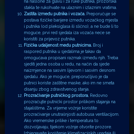
na naslone za glavu i za ruke putnika, prozorska
stakla te rukohvate na ulaznim i izlaznim vratima.
Zaštita između putnika i vozača.
Preporučuje se
postava fizičke barijere između vozačkog mjesta
i putnika (od pleksiglasa ili slično), a ne bude li to
moguće, prvi red sjedala iza vozača neće se
koristiti za prijevoz putnika.
Fizička udaljenost među putnicima.
Broj i
raspored putnika u sjedalima je takav da
omogućava propisani razmak između njih. Treba
sjediti jedna osoba u redu, na način da sjede
naizmjence na sasvim lijevom i sasvim desnom
sjedalu. Ako je moguće, preporučljivo je da
putnici koriste zaštitne maske, ako im ne smeta
disanju zbog zdravstvenog stanja.
Prozračivanje putničkog prostora.
Redovno
prozračujte putnički prostor prilikom stajanja na
stajalištima. Za vrijeme vožnje koristite
prozračivanje unutrašnjosti autobusa ventilacijom.
Ako vremenske prilike i temperatura to
dozvoljavaju, tijekom vožnje otvorite prozore.
Izbjegavajte korištenje klimatizacijskih uređaja ili