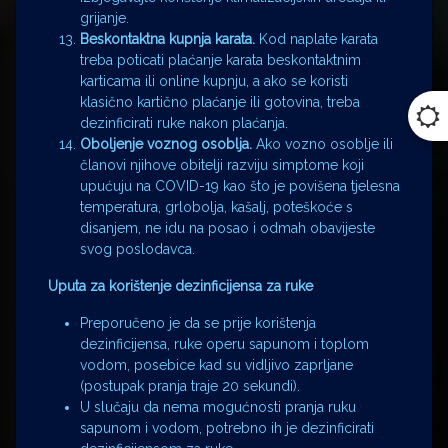
grijanje.
Beskontaktna kupnja karata.
Kod naplate karata
treba poticati plaćanje karata beskontaktnim
karticama ili online kupnju, a ako se koristi
klasično kartično plaćanje ili gotovina, treba
dezinficirati ruke nakon plaćanja.
Oboljenje voznog osoblja.
Ako vozno osoblje ili
članovi njihove obitelji razviju simptome koji
upućuju na COVID-19 kao što je povišena tjelesna
temperatura, grlobolja, kašalj, poteškoće s
disanjem, ne idu na posao i odmah obavijeste
svog poslodavca.
Uputa za korištenje dezinficijensa za ruke
Preporučeno je da se prije korištenja
dezinficijensa, ruke operu sapunom i toplom
vodom, posebice kad su vidljivo zaprljane
(postupak pranja traje 20 sekundi).
U slučaju da nema mogućnosti pranja ruku
sapunom i vodom, potrebno ih je dezinficirati