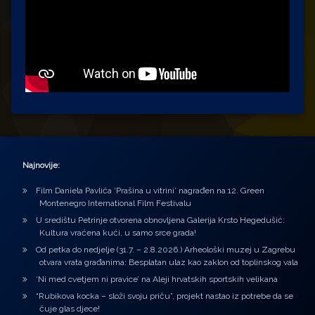
Najnovije:
Film Daniela Pavlića ‘Prašina u vitrini’ nagrađen na 12. Green
Montenegro International Film Festivalu
U središtu Petrinje otvorena obnovljena Galerija Krsto Hegedušić:
Kultura vraćena kući, u samo srce grada!
Od petka do nedjelje (31.7. – 2.8.2026.) Arheološki muzej u Zagrebu
otvara vrata građanima: Besplatan ulaz kao zaklon od toplinskog vala
‘Ni med cvetjem ni pravice’ na Aleji hrvatskih sportskih velikana
“Rubikova kocka – složi svoju priču”, projekt nastao iz potrebe da se
čuje glas djece!