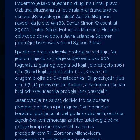
Evidentno je kako ni jedni niti drugi nisu imali pravo.
Ozbiljna istraživanja su revidirala broj žrtava tako da
osnivač „Bošnjačkog instituta“ Adil Zulfikarpašić
navodi da je bilo 59.188, Centar Simon Wiesenthal
85.000, United States Holocaust Memorial Museum
od 77.000 do 90.000, a Javna ustanova Spomen
područje Jasenovac više od 83.000 žrtava.
I podaci o broju sudionika proboja se razlikuju. Na
jednom mjestu stoji da je sudjelovalo oko 600
logoraša iz glavnog logora od kojih je preživjelo 106 i
njih 176 od kojih je preživjelo 11 iz „Kožare“, na
drugom brojka od 670 zatočenika i 89 preživjelih plus
njih 167 i 12 preživjelih sa „Kožare“, a na trećem ukupan
broj od 1075 učesnika proboja i 127 preživjelih.
Jasenovac je, na žalost, doživio i to da postane
predmet političkih igara i igrica. Ove godine je
konačno, poslije punih pet godina odvojenih, održana
zajednička komemoracija za žrtve ustaškog zločina,
gdje je kompletan državni vrh na čelu s
predsjednikom RH Zoranom Milanovićem,
premijerom Vlade Andrejom Plenkovićem i