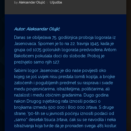
Impressum
Milenko Strižak
Kategorije:
by
Aleksandar Olujić
Uljudba
Drugi autori
Drugi autori
Matea Andrić
Autor: Aleksandar Olujić
Danas se obilježava 75. godišnjica proboja logoraša iz
Ljiljana Lekanić-Kljaić
Jasenovaca. Spomen je to na 22. travnja 1945. kada je
grupa od 1075 golorukih logoraša predvođena Antom
Bakotićem pokušala doći do slobode. Proboj je
Željko Krznarić
preživjelo samo njih 127.
Sabirni logor Jasenovac je dio naše povijesti oko
Mario Lovreković
kojeg se još uvijek nisu prestala lomiti koplja, a brojke
zatočenih i pogubljenih predmet su rasprava i svađe
Miroslav Šantek
među povjesničarima, istražiteljima, političarima, ali
nažalost i među običnim građanima. Dugo godina
nakon Drugog svjetskog rata iznosili podaci o
brojkama između 500 000 i 800 000 žrtava. S druge
strane, ’90-tih se u javnosti počinju iznositi podaci od
„samo“ desetak tisuća žrtava, čak su se navodila i neka
istraživanja koja tvrde da je pronađen svega 481 kostur.