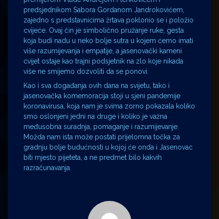
predsjednikom Sabora Gordanom Jandrokovićem,
zajedno s predstavnicima žrtava poklonio se i položio
cvijeće. Ovaj čin je simbolično pružanje ruke, gesta
koja budi nadu u neko bolje sutra u kojem ćemo imati
više razumijevanja i empatije, a jasenovački kameni
cvijet ostaje kao trajni podsjetnik na zlo koje nikada
više ne smijemo dozvoliti da se ponovi.
Kao i sva događanja ovih dana na svijetu, tako i
jasenovačka komemoracija stoji u sjeni pandemije
koronavirusa, koja nam je svima zorno pokazala koliko
smo oslonjeni jedni na druge i koliko je važna
međusobna suradnja, pomaganje i razumijevanje.
Možda nam ista može postati prijelomna točka za
gradnju bolje budućnosti u kojoj će onda i Jasenovac
biti mjesto pijeteta, a ne predmet bilo kakvih
razračunavanja.