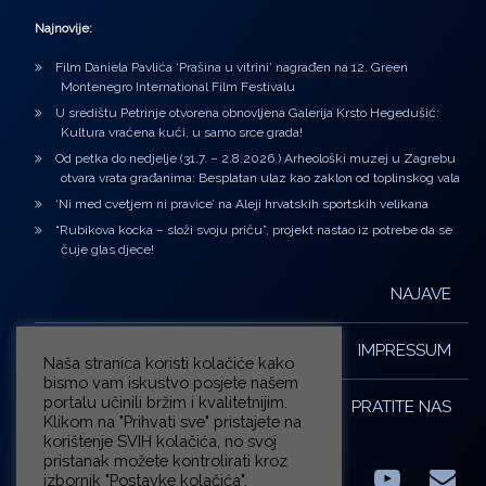
Najnovije:
Film Daniela Pavlića ‘Prašina u vitrini’ nagrađen na 12. Green
Montenegro International Film Festivalu
U središtu Petrinje otvorena obnovljena Galerija Krsto Hegedušić:
Kultura vraćena kući, u samo srce grada!
Od petka do nedjelje (31.7. – 2.8.2026.) Arheološki muzej u Zagrebu
otvara vrata građanima: Besplatan ulaz kao zaklon od toplinskog vala
‘Ni med cvetjem ni pravice’ na Aleji hrvatskih sportskih velikana
“Rubikova kocka – složi svoju priču”, projekt nastao iz potrebe da se
čuje glas djece!
NAJAVE
IMPRESSUM
Naša stranica koristi kolačiće kako
bismo vam iskustvo posjete našem
portalu učinili bržim i kvalitetnijim.
PRATITE NAS
Klikom na "Prihvati sve" pristajete na
korištenje SVIH kolačića, no svoj
pristanak možete kontrolirati kroz
izbornik "Postavke kolačića".