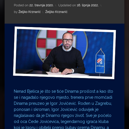
Impressum
Milenko Strižak
Posted on
22. travnja 2020.
Updated on
16. lipnja 2022.
Kategorije:
by
Željko Krznarić
Željko Krznarić
Drugi autori
Drugi autori
Matea Andrić
Ljiljana Lekanić-Kljaić
Željko Krznarić
Mario Lovreković
Miroslav Šantek
Nenad Bjelica je što se tiće Dinama prošlost a kao što
se i nagađalo njegovo mjesto, trenera prve momčadi
Dinama preuzeo je Igor Jovičević. Rođen u Zagrebu,
ponosan i skroman, Igor Jovićević oduvijek je
naglašavao da je Dinamo njegov život. Sve je počelo
od oca Čede Jovićevića
,
legendarnog igrača kluba
koji je Igoru i obitelji prenio ljubav prema Dinamu, a