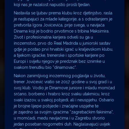
koji nas je nažalost napustio prošli tjedan.
Nastavila se ljubav prema klubu kroz djetinjstvo, rasla
je nastupajući za mlađe kategorije, a s odrastanjem je
pretvorila Igora Jovićevića, prije svega, u navijača
Dinama koji je bodrio prvotimce s tribina Maksimira.
Život i profesionalna karijera odveli su ga u
inozemstvo, prvo do Real Madrida u juniorski sastav
gdje je postao prvi hrvatski igrač u kraljevskom klubu,
a tijekom igračke, trenerske i sportske karijere po
Europi i svijetu njegov je predznak bez iznimke u
svakom trenutku bio ”dinamovac”.
Nakon zanimljivog inozemnog poglavlja u životu,
trener Jovićević vratio se 2017. godine u svoj grad i u
svoj klub. Vodio je Dinamove juniore i mladu momčad
srčano, borbeno i hrabro kroz svaku utakmicu, kroz
svaki izazov, u svakoj pobjedi, ali i neuspjehu. Ostvario
je brojne lijepe pobjede i značajne uspjehe te
je zajedno sa svojim igračima ”zagrebačkim fakinima”,
u momčadi, među navijačima i u Zagrebu stvorio
jedan poseban nogometni duh. Naglašavajući uvijek