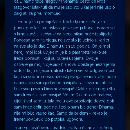
da Dinamo teče njegovim venama, često će kroz
razgovor istaknuti da mu je žao što u karijeri nije uspio
zaigrati za prvu momčad.
– Emocije su pomiješane. Roditelji mi znače jako
puno, gubitak tate ostavio je velikoga traga, moram se
s time suočiti, sjećanje na njega nikad neće izblijediti.
Ponosan sam na njega, na sve što je učinio u karijeri i
na sve što je dao Dinamu u tih 10 godina. On je moj
heroj, moj idol, uvijek mi je bio parametar kako se
treba ponašati i koji su putevi uspjeha. Ovo je
ostvarenje mojih dječačkih snova, doista je neizmjerna
radost koju osjećam, ali isto tako i velika odgovornost
koju sa sobom nosi dužnost prvoga trenera. U mladim
danima bio sam jedan od navijača sa sjeverne tribine.
Prije svega sam Dinamov navijač. Dakle, prije nego što
sam trener, ja sam navijač. Volim Dinamo od malena,
cijeli život sam tu, tata me u ove prostorije doveo dok
sam imao četiri godine. I želio sam biti trener Dinama,
nije mi bilo važno kad. Samo da budem – rekao je
trener Jovićević po potpisu ugovora.
Treneru Jovićeviću suradnici će kao članovi stručnog