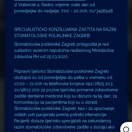
1) Vrabečak 4: Radno vrijeme: svaki dan od
ponedjeljka do nedjelje, 7.00 – 20.00h, 01/3456948
SPECIJALISTIČKO KONZILIJARNA ZAŠTITA NA RAZINI
STOMATOLOŠKE POLIKLINIKE ZAGREB.
Stomatološka poliklinika Zagreb prilagodila je rad
sukladno važećim naputcima nadležnog Ministarstva
zdravstva RH od 25.03.2020.
Pripravni liječnici Stomatološke poliklinike Zagreb
dostupni su od ponedjeljka do petka u vremenu od
07.00 – 21.00h na telefonske brojeve 091/2825 203,
01/4803 200 za pozive liječnika primarne zdravstvene
zaštite dentalne medicine koji su dežurni na taj dan, za
komunikaciju sa pacijentima koji su u obradi
Stomatološke poliklinike Zagreb, kao i za upućivanje
ostalih svih pacijenata prema potrebi intervencije.
Pacijenti dolaze liječniku specijalisti na sekundarnoj
razini stomatološke zdravstvene zaštite u slučaju ako