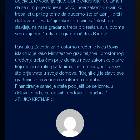
objekata, te vođenje cjelokupne evidencije. Čekamo i
da se čim prije donese i usvoji novi zakonski okvir, koji
treba ići u prilog tome da budemo što efikasniji, brži i
djelotvorniji! Sadašnji zakonski okviri nažalost teret
stavljaju na naše građane, treba biti realan, ali u ovome
smo zajedno!”, rekao je gradonačelnik Bandić.
Ravnatelj Zavoda za prostorno uređenje Ivica Rovis
istaknuo je kako Ministarstvo graditeljstva i prostornog
uređenja treba čim prije donijeti nove zakonske okvire
koji će ići na ruku građanima, te im omogućiti da se
što prije vrate u svoje domove. ”Krajnji cilj je staviti sve
građevine s crvenom oznakom u uporabu.
Financiranje sanacije štete podijelit će se između
države, grada, Europskih fondova te građana.”
ŽELJKO KRZNARIĆ