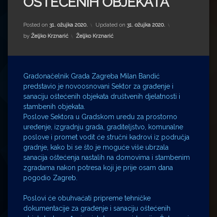
OŠTEĆENIH OBJEKATA
Impressum
Milenko Strižak
Drugi autori
Drugi autori
Posted on
31. ožujka 2020.
Updated on
31. ožujka 2020.
Kategorije:
by
Željko Krznarić
Željko Krznarić
Matea Andrić
Ljiljana Lekanić-Kljaić
Gradonačelnik Grada Zagreba Milan Bandić
predstavio je novoosnovani Sektor za građenje i
Željko Krznarić
sanaciju oštećenih objekata društvenih djelatnosti i
stambenih objekata.
Poslove Sektora u Gradskom uredu za prostorno
Mario Lovreković
uređenje, izgradnju grada, graditeljstvo, komunalne
poslove i promet vodit će stručni kadrovi iz područja
Miroslav Šantek
gradnje, kako bi se što je moguće više ubrzala
sanacija oštećenja nastalih na domovima i stambenim
zgradama nakon potresa koji je prije osam dana
pogodio Zagreb.
Poslovi će obuhvaćati pripreme tehničke
dokumentacije za građenje i sanaciju oštećenih