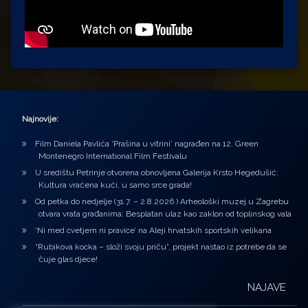
Najnovije:
Film Daniela Pavlića ‘Prašina u vitrini’ nagrađen na 12. Green
Montenegro International Film Festivalu
U središtu Petrinje otvorena obnovljena Galerija Krsto Hegedušić:
Kultura vraćena kući, u samo srce grada!
Od petka do nedjelje (31.7. – 2.8.2026.) Arheološki muzej u Zagrebu
otvara vrata građanima: Besplatan ulaz kao zaklon od toplinskog vala
‘Ni med cvetjem ni pravice’ na Aleji hrvatskih sportskih velikana
“Rubikova kocka – složi svoju priču”, projekt nastao iz potrebe da se
čuje glas djece!
NAJAVE