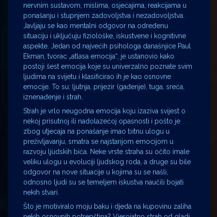
nervnim sustavom, mislima, osjećajima, reakcijama u
ponašanju i stupnjem zadovoljstva i nezadovoljstva.
Javljaju se kao mentalni odgovor na određenu
situaciju i uključuju fiziološke, iskustvene i kognitivne
aspekte. Jedan od najvećih psihologa današnjice Paul
Ekman, tvorac „atlasa emocija“, je ustanovio kako
postoji šest emocija koje su univerzalno poznate svim
ljudima na svijetu i klasificirao ih je kao osnovne
emocije. To su: ljutnja, prijezir (gađenje), tuga, sreća,
iznenađenje i strah.
Strah je vrlo neugodna emocija koju izaziva svijest o
nekoj prisutnoj ili nadolazećoj opasnosti i pošto je
zbog utjecaja na ponašanje imao bitnu ulogu u
preživljavanju, smatra se najstarijom emocijom u
razvoju ljudskih bića. Neke vrste straha su očito imale
veliku ulogu u evoluciji ljudskog roda, a druge su bile
odgovor na nove situacije u kojima su se našli,
odnosno ljudi su se temeljem iskustva naučili bojati
nekih stvari.
Što je motiviralo moju baku i djeda na kupovinu zaliha
nekih osnovnih potrepština? Vjerojatno strah od gladi,