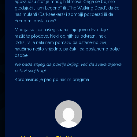
apokalipsu štof je mnogih filmova. Čega se bojimo
gledajući „I am Legend“ ili „The Walking Dead“, da će
nas mutanti (Darkseekers) i zombiji požderati ili da
ćemo mi postati oni?
Mnoga su lica našeg straha i njegovo drvo daje
različite plodove. Neki od njih su odvratni, neki
izdržljivi, a neki nam pomažu da ostanemo živi,
naučimo nešto vrijedno, pa čak i da postanemo bolje
osobe.
Ne pada snijeg da pokrije brijeg, već da svaka zvjerka
ostavi svoj trag!
Koronavirus je pao po našim bregima.