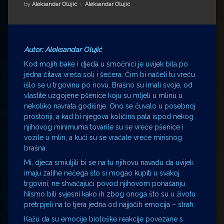
Impressum
Milenko Strižak
Kategorije:
by
Aleksandar Olujić
Aleksandar Olujić
Drugi autori
Drugi autori
Matea Andrić
Autor: Aleksandar Olujić
Kod mojih bake i djeda u smočnici je uvijek bila po
Ljiljana Lekanić-Kljaić
jedna čitava vreća soli i šećera. Čim bi načeli tu vreću
išlo se u trgovinu po novu. Brašno su imali svoje, od
vlastite uzgojene pšenice koju su mljeli u mlinu u
Željko Krznarić
nekoliko navrata godišnje. Ono se čuvalo u posebnoj
prostoriji, a kad bi njegova količina pala ispod nekog
Mario Lovreković
njihovog minimuma tovarile su se vreće pšenice i
vozile u mlin, a kući su se vraćale vreće mirisnog
Miroslav Šantek
brašna.
Mi, djeca smiuljili bi se na tu njihovu navadu da uvijek
imaju zalihe nečega što si mogao kupiti u svakoj
trgovini, ne shvaćajući povod njihovom ponašanju.
Nismo bili svjesni kako ih zbog onoga što su u životu
pretrpjeli na to tjera jedna od najjačih emocija – strah.
Kažu da su emocije biološke reakcije povezane s