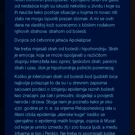
od nestašica kojih su iskusili nekoliko u životu i koje su
ih naučile kako postoje situacije u kojima ni novac niti
zlato ne mogu ispuniti prazan stomak. A mi se ovih
dana na vlastitoj koži susrećemo s bliskim rođakom
njihovih strahova: strahom od bolesti.
Dvojica od četvorice jahača Apokalipse.
Ne treba miješati strah od bolesti i hipohondriju. Strah
je emocija, koja se može ispoljavati u različitom
stupnju intenziteta kao oprez, tjeskobni strah, panični
strah i užas, dok je hipohondrija psihički poremećaj.
Koliko je intenzivan strah od bolesti kod ljudskih bića
najbolje pokazuje to da su i u drevnim zapisima
sačuvani podaci o izbijanju epidemija raznih bolesti
kao značajni, pa čak i presudni, događaji u povijesti
naroda i država. Stoga nam je poznato kako je oko
430. godine pr. n. e. za vrijeme Peloponeskog rata u
Ateni izbila epidemija „atenske kuge“ (radilo se
vjerojatno o epidemiji malih boginja, ospica ili tifusa)
od koje je umrlo između 75 i 100 tisuća ljudi, a među
žrtvama je bio i Periklo. Ne treba ni spominjati kolike