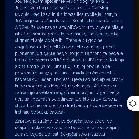
Još se sjećam epidemije velikih boginja 1972. u
Jugoslaviji i toga kako su nas cijepili u školskoj
učionici, kao i zabrinutih izraza lica roditelja i starijih.
Još bolje se sjećam kada je ’80-tih izbila panika zbog
AIDS-a. Za sve nas zaraza AIDS-om u to vrijeme bila je
isto što i smrtna presuda. Neznanje, zablude, panika,
stigmatiziranje oboljelih… Trebale su godine
osvještavanja da bi AIDS i oboljele od njega počeli
promatrati drugačije nego Božjom kaznom za pedere.
Prema podacima WHO od infekcije HIV-om je do kraja
2018. umrlo 32 milijuna ljudi, a broj oboljelih se
procjenjuje na 37,9 milijuna. I mada je učinjen veliki
napredak u liječenju bolesti, lijeka kao ni cjepiva protiv
kuge modernog doba još uvijek nema. Ali, oboljeli
zahvaljujući velikom angažmanu brojnih organizacija,
udruga i poznatih pojedinaca kao što su zvijezde iz
show businessa, sporta i društvenog života se više ne
tretiraju poput gubavaca.
Zapravo je strašno koliko čovječanstvo strepi od
izbijanja neke nove zarazne bolesti. Strah od izbijanja
zaraze koja će zbrisati čovječanstvo i izazvati