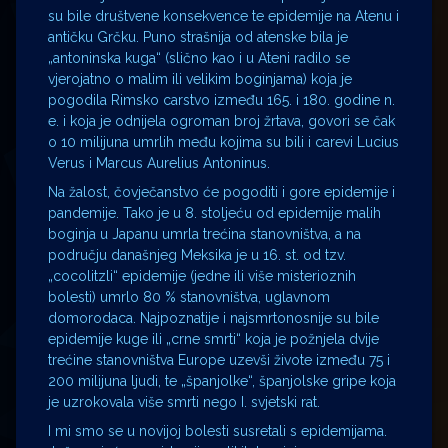
su bile društvene konsekvence te epidemije na Atenu i
antičku Grčku. Puno strašnija od atenske bila je
„antoninska kuga“ (slično kao i u Ateni radilo se
vjerojatno o malim ili velikim boginjama) koja je
pogodila Rimsko carstvo između 165. i 180. godine n.
e. i koja je odnijela ogroman broj žrtava, govori se čak
o 10 milijuna umrlih među kojima su bili i carevi Lucius
Verus i Marcus Aurelius Antoninus.
Na žalost, čovječanstvo će pogoditi i gore epidemije i
pandemije. Tako je u 8. stoljeću od epidemije malih
boginja u Japanu umrla trećina stanovništva, a na
području današnjeg Meksika je u 16. st. od tzv.
„cocolitzli“ epidemije (jedne ili više misterioznih
bolesti) umrlo 80 % stanovništva, uglavnom
domorodaca. Najpoznatije i najsmrtonosnije su bile
epidemije kuge ili „crne smrti“ koja je požnjela dvije
trećine stanovništva Europe uzevši živote između 75 i
200 milijuna ljudi, te „španjolke“, španjolske gripe koja
je uzrokovala više smrti nego I. svjetski rat.
I mi smo se u novijoj bolesti susretali s epidemijama.