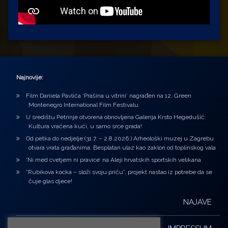
Najnovije:
Film Daniela Pavlića ‘Prašina u vitrini’ nagrađen na 12. Green
Montenegro International Film Festivalu
U središtu Petrinje otvorena obnovljena Galerija Krsto Hegedušić:
Kultura vraćena kući, u samo srce grada!
Od petka do nedjelje (31.7. – 2.8.2026.) Arheološki muzej u Zagrebu
otvara vrata građanima: Besplatan ulaz kao zaklon od toplinskog vala
‘Ni med cvetjem ni pravice’ na Aleji hrvatskih sportskih velikana
“Rubikova kocka – složi svoju priču”, projekt nastao iz potrebe da se
čuje glas djece!
NAJAVE