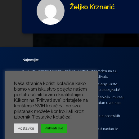
Željko Krznarić
Najnovije:
Film Daniela Pavlića ‘Prašina u vitrini’ nagrađen na 12.
Green Montenegro International Film Festivalu
Naša stranica koristi kolačiće kako
U središtu Petrinje otvorena obnovljena Galerija Krsto
bismo vam iskustvo posjete našem
Hegedušić: Kultura vraćena kući, u samo srce grada!
portalu učinili bržim i kvalitetnijim.
Od petka do nedjelje (31.7. – 2.8.2026.) Arheološki muzej
Klikom na "Prihvati sve" pristajete na
u Zagrebu otvara vrata građanima: Besplatan ulaz kao
korištenje SVIH kolačića, no svoj
zaklon od toplinskog vala
pristanak možete kontrolirati kroz
‘Ni med cvetjem ni pravice’ na Aleji hrvatskih sportskih
izbornik "Postavke kolačića".
velikana
Postavke
Prihvati sve
“Rubikova kocka – složi svoju priču”, projekt nastao iz
potrebe da se čuje glas djece!