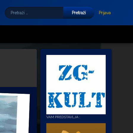
Pretraži:
Tube
E-mail
Prijava
VAM PREDSTAVLJA :