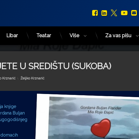
Facebook
LinkedIn
X.com
You
Libar
Teatar
Više
Za vas pišu
ETE U SREDIŠTU (SUKOBA)
Kategorije:
o Krznarić
Željko Krznarić
a knjige
ordana Buljan
 dugogodišnjeg
ra domaćih