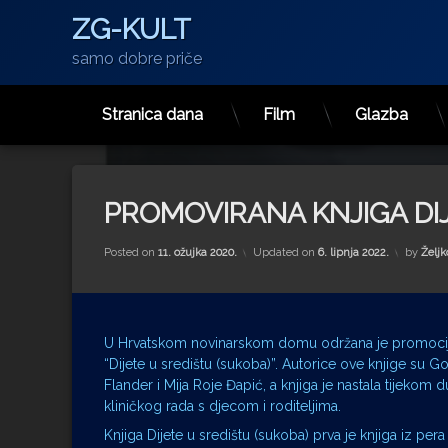
ZG-KULT
samo dobre priče
Stranica dana
Film
Glazba
Preskoči
na
sadržaj
PROMOVIRANA KNJIGA DIJ
Posted on
11. ožujka 2020.
Updated on
6. lipnja 2022.
by
Željk
U Hrvatskom novinarskom domu održana je promocij
“Dijete u središtu (sukoba)”. Autorice ove knjige su G
Flander i Mija Roje Đapić, a knjiga je nastala tijekom
kliničkog rada s djecom i roditeljima.
Knjiga Dijete u središtu (sukoba) prva je knjiga iz pe