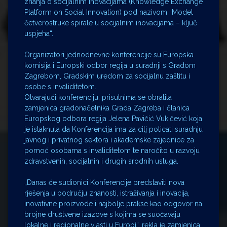
znanja o socijalnim inovacijama (Knowledge Exchange
Platform on Social Innovation) pod nazivom „Model
četverostruke spirale u socijalnim inovacijama – ključ
uspjeha“.
Organizatori jednodnevne konferencije su Europska
komisija i Europski odbor regija u suradnji s Gradom
Zagrebom, Gradskim uredom za socijalnu zaštitu i
osobe s invaliditetom.
Otvarajući konferenciju, prisutnima se obratila
zamjenica gradonačelnika Grada Zagreba i članica
Europskog odbora regija Jelena Pavičić Vukičević koja
je istaknula da Konferencija ima za cilj poticati suradnju
javnog i privatnog sektora i akademske zajednice za
pomoć osobama s invaliditetom te naročito u razvoju
zdravstvenih, socijalnih i drugih srodnih usluga.
„Danas će sudionici Konferencije predstaviti nova
rješenja u području znanosti, istraživanja i inovacija,
inovativne proizvode i najbolje prakse kao odgovor na
brojne društvene izazove s kojima se suočavaju
lokalne i regionalne vlasti u Europi“, rekla je zamjenica