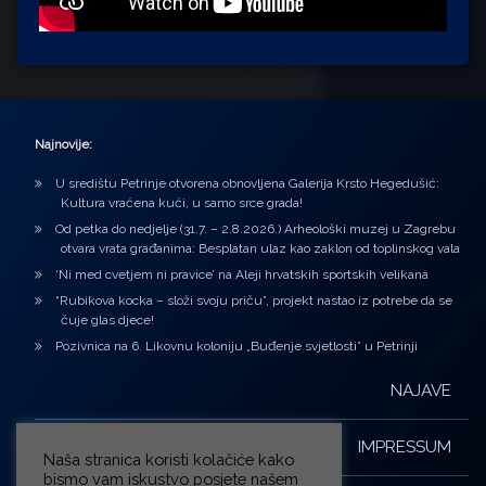
Najnovije:
U središtu Petrinje otvorena obnovljena Galerija Krsto Hegedušić:
Kultura vraćena kući, u samo srce grada!
Od petka do nedjelje (31.7. – 2.8.2026.) Arheološki muzej u Zagrebu
otvara vrata građanima: Besplatan ulaz kao zaklon od toplinskog vala
‘Ni med cvetjem ni pravice’ na Aleji hrvatskih sportskih velikana
“Rubikova kocka – složi svoju priču”, projekt nastao iz potrebe da se
čuje glas djece!
Pozivnica na 6. Likovnu koloniju „Buđenje svjetlosti” u Petrinji
NAJAVE
IMPRESSUM
Naša stranica koristi kolačiće kako
bismo vam iskustvo posjete našem