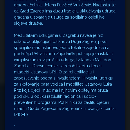
gradonačelnika Jelena Pavičićč Vukičević. Naglasila je
da Grad Zagreb ima dugu tradiciju uključivanja udruga
građana u stvaranje usluga za socijalno osjetljive
slojeve društva.
Među takvim udrugama u Zagrebu navela je niz
ustanova uključujući Ustanovu Duga Zagreb, prvu
specijaliziranu ustanovu jedne lokalne zajednice na
području RH, Zakladu Zajednički put koja je nastala iz
inicijative umirovljeničkih udruga, Ustanovu Mali dom
Zagreb – Dnevni centar za rehabilitaciju djece i
mladeži, Ustanovu URIHO za rehabilitaciju i
zapošljavanje osoba s invaliditetom, Hrvatsku udrugu
za školovanje pasa vodiča i mobilitet, Ustanovu Luka
Ritz koja djeci, mladima i njihovim obiteljima pruža
podršku u obliku različitih radionica i socio-
preventivnih programa, Polikliniku za zaštitu djece i
mladih Grada Zagreba te Zagrebački inovacijski centar
(ZICER).
“