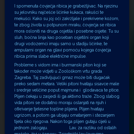
I spomenuta čovječja ribica je grabežljivac. Na njezinu
su jelovniku najčešće ličinke kukaca, rakušci te
mekušci. Kako su joj oči zakržljale i prekrivene kožom,
te zbog života u potpunom mraku, čovječja se ribica
mora osloniti na druga osjetila i posebne osjete. Tu su
sluh, bočna linija kao poseban osjetilni organ koji
drugi vodozemci imaju samo u stadiju ličinke, te
ampularni organ na glavi pomoću kojega čovječja
ribica prima slabe električne impulse.
Probleme s vidom ima i burmanski piton koji se
također može vidjeti u Zoološkom vrtu grada
Zagreba. Taj zadivljujući gmaz može biti dugačak
preko sedam metara. Veliki pitoni hvataju sisavce male
i srednje veličine poput majmuna i glodavaca te ptice.
Plijen čekaju u zasjedi ili ga aktivno traže. Zbog slabog
vida pitoni se dodatno moraju oslanjati na njuh i
otkrivanje tjelesne topline plijena. Plijen hvataju
ugrizom, a potom ga ubijaju omatanjem i stezanjem
tijela oko njegova. Nakon toga plijen gutaju cijeli u
jednom zalogaju. Lav, za razliku od ostalih