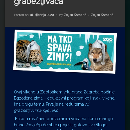
grabežljivaca
Impressum
Milenko Strižak
Drugi autori
Drugi autori
Kategorije:
Posted on
16. siječnja 2020.
by
Željko Krznarić
Željko Krznarić
Matea Andrić
Ljiljana Lekanić-Kljaić
Željko Krznarić
Mario Lovreković
Miroslav Šantek
Ovaj vikend u Zoološkom vrtu grada Zagreba počinje
Egzotična zima – edukativni program koji svaki vikend
ima drugu temu. Prva je na redu tema
Ni
grabežljivcima nije lako
Kako u mračnim podzemnim vodama nema mnogo
hrane, čovječja će ribica pojesti gotovo sve što joj