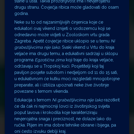
stane u usta. Takva proždrljivost ima i nevjerojatnu
drugu stranu. Čovječja ribica može gladovati do osam
godina.
Neke su to od najzanimljivijih činjenica koje će
edukatori ovaj vikend iznijeti o vodozemcu koji se
odnedavno može vidjeti u Zoološkom vrtu grada
Zagreba. Apetit čovječje ribice uklopio se u temu
Ni
grabežljivcima nije lako
. Svaki vikend u Vrtu do kraja
veljače ima drugu temu, a edukativni sadržaji u sklopu
programa
Egzotična zima
koji traje do kraja veljače,
održavaju se u Tropskoj kući. Posjetitelji koji taj
paviljon posjete subotom i nedjeljom od 11 do 15 sati,
u edukativnom će kutku moći razgledati mnogobrojne
preparate, ali i izbliza upoznati neke žive životinje
povezane s temom vikenda.
Edukacija s temom
Ni grabežljivcima nije lako
razotkrit
će da čak ni najmoćniji lovci iz životinjskog svijeta
poput lavova i krokodila koje karakteriziraju
nevjerojatna snaga i preciznost, ne dolaze lako do
ručka. Plijen im ima dobre tehnike obrane i bijega, pa
oni često izvuku deblji kraj.