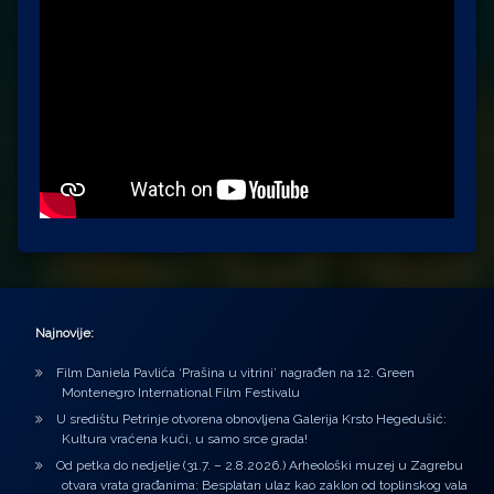
Najnovije:
Film Daniela Pavlića ‘Prašina u vitrini’ nagrađen na 12. Green
Montenegro International Film Festivalu
U središtu Petrinje otvorena obnovljena Galerija Krsto Hegedušić:
Kultura vraćena kući, u samo srce grada!
Od petka do nedjelje (31.7. – 2.8.2026.) Arheološki muzej u Zagrebu
otvara vrata građanima: Besplatan ulaz kao zaklon od toplinskog vala