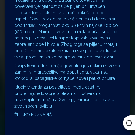
mačaka, živi u čoporu. Zajednički lov lavovima
povećava vjerojatnost da će plijen biti uhvaćen.
Usprkos tome tek im svaki treći pokušaj donosi
uspjeh. Glavni razlog za to je činjenica da lavovi nisu
dobri trkači. Mogu trčati oko 60 km/h najviše 200 do
300 metara. Naime, lavovi imaju mala pluća i srce, pa
ne mogu izdržati velik napor koje zahtijeva lov na
zebre, antilope i bivole. Zbog toga se plijenu moraju
približiti na tridesetak metara, ali sve pada u vodu ako
vjetar promijeni smjer pa njihov miris odnese lovini.
Ovaj vikend edukatori će govoriti o još nekim izuzetno
zanimljivim grabežljivcima poput tigra, vuka, risa,
krokodila, papagajske kornjače, sove i pauka ptičara.
Idućih vikenda za posjetitelje, među ostalim,
pripremaju edukacije o pticama, močvarama,
nevjerojatnim moćima životinja, mimikriji te ljubavi u
životinjskom svijetu.
ŽELJKO KRZNARIĆ