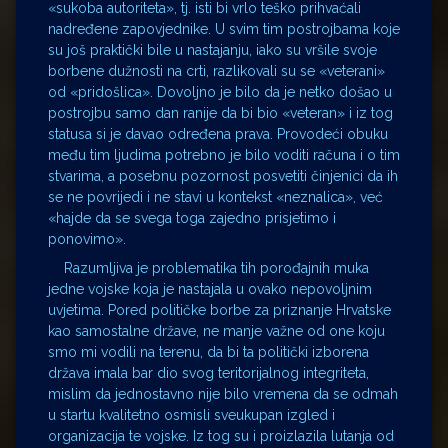
«sukoba autoriteta», tj. isti bi vrlo teško prihvaćali
nadređene zapovjednike. U svim tim postrojbama koje
su još praktički bile u nastajanju, iako su vršile svoje
borbene dužnosti na crti, razlikovali su se «veterani»
od «pridošlica». Dovoljno je bilo da je netko došao u
postrojbu samo dan ranije da bi bio «veteran» i iz tog
statusa si je davao određena prava. Provodeći obuku
među tim ljudima potrebno je bilo voditi računa i o tim
stvarima, a posebnu pozornost posvetiti činjenici da ih
se ne povrijedi i ne stavi u kontekst «neznalica», već
«hajde da se svega toga zajedno prisjetimo i
ponovimo».
Razumljiva je problematika tih porođajnih muka
jedne vojske koja je nastajala u ovako nepovoljnim
uvjetima. Pored političke borbe za priznanje Hrvatske
kao samostalne države, ne manje važne od one koju
smo mi vodili na terenu, da bi ta politički izborena
država imala bar dio svog teritorijalnog integriteta,
mislim da jednostavno nije bilo vremena da se odmah
u startu kvalitetno osmisli sveukupan izgled i
organizacija te vojske. Iz tog su i proizlazila lutanja od