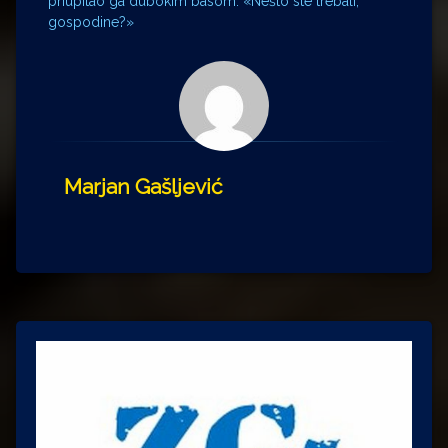
priupitao ga dubokim basom: «Nešto ste trebali,
gospodine?»
Marjan Gašljević