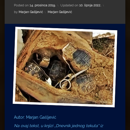
Impressum
Milenko Strižak
Posted on
14. prosinca 2019.
Updated on
10. lipnja 2022.
Kategorije:
by
Marjan Gašljević
Marjan Gašljević
Drugi autori
Drugi autori
Matea Andrić
Ljiljana Lekanić-Kljaić
Željko Krznarić
Mario Lovreković
Miroslav Šantek
Autor: Marjan Gašljević
Na ovaj tekst, u knjizi „Dnevnik jednog tekuta“ iz