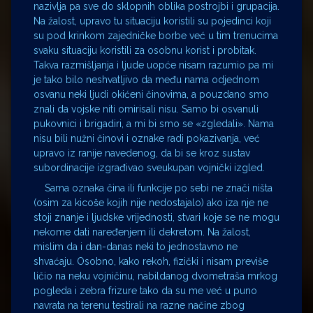
nazivlja pa sve do sklopnih oblika postrojbi i grupacija.
Na žalost, upravo tu situaciju koristili su pojedinci koji
su pod krinkom zajedničke borbe već u tim trenucima
svaku situaciju koristili za osobnu korist i probitak.
Takva razmišljanja i ljude uopće nisam razumio pa mi
je tako bilo neshvatljivo da među nama odjednom
osvanu neki ljudi okićeni činovima, a pouzdano smo
znali da vojske niti omirisali nisu. Samo bi osvanuli
pukovnici i brigadiri, a mi bi smo se «zgledali». Nama
nisu bili nužni činovi i oznake radi pokazivanja, već
upravo iz ranije navedenog, da bi se kroz sustav
subordinacije izgrađivao sveukupan vojnički izgled.
Sama oznaka čina ili funkcije po sebi ne znači ništa
(osim za kicoše kojih nije nedostajalo) ako iza nje ne
stoji znanje i ljudske vrijednosti, stvari koje se ne mogu
nekome dati naređenjem ili dekretom. Na žalost,
mislim da i dan-danas neki to jednostavno ne
shvaćaju. Osobno, kako rekoh, fizički i nisam previše
ličio na neku vojničinu, nabildanog dvometraša mrkog
pogleda i zebra frizure tako da su me već u puno
navrata na terenu testirali na razne načine zbog