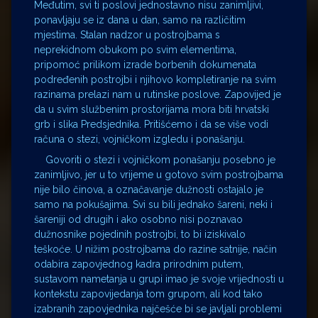
Međutim, svi ti poslovi jednostavno nisu zanimljivi,
ponavljaju se iz dana u dan, samo na različitim
mjestima. Stalan nadzor u postrojbama s
neprekidnom obukom po svim elementima,
pripomoć prilikom izrade borbenih dokumenata
podređenih postrojbi i njihovo kompletiranje na svim
razinama prelazi nam u rutinske poslove. Zapovijed je
da u svim službenim prostorijama mora biti hrvatski
grb i slika Predsjednika. Pritišćemo i da se više vodi
računa o stezi, vojničkom izgledu i ponašanju.
Govoriti o stezi i vojničkom ponašanju posebno je
zanimljivo, jer u to vrijeme u gotovo svim postrojbama
nije bilo činova, a označavanje dužnosti ostajalo je
samo na pokušajima. Svi su bili jednako šareni, neki i
šareniji od drugih i ako osobno nisi poznavao
dužnosnike pojedinih postrojbi, to bi iziskivalo
teškoće. U nižim postrojbama do razine satnije, način
odabira zapovjednog kadra prirodnim putem,
sustavom nametanja u grupi imao je svoje vrijednosti u
kontekstu zapovijedanja tom grupom, ali kod tako
izabranih zapovjednika najčešće bi se javljali problemi