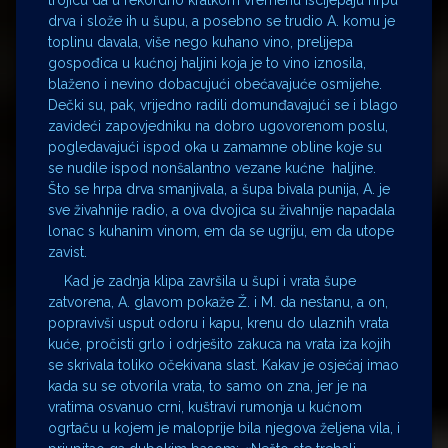
trojicu da u rekordno kratkom vremenu iscijepaju hrpu
drva i slože ih u šupu, a posebno se trudio A. komu je
toplinu davala, više nego kuhano vino, prelijepa
gospođica u kućnoj haljini koja je to vino iznosila,
blaženo i nevino dobacujući obećavajuće osmijehe.
Dečki su, pak, vrijedno radili domunđavajući se i blago
zavideći zapovjedniku na dobro ugovorenom poslu,
pogledavajući ispod oka u zamamne obline koje su
se nudile ispod nonšalantno vezane kućne haljine.
Što se hrpa drva smanjivala, a šupa bivala punija, A. je
sve živahnije radio, a ova dvojica su živahnije napadala
lonac s kuhanim vinom, em da se ugriju, em da utope
zavist.
Kad je zadnja klipa završila u šupi i vrata šupe
zatvorena, A. glavom pokaže Ž. i M. da nestanu, a on,
popravivši usput odoru i kapu, krenu do ulaznih vrata
kuće, pročisti grlo i odrješito zakuca na vrata iza kojih
se skrivala toliko očekivana slast. Kakav je osjećaj imao
kada su se otvorila vrata, to samo on zna, jer je na
vratima osvanuo crni, kuštravi rumonja u kućnom
ogrtaču u kojem je maloprije bila njegova željena vila, i