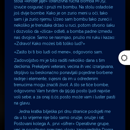
stola «kinder jaje» (ofanzivna ručna bomba M-75),
izvuče osigurač i pruži mi bombu. Na stolu ostadoše
još dvije bombe. Kako je on zurio meni u oči, tako
sam i ja zurio njemu. Uzeo sam bombu tako zureći i
nekoliko je trenutaka držao u ruci, potom otvorio šaku
i dozvolio da «žlica» odleti, a bomba padne između
nas dvojice. Samo se nasmijao, pružio mi ruku i kazao:
«Zdravo! Kako možeš biti toliko lud?»
«Zašto bi ti bio luđi od mene», odgovorio sam.
Zadovoljstvo mi je bilo raditi nekoliko dana s tim
dečkima. Prekaljeni veterani, većina ih već izranjavana,
strpljivo su beskonačno ponavljali pojedine borbene
radnje i elemente, svjesni da im u određenim
trenucima mogu značiti život. A što se tiče bombe,
odgovorno Vam tvrdim da 99,99 posto ljudi najviše
voli sebe, a za onaj 0,01 posto može vam i luster pasti
na glavu.
Jedna kratka bilješka pri dnu stranice podsjeti me
da u to vrijeme nije bilo samo oružje, oružje i rat.
Poštovani kolega A., prvi «šifrer» Operativne grupe,
već je poodavno preuzeo ulogu zapovjednika Doma