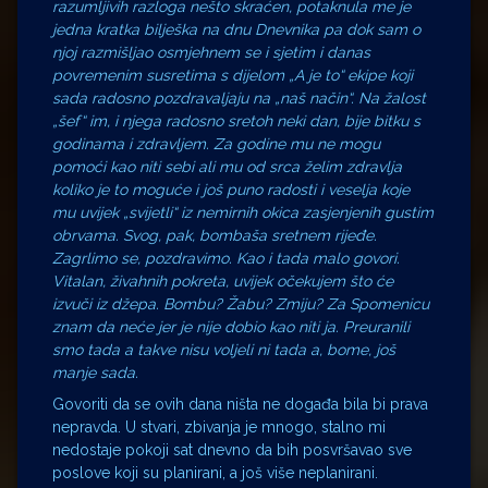
razumljivih razloga nešto skraćen, potaknula me je
jedna kratka bilješka na dnu Dnevnika pa dok sam o
njoj razmišljao osmjehnem se i sjetim i danas
povremenim susretima s dijelom „A je to“ ekipe koji
sada radosno pozdravaljaju na „naš način“. Na žalost
„šef“ im, i njega radosno sretoh neki dan, bije bitku s
godinama i zdravljem. Za godine mu ne mogu
pomoći kao niti sebi ali mu od srca želim zdravlja
koliko je to moguće i još puno radosti i veselja koje
mu uvijek „svijetli“ iz nemirnih okica zasjenjenih gustim
obrvama. Svog, pak, bombaša sretnem rijeđe.
Zagrlimo se, pozdravimo. Kao i tada malo govori.
Vitalan, živahnih pokreta, uvijek očekujem što će
izvuči iz džepa. Bombu? Žabu? Zmiju? Za Spomenicu
znam da neće jer je nije dobio kao niti ja. Preuranili
smo tada a takve nisu voljeli ni tada a, bome, još
manje sada.
Govoriti da se ovih dana ništa ne događa bila bi prava
nepravda. U stvari, zbivanja je mnogo, stalno mi
nedostaje pokoji sat dnevno da bih posvršavao sve
poslove koji su planirani, a još više neplanirani.