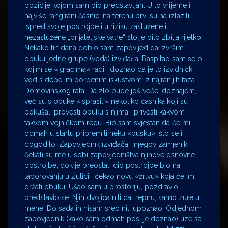
pozicije kojom sam bio predstavljan. U to vrijeme i
najviše rangirani časnici na terenu prvi su na izlazili
ispred svoje postrojbe i u riziku zaslužene ili
nezaslužene „prijateljske vatre“ što je bilo zbilja rijetko.
Nekako tih dana dobio sam zapovijed da izvršim
obuku jedne grupe (voda) izviđača. Raspitao sam se o
kojim se «igračima» radi i doznao da je to izvidnički
vod s debelim borbenim iskustvom iz najranijih faza
Domovinskog rata. Da zlo bude još veće, doznajem,
već su s obuke «isprašili» nekoliko časnika koji su
pokušali provesti obuku s njima i privesti kakvom –
takvom vojničkom redu. Bio sam svjestan da će mi
odmah u startu pripremiti neku «pušku», što se i
dogodilo. Zapovjednik izviđača i njegov zamjenik
čekali su me u sobi zapovjedništva njihove osnovne
postrojbe, dok je preostali dio postrojbe bio na
taborovanju u Žutici i čekao novu «žrtvu» koja će im
držati obuku. Ušao sam u prostoriju, pozdravio i
predstavio se. Njih dvojica niti da trepnu, samo zure u
mene. Do sada ih nisam sreo niti upoznao. Odjednom
zapovjednik (kako sam odmah poslije doznao) uze sa