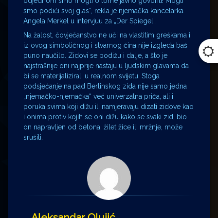
odjednom smo mogli o tome javno govoriti! Mogli
smo podići svoj glas“, rekla je njemačka kancelarka
Angela Merkel u intervjuu za „Der Spiegel“.
Na žalost, čovječanstvo ne uči na vlastitim greškama i
iz ovog simboličnog i stvarnog čina nije izgleda baš
puno naučilo. Zidovi se podižu i dalje, a što je
najstrašnije oni najprije nastaju u ljudskim glavama da
bi se materijalizirali u realnom svijetu. Stoga
podsjećanje na pad Berlinskog zida nije samo jedna
„njemačko-njemačka“ već univerzalna priča, ali i
poruka svima koji dižu ili namjeravaju dizati zidove kao
i onima protiv kojih se oni dižu kako se svaki zid, bio
on napravljen od betona, žilet žice ili mržnje, može
srušiti.
Aleksandar Olujić