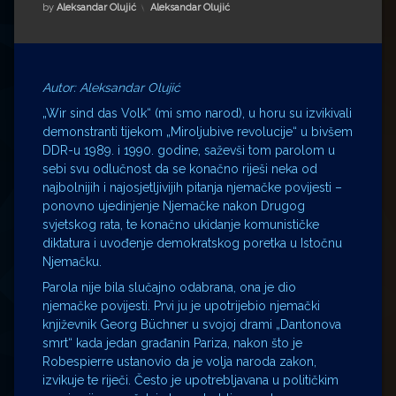
Impressum
Milenko Strižak
Kategorije:
by
Aleksandar Olujić
Aleksandar Olujić
Drugi autori
Drugi autori
Matea Andrić
Autor: Aleksandar Olujić
„Wir sind das Volk“ (mi smo narod), u horu su izvikivali
Ljiljana Lekanić-Kljaić
demonstranti tijekom „Miroljubive revolucije“ u bivšem
DDR-u 1989. i 1990. godine, saževši tom parolom u
sebi svu odlučnost da se konačno riješi neka od
Željko Krznarić
najbolnijih i najosjetljivijih pitanja njemačke povijesti –
ponovno ujedinjenje Njemačke nakon Drugog
Mario Lovreković
svjetskog rata, te konačno ukidanje komunističke
diktatura i uvođenje demokratskog poretka u Istočnu
Miroslav Šantek
Njemačku.
Parola nije bila slučajno odabrana, ona je dio
njemačke povijesti. Prvi ju je upotrijebio njemački
književnik Georg Büchner u svojoj drami „Dantonova
smrt“ kada jedan građanin Pariza, nakon što je
Robespierre ustanovio da je volja naroda zakon,
izvikuje te riječi. Često je upotrebljavana u političkim