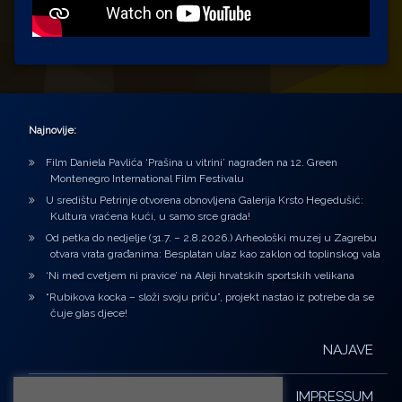
Najnovije:
Film Daniela Pavlića ‘Prašina u vitrini’ nagrađen na 12. Green
Montenegro International Film Festivalu
U središtu Petrinje otvorena obnovljena Galerija Krsto Hegedušić:
Kultura vraćena kući, u samo srce grada!
Od petka do nedjelje (31.7. – 2.8.2026.) Arheološki muzej u Zagrebu
otvara vrata građanima: Besplatan ulaz kao zaklon od toplinskog vala
‘Ni med cvetjem ni pravice’ na Aleji hrvatskih sportskih velikana
“Rubikova kocka – složi svoju priču”, projekt nastao iz potrebe da se
čuje glas djece!
NAJAVE
IMPRESSUM