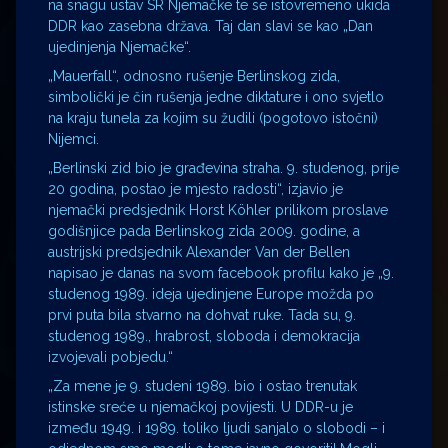
na snagu ustav SR Njemačke te se istovremeno ukida
DDR kao zasebna država. Taj dan slavi se kao „Dan
ujedinjenja Njemačke“.
„Mauerfall“, odnosno rušenje Berlinskog zida,
simbolički je čin rušenja jedne diktature i ono svjetlo
na kraju tunela za kojim su žudili (pogotovo istočni)
Nijemci.
„Berlinski zid bio je građevina straha. 9. studenog, prije
20 godina, postao je mjesto radosti“, izjavio je
njemački predsjednik Horst Köhler prilikom proslave
godišnjice pada Berlinskog zida 2009. godine, a
austrijski predsjednik Alexander Van der Bellen
napisao je danas na svom facebook profilu kako je „9.
studenog 1989. ideja ujedinjene Europe možda po
prvi puta bila stvarno na dohvat ruke. Tada su, 9.
studenog 1989., hrabrost, sloboda i demokracija
izvojevali pobjedu.“
„Za mene je 9. studeni 1989. bio i ostao trenutak
istinske sreće u njemačkoj povijesti. U DDR-u je
između 1949. i 1989. toliko ljudi sanjalo o slobodi – i