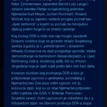
Peter Zimmermann, kabaretist Bernd-Lutz Lange i
oblasni sekretari Partije socijalističkog jedinstva
Njemačke Kurt Meyer, Jochen Pommert i Roland
Wötzel, koji su zajedno sastavili proglas poznat kao
„Apel šestorice“ u kojem su pozvali na miroljubivi
dijalog putem koga bi se iznašlo rješenje.
Kraj bivšeg DDR-a ništa više nije moglo zaustaviti.
Državno vodstvo koje se grčevito držalo Sovjetskog
saveza izgubilo je s „perestrojkom“ i dolaskom
Mihaela Gorbačova na vlast posljednje uporište. Velike
demonstracije na berlinskom Alexanderplatzu 4. i pad
Berlinskog zida 9. studenog 1989. bili su vrhunci
događanja koje je cijeli svijet pratio tako reći bez daha.
Konačan službeni kraj postojanja DDR-a bilo je
potpisivanje ugovora u ujedinjenju, poznatijeg u
Njemačkoj kao Dva-plus-četiri-ugovor, od 31.
kolovoza 1990. koji su uz obje Njemačke potpisale i
četiri svjetske sile (USA, V. Britanija, Francuska i
Sovjetski savez). Ovim ugovorom je određeno da s 3.
listopadom 1990. na čitavom području DDR-a stupa