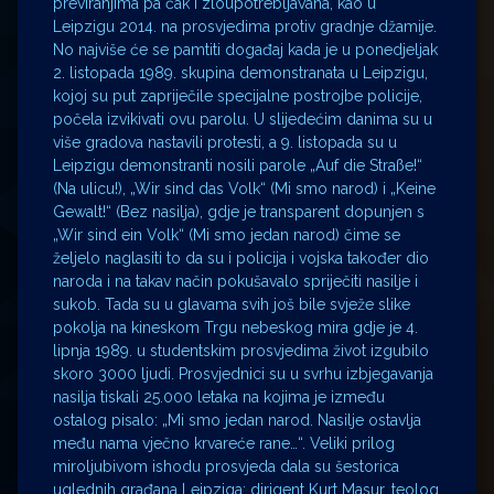
previranjima pa čak i zloupotrebljavana, kao u
Leipzigu 2014. na prosvjedima protiv gradnje džamije.
No najviše će se pamtiti događaj kada je u ponedjeljak
2. listopada 1989. skupina demonstranata u Leipzigu,
kojoj su put zapriječile specijalne postrojbe policije,
počela izvikivati ovu parolu. U slijedećim danima su u
više gradova nastavili protesti, a 9. listopada su u
Leipzigu demonstranti nosili parole „Auf die Straße!“
(Na ulicu!), „Wir sind das Volk“ (Mi smo narod) i „Keine
Gewalt!“ (Bez nasilja), gdje je transparent dopunjen s
„Wir sind ein Volk“ (Mi smo jedan narod) čime se
željelo naglasiti to da su i policija i vojska također dio
naroda i na takav način pokušavalo spriječiti nasilje i
sukob. Tada su u glavama svih još bile svježe slike
pokolja na kineskom Trgu nebeskog mira gdje je 4.
lipnja 1989. u studentskim prosvjedima život izgubilo
skoro 3000 ljudi. Prosvjednici su u svrhu izbjegavanja
nasilja tiskali 25.000 letaka na kojima je između
ostalog pisalo: „Mi smo jedan narod. Nasilje ostavlja
među nama vječno krvareće rane…“. Veliki prilog
miroljubivom ishodu prosvjeda dala su šestorica
uglednih građana Leipziga: dirigent Kurt Masur, teolog