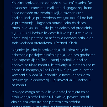
Količina proizvedene domaće sirove nafte varira. Od
devedesetih naovamo imali smo dugogodišnji trend
pada domaće proizvodnje koji je završen 2014.
godine (kada je proizvedeno cca 500.000 t) i od tada
je proizvodnja u laganom porastu tako da danas
iznosi oko 700.000 t što je još daleko od predratnih
1.500.000 t. Hrvatska iz vlastitih izvora pokriva oko 20
posto svojih potreba za naftom, a domaća nafta je do
sada većinom prerađivana u Rafineriji Sisak.
Činjenica je kako je proizvodnja, ali i istraživanje te
održavanje postojećih naftnih polja, kod nas godinama
bilo zapostavljano. Tek u zadnjih nekoliko godina
ponovo se ulaže napor u istraživanje, a interes su osim
domaćih kompanija (Ine i Crodux-a) pokazale i strane
kompanije. Vlada RH odobrila je nove koncesije za
istraživanje i eksploataciju ugljikovodika i u Jadranu i
na kopnu.
Iz svega ovoga očito je kako postoji namjera da se
proizvodnja nafte i plina u Hrvatskoj poveća, što bi,
ako se zna kako ukupna potražnja za naftnim