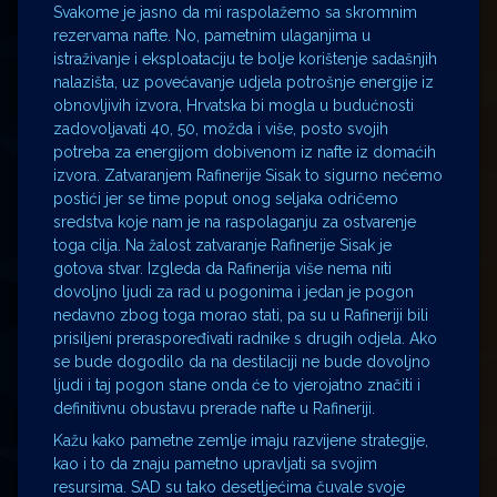
Svakome je jasno da mi raspolažemo sa skromnim
rezervama nafte. No, pametnim ulaganjima u
istraživanje i eksploataciju te bolje korištenje sadašnjih
nalazišta, uz povećavanje udjela potrošnje energije iz
obnovljivih izvora, Hrvatska bi mogla u budućnosti
zadovoljavati 40, 50, možda i više, posto svojih
potreba za energijom dobivenom iz nafte iz domaćih
izvora. Zatvaranjem Rafinerije Sisak to sigurno nećemo
postići jer se time poput onog seljaka odričemo
sredstva koje nam je na raspolaganju za ostvarenje
toga cilja. Na žalost zatvaranje Rafinerije Sisak je
gotova stvar. Izgleda da Rafinerija više nema niti
dovoljno ljudi za rad u pogonima i jedan je pogon
nedavno zbog toga morao stati, pa su u Rafineriji bili
prisiljeni preraspoređivati radnike s drugih odjela. Ako
se bude dogodilo da na destilaciji ne bude dovoljno
ljudi i taj pogon stane onda će to vjerojatno značiti i
definitivnu obustavu prerade nafte u Rafineriji.
Kažu kako pametne zemlje imaju razvijene strategije,
kao i to da znaju pametno upravljati sa svojim
resursima. SAD su tako desetljećima čuvale svoje