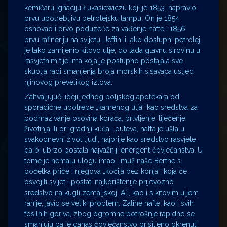
kemičaru Ignaciju Łukasiewiczu koji je 1853. napravio
prvu upotrebljivu petrolejsku lampu. On je 1854.
osnovao i prvo poduzeće za vađenje nafte i 1856.
prvu rafineriju na svijetu. Jeftini i lako dostupni petrolej
je tako zamijenio kitovo ulje, do tada glavnu sirovinu u
rasvjetnim tijelima koja je postupno postajala sve
skuplja radi smanjenja broja morskih sisavaca usljed
njihovog prevelikog izlova.
Zahvaljujući ideji jednog poljskog apotekara od
sporadične upotrebe „kamenog ulja“ kao sredstva za
podmazivanje osovina korača, brtvljenje, liječenje
životinja ili pri gradnji kuća i puteva, nafta je ušla u
svakodnevni život ljudi, najprije kao sredstvo rasvjete
da bi ubrzo postala najvažniji energent čovječanstva. U
tome je nemalu ulogu imao i muž naše Berthe s
početka priče i njegova „kočija bez konja“, koja će
osvojiti svijet i postati najkorištenije prijevozno
sredstvo na kugli zemaljskoj. Ali, kao i s kitovim uljem
ranije, javio se veliki problem. Zalihe nafte, kao i svih
fosilnih goriva, zbog ogromne potrošnje rapidno se
smanjuju pa je danas čovječanstvo prisiljeno okrenuti