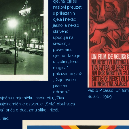
cjelina, čiji su
naslovi preuzeti
s prikazanih
djela i nekad
jasno, a nekad
skriveno,
upućuje na
središnju
poveznicu
cjeline. Tako je
u cjelini „Terra
magica“
prikazan pejzaž,
„Dvije ovce i
jarac na
Pablo Picasso, Un film
odmoru“
Bulaić…, 1969
 vječnu umjetničku inspiraciju, „Živa
 najdinamičnije ostvaruje, „SM2“ obuhvaća
“ priča o dualizmu slike i riječi.
a nad