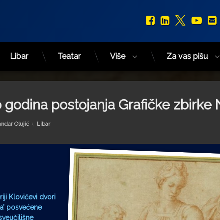
Facebook
LinkedIn
X.com
You
Libar
Teatar
Više
Za vas pišu
 godina postojanja Grafičke zbirke
Kategorije:
andar Olujić
Libar
iji Klovićevi dvori
uća’ posvećene
sveučilišne