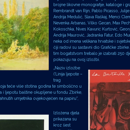
brojne likovne monografije, kataloge i g
Rembrandt van Rijn, Pablo Picasso, Julije
Andrija Medulić, Slava Raškaj, Menci Cle
Nevenka Arbanas, Vilko Gecan, Max Pech
Kokoschka, Nives Kavurić Kurtović, Geo
Andrija Maurović, Jadranka Fatur, Edo Mu
neka od imena velikana hrvatske i svjetsk
čiji radovi su sastavni dio Grafičke zbirk
tim bogatstvom trebalo je izabrati 250 dj
pokazuju na ovoj izložbi.
„Naziv izložbe
(‘Linija ljepote –
trag
oja teče više stotina godina te simbolično u
 i ljepotu baštine okupljene u fondu Zbirke,
adahnutih umjetnika ovjekovječen na papiru“,
Izložena djela
prikazana su
kroz šest