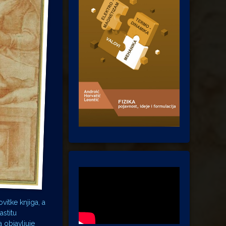
ovitke knjiga, a
astitu
 objavljuje