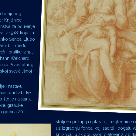
i dio njenog
ar Knjižnice
renstva za očuvanje
ra iz 1918. koju su
ranko Šenoa, Ljubo
sami bili među
i i grafike iz 15.,
 Johann Weichard
ižnica Prvostolnog
skoj sveučilišnoj
je i nastavu
anas fond Zbirke
što je najstarija,
že, grafičke
ih godina 20.
stoljeća prikuplja i plakate, razglednice i 
uz izgradnju fonda, koji sadrži i bogatu vl
knjižnicu, u sklopu svog djelovanja Zbirka