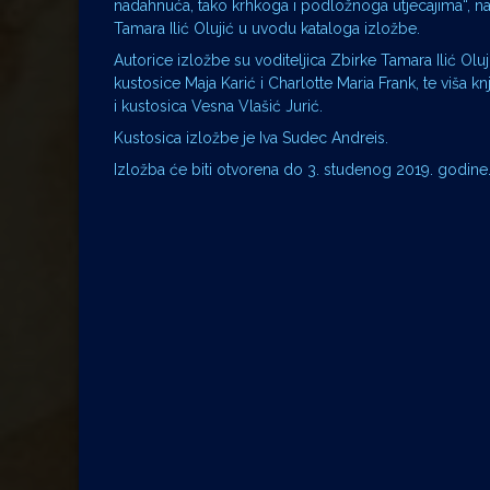
nadahnuća, tako krhkoga i podložnoga utjecajima“, na
Tamara Ilić Olujić u uvodu kataloga izložbe.
Autorice izložbe su voditeljica Zbirke Tamara Ilić Oluji
kustosice Maja Karić i Charlotte Maria Frank, te viša kn
i kustosica Vesna Vlašić Jurić.
Kustosica izložbe je Iva Sudec Andreis.
Izložba će biti otvorena do 3. studenog 2019. godin