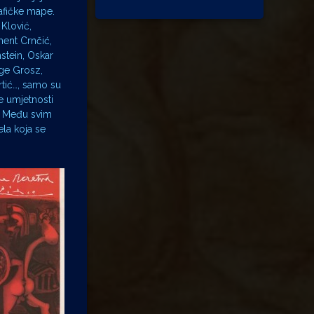
rafičke mape.
 Klović,
ment Crnčić,
stein, Oskar
rge Grosz,
rtić…, samo su
e umjetnosti
e. Među svim
ela koja se