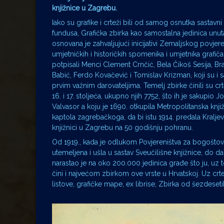
knjižnice u Zagrebu.
Iako su grafike i crteži bili od samog osnutka sastavn
fundusa, Grafička zbirka kao samostalna jedinica unut
osnovana je zahvaljujući inicijativi Zemaljskog povje
umjetničkih i historičkih spomenika i umjetnika grafiča
potpisali Menci Clement Crnčić, Bela Čikoš Sesija, B
Babić, Ferdo Kovačević i Tomislav Krizman, koji su i 
prvim važnim darovateljima. Temelj zbirke činili su crtež
16. i 17. stoljeća, ukupno njih 7752, što ih je sakupio
Valvasor a koju je 1690. otkupila Metropolitanska knj
kaptola zagrebačkoga, da bi istu 1914. predala Kraljev
knjižnici u Zagrebu na 50 godišnju pohranu.
Od 1919., kada je odlukom Povjereništva za bogoštovl
utemeljena i ušla u sastav Sveučilišne knjižnice, do d
narastao je na oko 200.000 jedinica građe što ju, uz to 
čini i najvećom zbirkom ove vrste u Hrvatskoj. Uz crte
listove, grafičke mape, ex librise, Zbirka od šezdeset