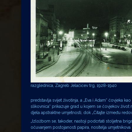
razglednica, Zagreb Jelačićev trg, 1928-1940
predstavlja svijet životinja, a „Eva i Adam“ čovjeka kao
slikovnica“ prikazuje grad u kojem se čovjekov život
djela apstraktne umjetnosti, dok „Čitajte između redova
„Izložbom se, također, nastoji podcrtati stoljetna brig
očuvanjem postojanosti papira, nositelja umjetnikova