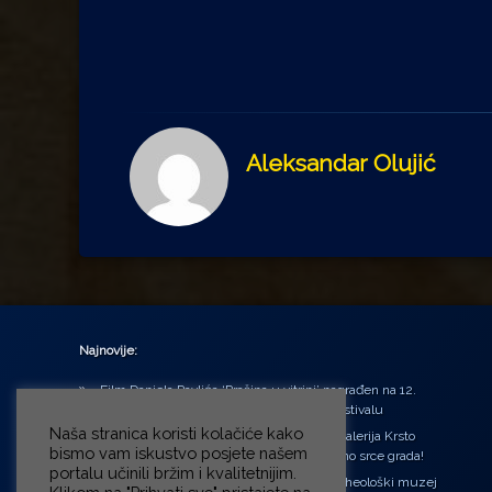
Aleksandar Olujić
Najnovije:
Film Daniela Pavlića ‘Prašina u vitrini’ nagrađen na 12.
Green Montenegro International Film Festivalu
Naša stranica koristi kolačiće kako
U središtu Petrinje otvorena obnovljena Galerija Krsto
bismo vam iskustvo posjete našem
Hegedušić: Kultura vraćena kući, u samo srce grada!
portalu učinili bržim i kvalitetnijim.
Od petka do nedjelje (31.7. – 2.8.2026.) Arheološki muzej