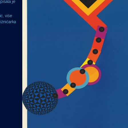
pisala je
ć, više
jižničarka
e.