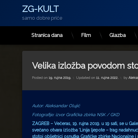
ZG-KULT
samo dobre priče
Stranica dana
Film
Glazba
Preskoči
na
sadržaj
Velika izložba povodom sto
Posted on
19. rujna 2019.
Updated on
11. rujna 2022.
by
Aleks
Autor: Aleksandar Olujić
Fotografije: izvor Grafička zbirka NSK / GKD
ZAGREB – Večeras, 19. rujna 2019. u 19 sati, se u Galer
svečano otvara izložba ‘Linija ljepote – trag nadahn
stotoj obljetnici osnutka Grafičke zbirke
Nacionalne i 