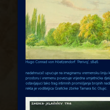
Hugo Conrad von Höetzendorf: ‘Perivoj’, 1846.
nadahnuća’) upućuje na imaginarnu vremensku liniju k
prostoru i vremenu povezuje vrijedna umjetnička djela
ostavljajući tako trag intimnih promišljanja brojnih n
rekla je voditeljica Grafičke zbirke Tamara Ilić Olujić.