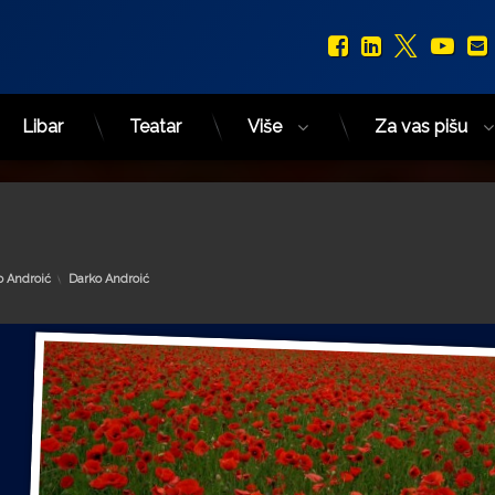
Facebook
LinkedIn
X.com
You
Libar
Teatar
Više
Za vas pišu
Kategorije:
o Androić
Darko Androić
o