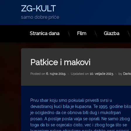
ZG-KULT
samo dobre priče
Stranica dana
Film
Glazba
Preskoči
na
sadržaj
Patkice i makovi
Posted on
6. rujna 2019.
Updated on
10. veljače 2023.
by
Dark
Prvu stvar koju smo pokušali privesti svrsi u
devastiranoj kući bila je kupaona. Te 1995. godine bil
je očigledno da će obnova biti dug i mukotrpan
posao. A poslije posla valja se oprati. Ne samo zbog
toga da bi se osjećalo čisto, već i zbog toga što se