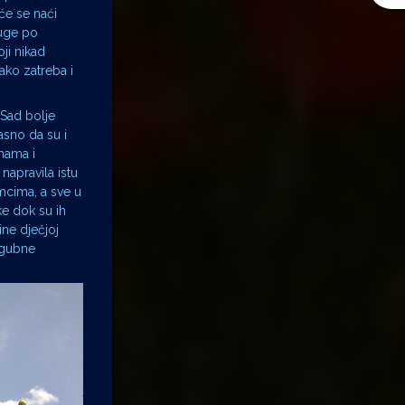
će se naći
čuge po
ji nikad
 ako zatreba i
 Sad bolje
asno da su i
mama i
 napravila istu
omcima, a sve u
ke dok su ih
ine dječjoj
ogubne