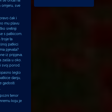
bi se onda na
m omjeru, sve
pravo čak i
smo mu plavu
ko sretniji
se s patkicom.
troje ta
šnoj patkici
ama pjevala?
ne iz pripjeva.
a zašla u oko.
i svoj porod.
 opasno leglo
patkice danju,
e gadosti:
.
mpozni tenor
anremu koju je