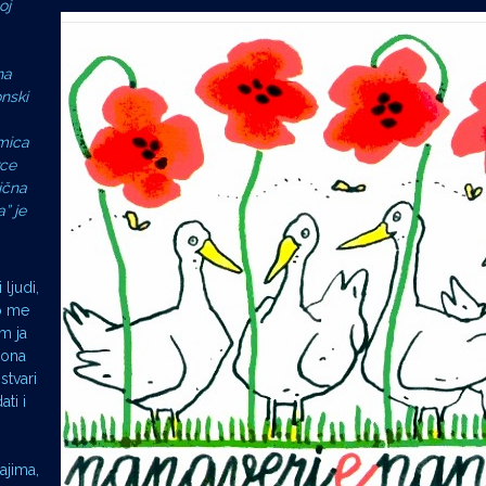
oj
na
onski
smica
vce
ična
” je
ljudi,
to me
m ja
 ona
stvari
ti i
ajima,