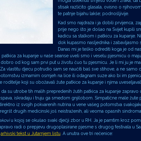
mogla useknuti smjesu vode i zraka, da 
stisak različito glasala, ovisno o njihovo
te patnje bijahu lakše; podnošljivije.
Kad smo najdraža i ja dobili prvijenca, za
prije nego što je došao na Svijet kupili 
kadicu sa stalkom i patkicu za kupanje. Nit
dok kupasmo nasljednika i zabavljasmo 
Danas mi je teško odrediti koga je od nas 
ih patkica za kupanje u naše seanse uveli smo i veselu pjesmicu o maju
dobro od kog sam prvi put u životu čuo tu pjesmicu. Je li mi ju je m
 Za vlastitu djecu potrudio sam se naučiti baš sve stihove, a ne samo o
 potomstvu izmamim osmjeh na lice ili odagnam suze ako bi im pjenic
 roditelje koji su obožavali žute patkice za kupanje i njima uveseljaval
 da su utrobe tih malih prepredenih žutih patkica za kupanje zapravo
no spava, iskradaju i truju ga smeđom gnjilobom. Simpatične male žute 
irektno iz svojih pokvarenih nutrina u vene vašeg potomstva svakojak
gršt drugih medicinski još neistraženih, ali veoma opasnih sindroma
akovi
u kojoj se okušao svaki dječji zbor u RH. Ja je pamtim kroz po
zapravo radi o prepjevu drugoplasirane pjesme s drugog festivala u S
a
arhivski tekst u Jutarnjem listu
. A unutra ove tri rečenice: