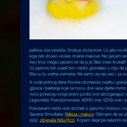
patkica više veselila. Onda je došla kćer. Uz jato nov
koja želi doseći visoke crvene makove. Ne sjećam se 
Kao kroz maglu sjećam se da ju je Stari znao fićukati!
Uz pjesmu bih uvijek bio i nešto glumatao u cilju da
Bila su to sretna vremena. Ne samo za nas već i za sve
A onda jednog dana Novine obznaniše svijetu i gradu
gljivica i bakterija koje se noću, dok vaše dijete mir
noću pokazuju svoje pravo podlo lice ubrizgavajući d
Legionelle, Pseudomonase, ADHD-ove, SDSS-ove i pre
Pokušavam nešto više doznati o pjesmici
Patkica i m
Slavena Smodlake:
Patkica i makovi
. Otkrivam da se 
1952.
otpjevala Nilla Pizzi
. Kopam dalje pa nalazim n