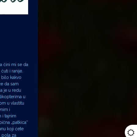
a čini mi se da
uti i ranije.
 bilo kakvo
aže da sam
a je u redu
likopterima u
om u vlastitu
vnim i
 i tajnim
ična „patkica“
nu koji ćete
 a pola za