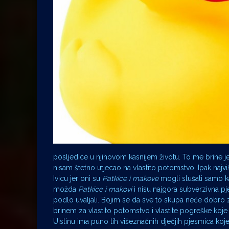
posljedice u njihovom kasnijem životu. To me brine j
nisam štetno utjecao na vlastito potomstvo. Ipak najv
Ivicu jer oni su
Patkice i makove
mogli slušati samo ka
možda
Patkice i makovi
i nisu najgora subverzivna p
podlo uvaljali. Bojim se da sve to skupa neće dobro za
brinem za vlastito potomstvo i vlastite pogreške koje 
Uistinu ima puno tih višeznačnih dječjih pjesmica ko