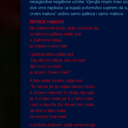
nesagledive negativne učinke. Vjerujte nisam imao 
dok smo najdraža i ja kupali potomstvo uvjereni da su 
crveni makovi“ uistinu samo patkice i samo makovi.
PATKICA I MAKOVI
Na cvjetnome polju, gdje sunašce sja,
sa taticom patkica šetati zna
u zlatnome klasju
je vidjela crveni mak.
I patkica taticu pitala tad:
“Daj reci mi, tatice, reci mi sad
dal’ moći ću ikad
ja doseći crveni mak?”
A tata patak mudro odgovori:
“To nećeš jer te majka sitnom stvori.
A doseći makove, to zbilja nije šala,
jer ti si tako mala, jer ti si tako mala.
I sad si naučila što dosad nisi znala,
da dok si tako mala,
ne možeš brati mak.”
U potoku bistrom, gdje sunašce sja,