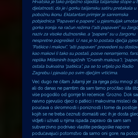
Hrvatska je tako prilježno slijedila talijanske stope u t
djelatnosti, da je i gorku talijansku satiru pretakala u
pobožnu ikonu. Eklatantan primjer je sanremska
pobjednica “Papaveri e papere”, u pjesmuljak umota
gorka ironija na račun režima (“alti papaveri” su žarg
naziv za visoke dužnosnike, a “papere” su u žargonu
nespretne pogreške). U nas je to postala dječja pje
“Patkice i makovi”, “alti papaveri” prevedeni su doslo
kao makovi (i tako su postali, posve nenamjerno, fars
replika Miškininih tragičnih “Crvenih makova”), “papera
ostala bukvalna “patkica”, pa se to vrtjelo po Radio
Zagrebu i pjevalo po svim dječjim vrtićima.
Već dugo ne čitam Jutarnji jer za njega pišu mnogi zli 
ali do danas ne pamtim da sam tamo pročitao išta š
više pogodilo od gornje tri rečenice. Grozno. Dok sa
naivno pjevušio djeci o patkici i makovima misleći da
poučava o skromnosti i poniznosti i tome da postoje 
kojih se ne treba čeznuti domašiti već ih je dosta gleda
vidjeti i uživati u njima ispada zapravo da sam sam
subverzivno podrivao vlastite pedagoške napore
podučavajući potomstvo da samo oni gore, na polož