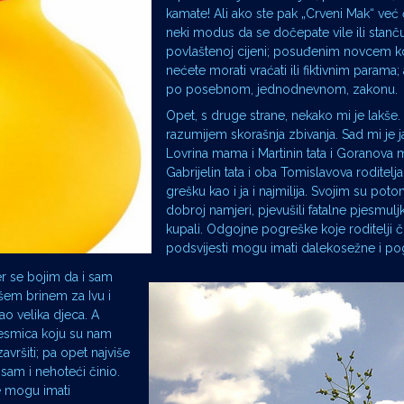
kamate! Ali ako ste pak „Crveni Mak“ već 
neki modus da se dočepate vile ili stan
povlaštenoj cijeni; posuđenim novcem ko
nećete morati vraćati ili fiktivnim parama;
po posebnom, jednodnevnom, zakonu.
Opet, s druge strane, nekako mi je lakše.
razumijem skorašnja zbivanja. Sad mi je j
Lovrina mama i Martinin tata i Goranova 
Gabrijelin tata i oba Tomislavova roditelja
grešku kao i ja i najmilija. Svojim su pot
dobroj namjeri, pjevušili fatalne pjesmulj
kupali. Odgojne pogreške koje roditelji č
podsvijesti mogu imati dalekosežne i p
er se bojim da i sam
išem brinem za Ivu i
o velika djeca. A
jesmica koju su nam
vršiti; pa opet najviše
sam i nehoteći činio.
je mogu imati