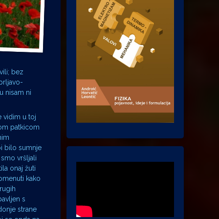
ili; bez
prljavo-
u nisam ni
 vidim u toj
nom patkicom
nim
i bilo sumnje
smo vršljali
la onaj žuti
omenuti kako
rugih
bavljen s
onje strane