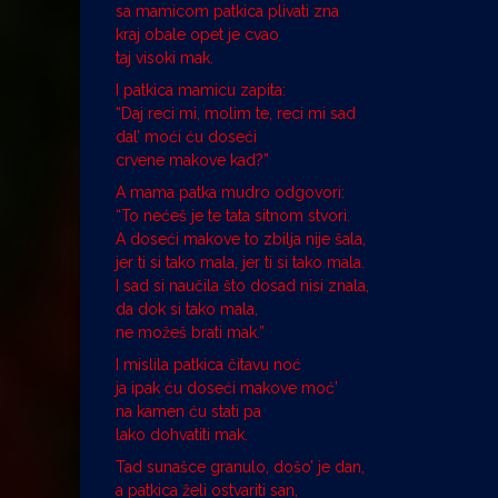
sa mamicom patkica plivati zna
kraj obale opet je cvao
taj visoki mak.
I patkica mamicu zapita:
“Daj reci mi, molim te, reci mi sad
dal’ moći ću doseći
crvene makove kad?”
A mama patka mudro odgovori:
“To nećeš je te tata sitnom stvori.
A doseći makove to zbilja nije šala,
jer ti si tako mala, jer ti si tako mala.
I sad si naučila što dosad nisi znala,
da dok si tako mala,
ne možeš brati mak.”
I mislila patkica čitavu noć
ja ipak ću doseći makove moć’
na kamen ću stati pa
lako dohvatiti mak.
Tad sunašce granulo, došo’ je dan,
a patkica želi ostvariti san,