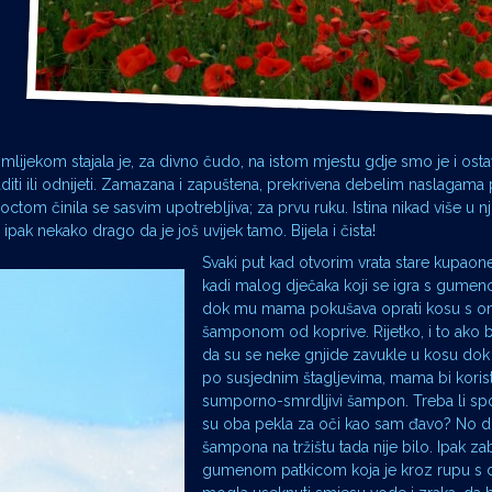
o
lijekom stajala je, za divno čudo, na istom mjestu gdje smo je i ostav
aditi ili odnijeti. Zamazana i zapuštena, prekrivena debelim naslagama 
om činila se sasvim upotrebljiva; za prvu ruku. Istina nikad više u nj
e ipak nekako drago da je još uvijek tamo. Bijela i čista!
Svaki put kad otvorim vrata stare kupaone
kadi malog dječaka koji se igra s gume
dok mu mama pokušava oprati kosu s o
šamponom od koprive. Rijetko, i to ako b
da su se neke gnjide zavukle u kosu dok 
po susjednim štagljevima, mama bi koristi
sumporno-smrdljivi šampon. Treba li sp
su oba pekla za oči kao sam đavo? No d
šampona na tržištu tada nije bilo. Ipak za
gumenom patkicom koja je kroz rupu s d