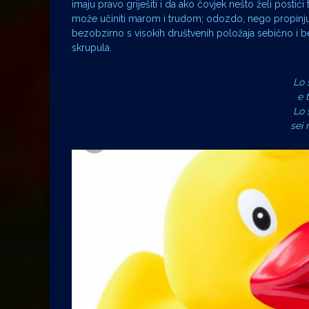
imaju pravo griješiti i da ako čovjek nešto želi postići 
može učiniti marom i trudom; odozdo, nego propinju
bezobzirno s visokih društvenih položaja sebično i b
skrupula.
Lo s
e 
Lo s
sei 