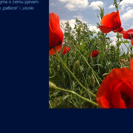
pojma o čemu pjevam
„patkice“ i „visoki