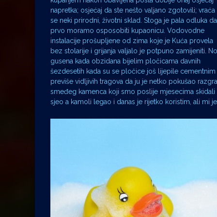
kupanjem nakon obavljena posla dobije onaj osjećaj
napretka; osjećaj da ste nešto valjano zgotovili; vraća
se neki prirodni, životni sklad. Stoga je pala odluka da
prvo moramo osposobiti kupaonicu. Vodovodne
instalacije prošupljene od zima koje je Kuća provela
bez stolarije i grijanja valjalo je potpuno zamijeniti. N
gusena kada obzidana bijelim pločicama davnih
šezdesetih kada su se pločice još lijepile cementnim m
previše vidljivih tragova da ju je netko pokušao razgr
smeđeg kamenca koji smo poslije mjesecima skidali oct
sjeo a kamoli legao i danas je rijetko koristim, ali mi j