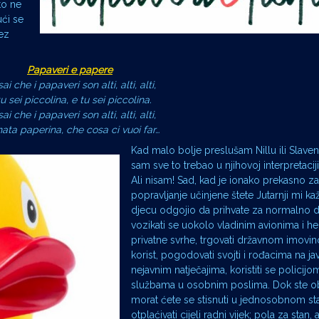
to ne
ći se
ez
Papaveri e papere
ai che i papaveri son alti, alti, alti,
tu sei piccolina, e tu sei piccolina.
ai che i papaveri son alti, alti, alti,
nata paperina, che cosa ci vuoi far…
Kad malo bolje preslušam Nillu ili Slaven
sam sve to trebao u njihovoj interpretaciji č
Ali nisam! Sad, kad je ionako prekasno za
popravljanje učinjene štete Jutarnji mi k
djecu odgojio da prihvate za normalno d
vozikati se uokolo vladinim avionima i he
privatne svrhe, trgovati državnom imovin
korist, pogodovati svojti i rođacima na ja
nejavnim natječajima, koristiti se policijom
službama u osobnim poslima. Dok ste ob
morat ćete se stisnuti u jednosobnom sta
otplaćivati cijeli radni vijek; pola za stan,