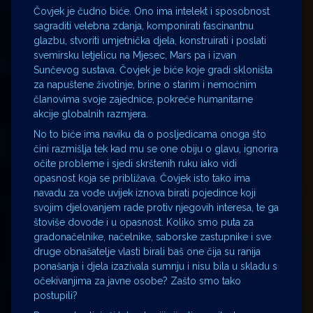
Čovjek je čudno biće. Ono ima intelekt i sposobnost
sagraditi velebna zdanja, komponirati fascinantnu
glazbu, stvoriti umjetnička djela, konstruirati i poslati
svemirsku letjelicu na Mjesec, Mars pa i izvan
Sunčevog sustava. Čovjek je biće koje gradi skloništa
za napuštene životinje, brine o starim i nemoćnim
članovima svoje zajednice, pokreće humanitarne
akcije globalnih razmjera.
No to biće ima naviku da o posljedicama onoga što
čini razmišlja tek kad mu se one obiju o glavu, ignorira
očite probleme i sjedi skrštenih ruku iako vidi
opasnost koja se približava. Čovjek isto tako ima
navadu za vođe uvijek iznova birati pojedince koji
svojim djelovanjem rade protiv njegovih interesa, te ga
štoviše dovode i u opasnost. Koliko smo puta za
gradonačelnike, načelnike, saborske zastupnike i sve
druge obnašatelje vlasti birali baš one čija su ranija
ponašanja i djela izazivala sumnju i nisu bila u skladu s
očekivanjima za javne osobe? Zašto smo tako
postupili?