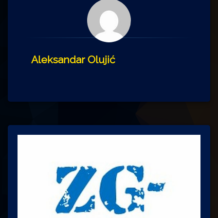
Aleksandar Olujić