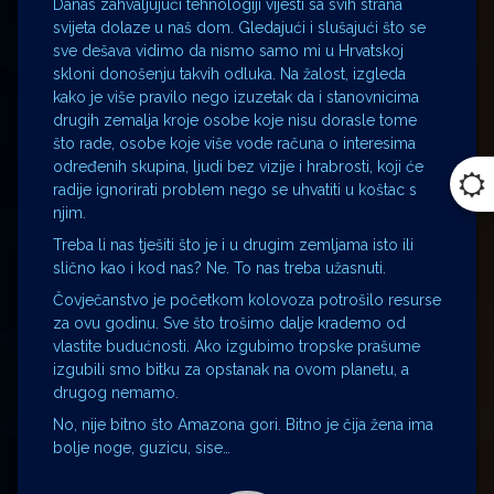
Danas zahvaljujući tehnologiji vijesti sa svih strana
svijeta dolaze u naš dom. Gledajući i slušajući što se
sve dešava vidimo da nismo samo mi u Hrvatskoj
skloni donošenju takvih odluka. Na žalost, izgleda
kako je više pravilo nego izuzetak da i stanovnicima
drugih zemalja kroje osobe koje nisu dorasle tome
što rade, osobe koje više vode računa o interesima
određenih skupina, ljudi bez vizije i hrabrosti, koji će
radije ignorirati problem nego se uhvatiti u koštac s
njim.
Treba li nas tješiti što je i u drugim zemljama isto ili
slično kao i kod nas? Ne. To nas treba užasnuti.
Čovječanstvo je početkom kolovoza potrošilo resurse
za ovu godinu. Sve što trošimo dalje krademo od
vlastite budućnosti. Ako izgubimo tropske prašume
izgubili smo bitku za opstanak na ovom planetu, a
drugog nemamo.
No, nije bitno što Amazona gori. Bitno je čija žena ima
bolje noge, guzicu, sise…