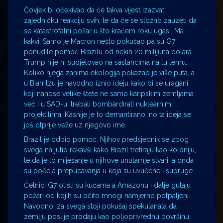
Čovjek bi očekivao da će takva vijest izazvati
zajedničku reakciju svih, te da će se složno zauzeti da
se katastrofalni požar u što kraćem roku ugasi. Ma
kakvi. Samo je Macron nešto pokušao pa su G7
ponudile pomoć Brazilu od nekih 20 milijuna dolara.
Trump nije ni sudjelovao na sastancima na tu temu.
Koliko njega zanima ekologija pokazao je više puta, a
u Biarritzu je navodno iznio ideju kako bi se uragani,
koji nanose velike štete ne samo karipskim zemljama
već i u SAD-u, trebali bombardirati nuklearnim
projektilima. Kasnije je to demantirano, no ta ideja se
još otprije veže uz njegovo ime.
Brazil je odbio pomoć. Njihov predsjednik se zbog
svega naljutio rekavši kako Brazil tretiraju kao koloniju,
te da je to miješanje u njihove unutarnje stvari, a onda
su počela prepucavanja u koja su uvučene i supruge.
Čelnici G7 otišli su kućama a Amazonu i dalje gutaju
požari od kojih su očito mnogi namjerno potpaljeni.
Navodno iza svega stoji pokušaj špekulanata da
zemlju poslije prodaju kao poljoprivrednu površinu.