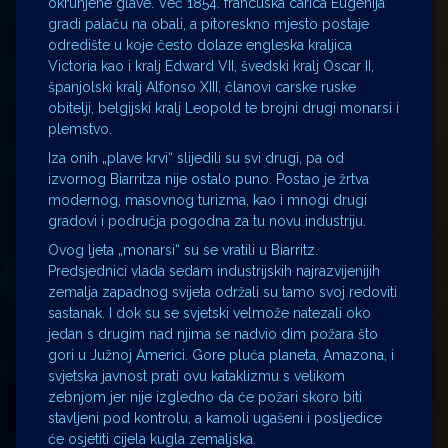
okrunjene glave. Već 1854. francuska carica Eugenija
gradi palaču na obali, a pitoreskno mjesto postaje
odredište u koje često dolaze engleska kraljica
Victoria kao i kralj Edward VII, švedski kralj Oscar II,
španjolski kralj Alfonso XIII, članovi carske ruske
obitelji, belgijski kralj Leopold te brojni drugi monarsi i
plemstvo.
Iza onih „plave krvi“ slijedili su svi drugi, pa od
izvornog Biarritza nije ostalo puno. Postao je žrtva
modernog, masovnog turizma, kao i mnogi drugi
gradovi i područja pogodna za tu novu industriju.
Ovog ljeta „monarsi“ su se vratili u Biarritz.
Predsjednici vlada sedam industrijskih najrazvijenijih
zemalja zapadnog svijeta održali su tamo svoj redoviti
sastanak. I dok su se svjetski velmože natezali oko
jedan s drugim nad njima se nadvio dim požara što
gori u Južnoj Americi. Gore pluća planeta, Amazona, i
svjetska javnost prati ovu kataklizmu s velikom
zebnjom jer nije izgledno da će požari skoro biti
stavljeni pod kontrolu, a kamoli ugašeni i posljedice
će osjetiti cijela kugla zemaljska.