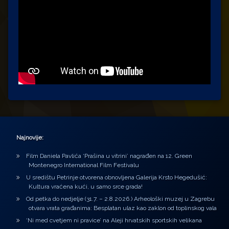
Najnovije:
Film Daniela Pavlića ‘Prašina u vitrini’ nagrađen na 12. Green
Montenegro International Film Festivalu
U središtu Petrinje otvorena obnovljena Galerija Krsto Hegedušić:
Kultura vraćena kući, u samo srce grada!
Od petka do nedjelje (31.7. – 2.8.2026.) Arheološki muzej u Zagrebu
otvara vrata građanima: Besplatan ulaz kao zaklon od toplinskog vala
‘Ni med cvetjem ni pravice’ na Aleji hrvatskih sportskih velikana