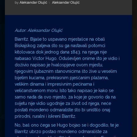
Impressum
Milenko Strižak
Kategorije:
by
Aleksandar Olujić
Aleksandar Olujić
Drugi autori
Drugi autori
Matea Andrić
Autor: Aleksandar Olujić
Biarritz. Bijaše to uspavano mjestašce na obali
Ljiljana Lekanić-Kljaić
Biskajskog zaljeva što su ga nastavali potomci
kitolovaca dok jednog dana 1843. na njega nije
nabasao Victor Hugo. Oduševljen onime što je vidio i
Željko Krznarić
doživio napisao je hvalospjeve ovom mjestu,
njegovim ljubaznim stanovnicima što žive u veselim
Mario Lovreković
bijelim kućama, prekrasnim pješčanim plažama,
velikim dinama i impresivnim pećinama i
Miroslav Šantek
veličanstvenom moru. Isto tako napisao je kako se
samo nada da ovo mjesto, za koje je govorio da na
svijetu nije vidio ugodnije za život od njega, neće
postati mondeno odmaralište što bi uništilo onaj
prirodni, ruralni i iskreni Biarritz.
No, baš ono čega se Hugo bojao se i dogodilo, te je
Biarritz ubrzo postao mondeno odmaralište za