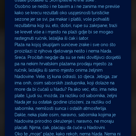
Osobno se nešto i ne bavim a i ne zanima me previše
kako se kreću rezultati oko uspješnosti turističke
sezone jer se svi, pa makar i platili, vole pohvaliti
rezultatima koji su, eto, dobri, rupe su zakrpane, traži
se krevet više a i mjesto na plaži gdje bi se mogao
rastegnuti ručnik, ležaljka ili čak i šator.
Plaža na kojoj skupljam sunčeve zrake i sve ono što
proizilazi iz njihova djelovanja nešto i nema hlada.
Sreća. Pročitah negdje da su se neki dovitljivci dosjetili
pa na nekim hrvatskim plažama prodaju mjesto za
ručnik, ležaljku ili samo mjesto onima željnim
hladovine. Vele, 15 kuna odrasli, 10 djeca. Jebiga, zar
ima onih, osim saborskih zastupnika, koji dolaze na
more da bi čučali u hladu? Pa ako već, eto, ima neka
plate. Ljudi su, možda, za razliku od sabornika, željni
hlada jer su ostatak godine izloženi, za razliku od
sabornika, nemilosti sunca i ostalih atmosferlija.
Dakle, neka plate osim, naravno, sabornika kojima je
hladovina prirodno okruženje i, naravno, ne moraju
plaćati. Njima, čak, plaćaju da čuče u hladovini.
Oko te „moje“ plaže, kako rekoh, nema hlada. Nema ni