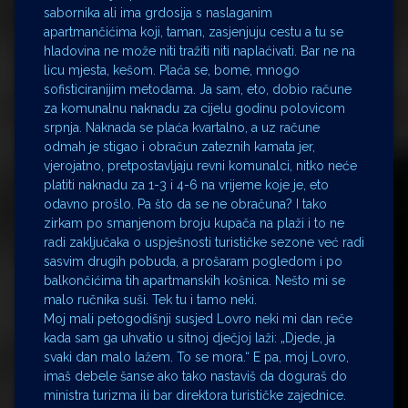
sabornika ali ima grdosija s naslaganim
apartmančićima koji, taman, zasjenjuju cestu a tu se
hladovina ne može niti tražiti niti naplaćivati. Bar ne na
licu mjesta, kešom. Plaća se, bome, mnogo
sofisticiranijim metodama. Ja sam, eto, dobio račune
za komunalnu naknadu za cijelu godinu polovicom
srpnja. Naknada se plaća kvartalno, a uz račune
odmah je stigao i obračun zateznih kamata jer,
vjerojatno, pretpostavljaju revni komunalci, nitko neće
platiti naknadu za 1-3 i 4-6 na vrijeme koje je, eto
odavno prošlo. Pa što da se ne obračuna? I tako
zirkam po smanjenom broju kupača na plaži i to ne
radi zaključaka o uspješnosti turističke sezone već radi
sasvim drugih pobuda, a prošaram pogledom i po
balkončićima tih apartmanskih košnica. Nešto mi se
malo ručnika suši. Tek tu i tamo neki.
Moj mali petogodišnji susjed Lovro neki mi dan reče
kada sam ga uhvatio u sitnoj dječjoj laži: „Djede, ja
svaki dan malo lažem. To se mora.“ E pa, moj Lovro,
imaš debele šanse ako tako nastaviš da doguraš do
ministra turizma ili bar direktora turističke zajednice.