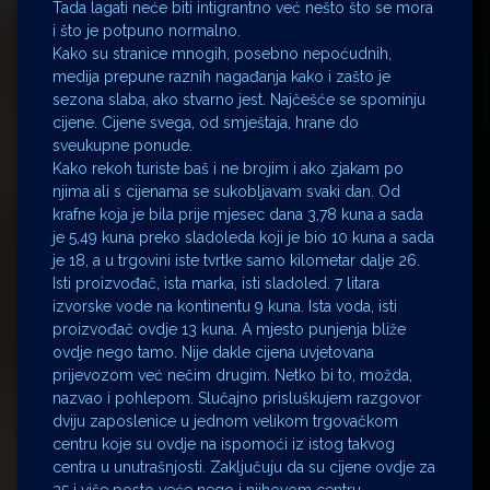
Tada lagati neće biti intigrantno već nešto što se mora
i što je potpuno normalno.
Kako su stranice mnogih, posebno nepoćudnih,
medija prepune raznih nagađanja kako i zašto je
sezona slaba, ako stvarno jest. Najčešće se spominju
cijene. Cijene svega, od smještaja, hrane do
sveukupne ponude.
Kako rekoh turiste baš i ne brojim i ako zjakam po
njima ali s cijenama se sukobljavam svaki dan. Od
krafne koja je bila prije mjesec dana 3,78 kuna a sada
je 5,49 kuna preko sladoleda koji je bio 10 kuna a sada
je 18, a u trgovini iste tvrtke samo kilometar dalje 26.
Isti proizvođač, ista marka, isti sladoled. 7 litara
izvorske vode na kontinentu 9 kuna. Ista voda, isti
proizvođač ovdje 13 kuna. A mjesto punjenja bliže
ovdje nego tamo. Nije dakle cijena uvjetovana
prijevozom već nečim drugim. Netko bi to, možda,
nazvao i pohlepom. Slučajno prisluškujem razgovor
dviju zaposlenice u jednom velikom trgovačkom
centru koje su ovdje na ispomoći iz istog takvog
centra u unutrašnjosti. Zaključuju da su cijene ovdje za
25 i više posto veće nego i njihovom centru.