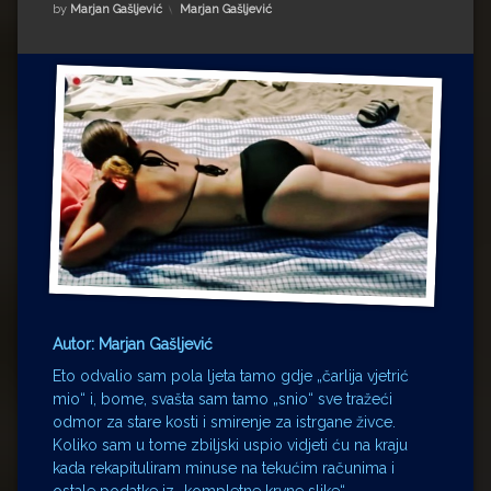
Impressum
Milenko Strižak
Kategorije:
by
Marjan Gašljević
Marjan Gašljević
Drugi autori
Drugi autori
Matea Andrić
Ljiljana Lekanić-Kljaić
Željko Krznarić
Mario Lovreković
Miroslav Šantek
Autor: Marjan Gašljević
Eto odvalio sam pola ljeta tamo gdje „čarlija vjetrić
mio“ i, bome, svašta sam tamo „snio“ sve tražeći
odmor za stare kosti i smirenje za istrgane živce.
Koliko sam u tome zbiljski uspio vidjeti ću na kraju
kada rekapituliram minuse na tekućim računima i
ostale podatke iz „kompletne krvne slike“.