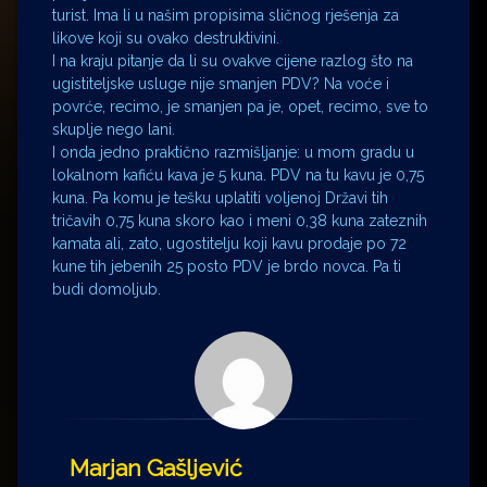
turist. Ima li u našim propisima sličnog rješenja za
likove koji su ovako destruktivini.
I na kraju pitanje da li su ovakve cijene razlog što na
ugistiteljske usluge nije smanjen PDV? Na voće i
povrće, recimo, je smanjen pa je, opet, recimo, sve to
skuplje nego lani.
I onda jedno praktično razmišljanje: u mom gradu u
lokalnom kafiću kava je 5 kuna. PDV na tu kavu je 0,75
kuna. Pa komu je tešku uplatiti voljenoj Državi tih
tričavih 0,75 kuna skoro kao i meni 0,38 kuna zateznih
kamata ali, zato, ugostitelju koji kavu prodaje po 72
kune tih jebenih 25 posto PDV je brdo novca. Pa ti
budi domoljub.
Marjan Gašljević