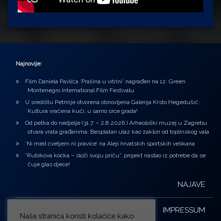
Najnovije:
Film Daniela Pavlića ‘Prašina u vitrini’ nagrađen na 12. Green
Montenegro International Film Festivalu
U središtu Petrinje otvorena obnovljena Galerija Krsto Hegedušić:
Kultura vraćena kući, u samo srce grada!
Od petka do nedjelje (31.7. – 2.8.2026.) Arheološki muzej u Zagrebu
otvara vrata građanima: Besplatan ulaz kao zaklon od toplinskog vala
‘Ni med cvetjem ni pravice’ na Aleji hrvatskih sportskih velikana
“Rubikova kocka – složi svoju priču”, projekt nastao iz potrebe da se
čuje glas djece!
NAJAVE
IMPRESSUM
Naša stranica koristi kolačiće kako