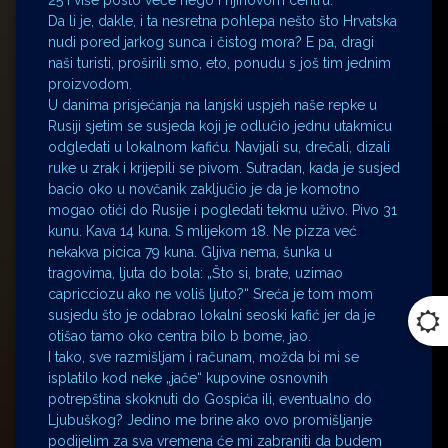
Da li je, dakle, i ta nesretna pohlepa nešto što Hrvatska
nudi pored jarkog sunca i čistog mora? E pa, dragi
naši turisti, proširili smo, eto, ponudu s još tim jednim
proizvodom.
U danima prisjećanja na lanjski uspjeh naše repke u
Rusiji sjetim se susjeda koji je odlučio jednu utakmicu
odgledati u lokalnom kafiću. Navijali su, drečali, dizali
ruke u zrak i krijepili se pivom. Sutradan, kada je susjed
bacio oko u novčanik zaključio je da je komotno
mogao otići do Rusije i pogledati tekmu uživo. Pivo 31
kunu. Kava 14 kuna. S mlijekom 18. Ne pizza već
nekakva picica 79 kuna. Gljiva nema, šunka u
tragovima, ljuta do bola: „Što si, brate, uzimao
capricciozu ako ne voliš ljuto?“ Sreća je tom mom
susjedu što je odabrao lokalni seoski kafić jer da je
otišao tamo oko centra bilo b bome, jao.
I tako, sve razmišljam i računam, možda bi mi se
isplatilo kod neke „jače“ kupovine osnovnih
potrepština skoknuti do Gospića ili, eventualno do
Ljubuškog? Jedino me brine ako ovo promišljanje
podijelim za sva vremena će mi zabraniti da budem