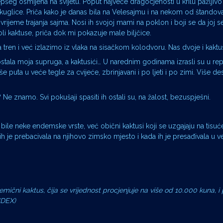
ljepšeg osmijeha na svijetu. Poput najveće dragocjenosti u krilu pažljivo
e kuglice. Priča kako je danas bila na Velesajmu i na nekom od štandova
 vrijeme trajanja sajma. Nosi ih svojoj mami na poklon i boji se da joj 
li kaktuse, priča dok mi pokazuje male biljčice.
tren i već izlazimo iz vlaka na sisačkom kolodvoru. Nas dvoje i kaktus
ostala moja supruga, a kaktusići… U narednim godinama izrasli su u re
e puta u veće tegle za cvijeće, zbrinjavani i po ljeti i po zimi. Više des
 Ne znamo. Svi pokušaji spasiti ih ostali su, na žalost, bezuspješni.
 bile neke endemske vrste, već obični kaktusi koji se uzgajaju na tisuć
a ih je prebacivala na njihovo zimsko mjesto i kada ih je presađivala u
mični kaktus, čija se vrijednost procjenjuje na više od 10.000 kuna, i 
(INDEX)