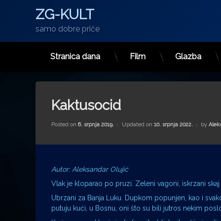
ZG-KULT
samo dobre priče
Stranica dana
Film
Glazba
Preskoči
na
sadržaj
Kaktusocid
Posted on
6. srpnja 2019.
Updated on
10. srpnja 2022.
by
Alek
Autor: Aleksandar Olujić
Vlak je kloparao po pruzi. Zeleni vagoni, iskrzani skaj n
Ubrzani za Banja Luku. Dupkom popunjen, kao i svakog
putuju kući, u Bosnu, oni što su bili jutros nekim pos