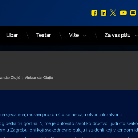
Facebook
LinkedIn
X.com
You
Libar
Teatar
Više
Za vas pišu
Kategorije:
sandar Olujić
Aleksandar Olujić
a sjedalima, musavi prozori što se ne daju otvoriti ili zatvoriti.
 petka tih godina. Njime je putovalo šaroliko društvo: ljudi što svak
lom u Zagrebu, oni koji svakodnevno putuju i studenti koji vikendom id