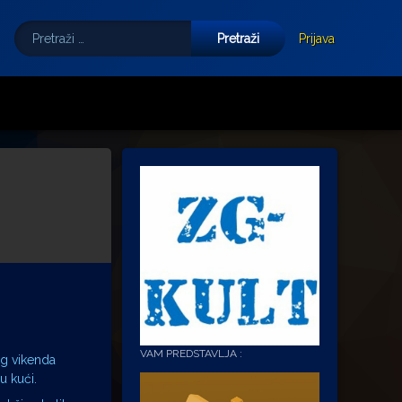
Pretraži:
Tube
E-mail
Prijava
VAM PREDSTAVLJA :
og vikenda
u kući.