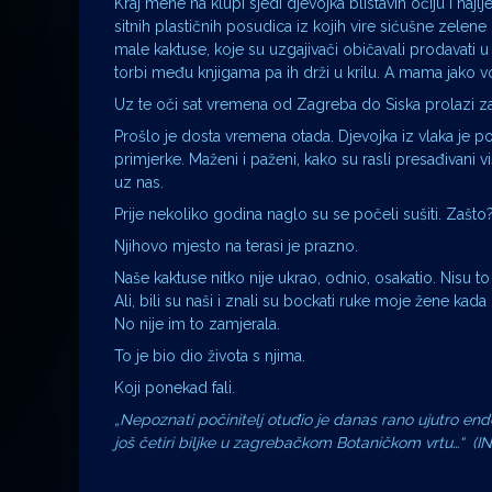
Kraj mene na klupi sjedi djevojka blistavih očiju i naj
sitnih plastičnih posudica iz kojih vire sićušne zelen
male kaktuse, koje su uzgajivači običavali prodavati u
torbi među knjigama pa ih drži u krilu. A mama jako vo
Uz te oči sat vremena od Zagreba do Siska prolazi za 
Prošlo je dosta vremena otada. Djevojka iz vlaka je p
primjerke. Maženi i paženi, kako su rasli presađivani viš
uz nas.
Prije nekoliko godina naglo su se počeli sušiti. Zašto?
Njihovo mjesto na terasi je prazno.
Naše kaktuse nitko nije ukrao, odnio, osakatio. Nisu to
Ali, bili su naši i znali su bockati ruke moje žene kad
No nije im to zamjerala.
To je bio dio života s njima.
Koji ponekad fali.
„Nepoznati počinitelj otuđio je danas rano ujutro ende
još četiri biljke u zagrebačkom Botaničkom vrtu…“ 