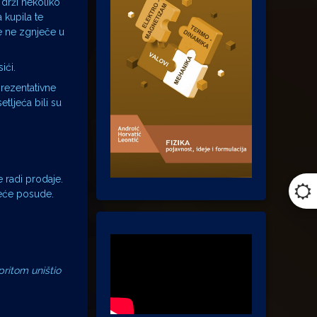
 drži nekoliko
 kupila te
se ne zgnječe u
ići.
prezentativne
etljeća bili su
e radi prodaje.
 veće posude.
pritom uništio