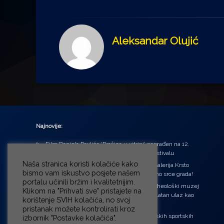
Aleksandar Olujić
Najnovije:
Film Daniela Pavlića ‘Prašina u vitrini’ nagrađen na 12.
Green Montenegro International Film Festivalu
Naša stranica koristi kolačiće kako
U središtu Petrinje otvorena obnovljena Galerija Krsto
bismo vam iskustvo posjete našem
Hegedušić: Kultura vraćena kući, u samo srce grada!
portalu učinili bržim i kvalitetnijim.
Od petka do nedjelje (31.7. – 2.8.2026.) Arheološki muzej
Klikom na "Prihvati sve" pristajete na
u Zagrebu otvara vrata građanima: Besplatan ulaz kao
korištenje SVIH kolačića, no svoj
zaklon od toplinskog vala
pristanak možete kontrolirati kroz
‘Ni med cvetjem ni pravice’ na Aleji hrvatskih sportskih
izbornik "Postavke kolačića".