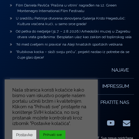
Film Daniela Pavlića ‘Prašina u vitrini’ nagrađen na 12. Green
Montenegro International Film Festivalu
U središtu Petrinje otvorena obnovljena Galerija Krsto Hegedušić:
Kultura vraćena kući, u samo srce grada!
Od petka do nedjelje (31.7. – 2.8.2026.) Arheološki muzej u Zagrebu
otvara vrata građanima: Besplatan ulaz kao zaklon od toplinskog vala
‘Ni med cvetjem ni pravice’ na Aleji hrvatskih sportskih velikana
“Rubikova kocka – složi svoju priču”, projekt nastao iz potrebe da se
čuje glas djece!
NAJAVE
IMPRESSUM
Naša stranica koristi kolačiće kako
bismo vam iskustvo posjete našem
portalu učinili bržim i kvalitetnijim.
PRATITE NAS
Klikom na "Prihvati sve" pristajete na
korištenje SVIH kolačića, no svoj
pristanak možete kontrolirati kroz
izbornik "Postavke kolačića".
Facebook
LinkedIn
YouTub
E-m
X.com
Postavke
Prihvati sve
© ZG-KULT. Sva prava pridržana.