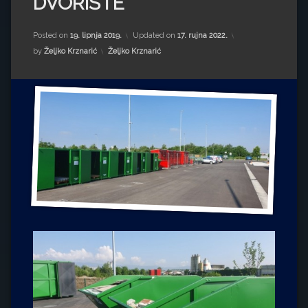
DVORIŠTE
Impressum
Milenko Strižak
Drugi autori
Drugi autori
Posted on
19. lipnja 2019.
Updated on
17. rujna 2022.
Kategorije:
by
Željko Krznarić
Željko Krznarić
Matea Andrić
Ljiljana Lekanić-Kljaić
Željko Krznarić
Mario Lovreković
Miroslav Šantek