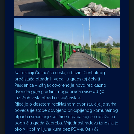
Na lokaciji Čulinečka cesta, u blizini Centralnog
pročistača otpadnih voda , u gradskoj četvrti
Peščenica – Žitnjak otvoreno je novo reciklažno
dvorište gdje građani mogu predati više od 30
različitih vrsta otpada iz kućanstava
Riječ je o desetom reciklažnom dvorištu, čija je svrha
povećanje stope odvojeno prikupljenog komunalnog
otpada i smanjenje količine otpada koji se odlaže na
području grada Zagreba. Vrijednost rado
va iznosila je
oko 3 i pol milijuna kuna bez PDV-a, 84, 9%