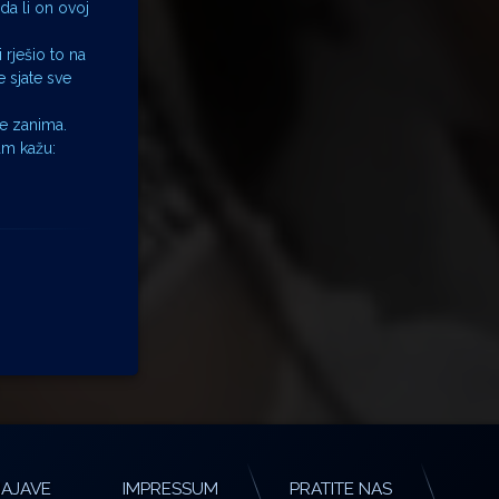
da li on ovoj
 rješio to na
e sjate sve
ne zanima.
am kažu:
AJAVE
IMPRESSUM
PRATITE NAS