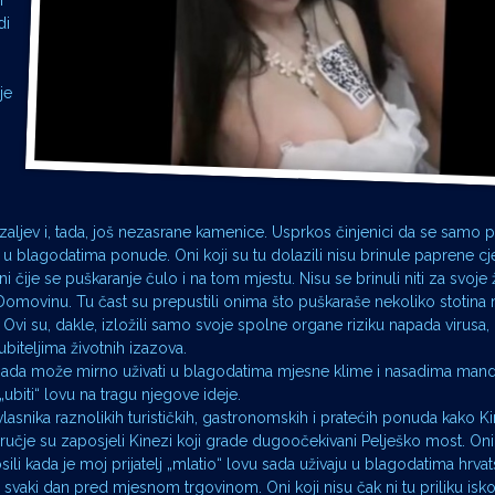
i
di
i
je
zaljev i, tada, još nezasrane kamenice. Usprkos činjenici da se samo p
i u blagodatima ponude. Oni koji su tu dolazili nisu brinule paprene cje
oni čije se puškaranje čulo i na tom mjestu. Nisu se brinuli niti za svoje 
 Domovinu. Tu čast su prepustili onima što puškaraše nekoliko stotina 
i su, dakle, izložili samo svoje spolne organe riziku napada virusa, b
ubiteljima životnih izazova.
a sada može mirno uživati u blagodatima mjesne klime i nasadima manda
biti“ lovu na tragu njegove ideje.
 vlasnika raznolikih turističkih, gastronomskih i pratećih ponuda kako 
ručje su zaposjeli Kinezi koji grade dugoočekivani Pelješko most. Oni 
li kada je moj prijatelj „mlatio“ lovu sada uživaju u blagodatima hrva
vaki dan pred mjesnom trgovinom. Oni koji nisu čak ni tu priliku iskoris