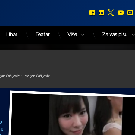
Facebook
LinkedIn
X.com
You
Libar
Teatar
Više
Za vas pišu
Kategorije:
jan Gašljević
Marjan Gašljević
ta
og