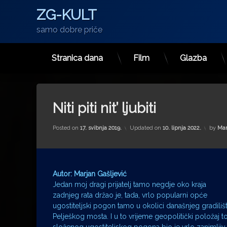
ZG-KULT
samo dobre priče
Stranica dana
Film
Glazba
Preskoči
na
sadržaj
Niti piti nit’ ljubiti
Posted on
17. svibnja 2019.
Updated on
10. lipnja 2022.
by
Mar
Autor: Marjan Gašljević
Jedan moj dragi prijatelj tamo negdje oko kraja
zadnjeg rata držao je, tada, vrlo popularni opće
ugostiteljski pogon tamo u okolici današnjeg gradiliš
Pelješkog mosta. I u to vrijeme geopolitički položaj t