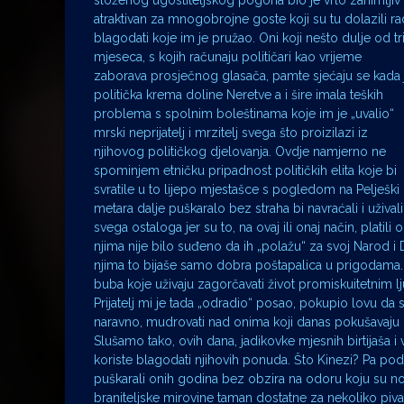
složenog ugostiteljskog pogona bio je vrlo zanimljiv 
atraktivan za mnogobrojne goste koji su tu dolazili ra
blagodati koje im je pružao. Oni koji nešto dulje od tr
mjeseca, s kojih računaju političari kao vrijeme
zaborava prosječnog glasača, pamte sjećaju se kada 
politička krema doline Neretve a i šire imala teških
problema s spolnim boleštinama koje im je „uvalio“
mrski neprijatelj i mrzitelj svega što proizilazi iz
njihovog političkog djelovanja. Ovdje namjerno ne
spominjem etničku pripadnost političkih elita koje bi
svratile u to lijepo mjestašce s pogledom na Pelješki 
metara dalje puškaralo bez straha bi navraćali i užival
svega ostaloga jer su to, na ovaj ili onaj način, platili 
njima nije bilo suđeno da ih „polažu“ za svoj Narod i
njima to bijaše samo dobra poštapalica u prigodama. Ov
buba koje uživaju zagorčavati život promiskuitetnim lj
Prijatelj mi je tada „odradio“ posao, pokupio lovu d
naravno, mudrovati nad onima koji danas pokušavaju „u
Slušamo tako, ovih dana, jadikovke mjesnih birtijaša i
koriste blagodati njihovih ponuda. Što Kinezi? Pa pod
puškarali onih godina bez obzira na odoru koju su nosi
braniteljske mirovine taman dostatne za nekoliko piva s