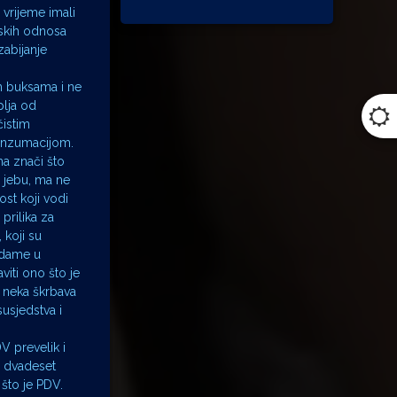
 vrijeme imali
edskih odnosa
abijanje
im buksama i ne
plja od
čistim
konzumacijom.
ma znači što
e jebu, ma ne
ost koji vodi
 prilika za
 koji su
e dame u
iti ono što je
o neka škrbava
susjedstva i
DV prevelik i
ih dvadeset
što je PDV.