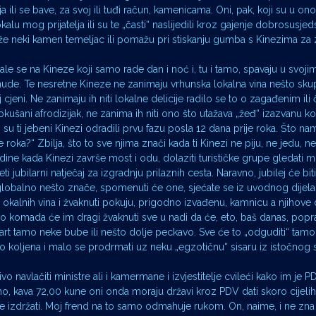
ili se bave, za svoj ili tuđi račun, kamenicama. Oni, pak, koji su u ono
lokalu mog prijatelja ili su te „časti“ naslijedili kroz gajenje dobrosusj
e neki kamen temeljac ili pomažu pri stiskanju gumba s Kinezima za z
i žale se na Kineze koji samo rade dan i noć i, tu i tamo, spavaju u svoj
onude. Te nesretne Kineze ne zanimaju vrhunska lokalna vina nešto sku
jeni. Ne zanimaju ih niti lokalne delicije radilo se to o zagađenim ili 
ušani afrodizijak, ne zanima ih niti ono što utažava „žeđ“ izazvanu 
su ti jebeni Kinezi odradili prvu fazu posla 12 dana prije roka. Što na
e roka?“ Zbilja, što to sve njima znači kada ti Kinezi ne piju, ne jedu, n
dine kada Kinezi završe most i odu, dolaziti turističke grupe gledati m
 jubilarni natječaj za izgradnju prilaznih cesta. Naravno, jubilej će biti
 globalno nešto znače, spomenuti će one, sjećate se iz uvodnog dijela,
h okalnih vina i žvaknuti pokuju, prigodno izvađenu, kamnicu a njihov
o komada će im dragi žvaknuti sve u nadi da će, eto, baš danas, poprav
vart tamo neke bube ili nešto dolje peckavo. Sve će to „odguditi“ tam
ko koljena i malo se prodrmati uz neku „egzotičnu“ sisaru iz istočnog 
ivo navlačiti ministre ali i kamermane i izvjestitelje cvileći kako im je P
ecimo, kava 72,00 kune oni onda moraju državi kroz PDV dati skoro cijel
e izdržati. Moj frend na to samo odmahuje rukom. On, naime, i ne zna 