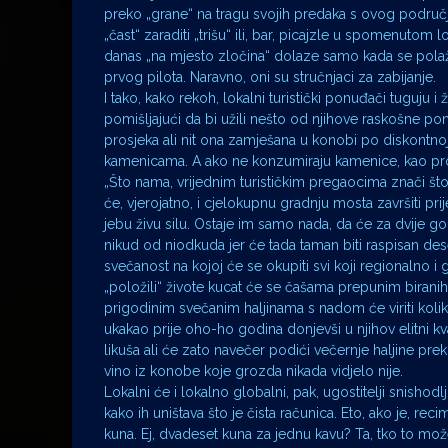
preko „grane“ na tragu svojih predaka s ovog područja 
„čast“ zaraditi „trišu“ ili, bar, picajzle u spomenutom 
danas „na mjesto zločina“ dolaze samo kada se polaž
prvog pilota. Naravno, oni su stručnjaci za zabijanje.
I tako, kako rekoh, lokalni turistički ponuđači tuguju 
pomišljajući da bi užili nešto od njihove raskošne p
prosjeka ali nit ona zamješana u konobi po diskontnoj c
kamenicama. A ako ne konzumiraju kamenice, kao prok
„Što nama, vrijednim turističkim pregaocima znači što 
će, vjerojatno, i cjelokupnu gradnju mosta završiti prij
jebu živu silu. Ostaje im samo nada, da će za dvije go
nikud od niodkuda jer će tada taman biti raspisan deseti
svečanost na kojoj će se okupiti svi koji regionalno i
„položili“ živote kucat će se čašama prepunim birani
prigodinim svečanim haljinama s nadom će viriti kolik
ukakao prije oho-ho godina donjevši u njihov elitni k
likuša ali će zato navečer podići večernje haljine pre
vino iz konobe koje grozda nikada vidjelo nije.
Lokalni će i lokalno globalni, pak, ugostitelji snishodlj
kako ih uništava što je čista računica. Eto, ako je, r
kuna. Ej, dvadeset kuna za jednu kavu? Ta, tko to mož