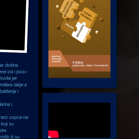
ar stotina
ne ića i pića i
živote jer
metara dalje a
akterija i
rina i,
Kinezi uopće ne
koji su
tske
tili ili su