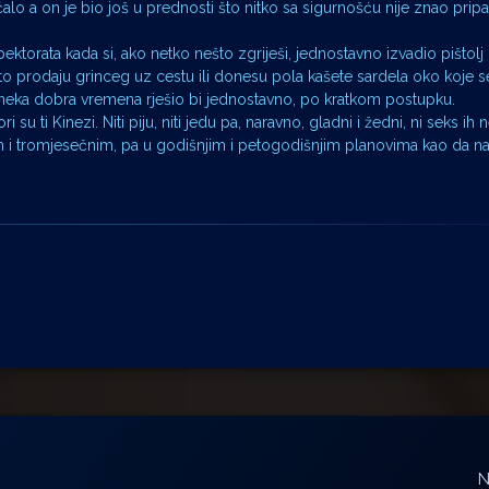
ćalo a on je bio još u prednosti što nitko sa sigurnošću nije znao pripa
ktorata kada si, ako netko nešto zgriješi, jednostavno izvadio pištolj i
što prodaju grinceg uz cestu ili donesu pola kašete sardela oko koje s
neka dobra vremena rješio bi jednostavno, po kratkom postupku.
u ti Kinezi. Niti piju, niti jedu pa, naravno, gladni i žedni, ni seks ih 
m i tromjesečnim, pa u godišnjim i petogodišnjim planovima kao da n
N