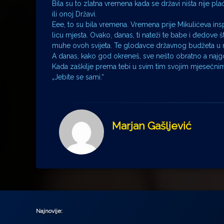
Bila su to zlatna vremena kada se državi ništa nije pla
ili onoj Državi.
Eee, to su bila vremena. Vremena prije Mikulićeva inspe
licu mjesta. Ovako, danas, ti nateži te babe i đedove 
muhe ovoh svijeta. Te glodavce državnog budžeta u 
A danas, kako god okreneš, sve nešto obratno a najgori s
Kada zaškilje prema tebi u svim tim svojim mjesečni
„Jebite se sami.“
Marjan Gašljević
Najnovije: