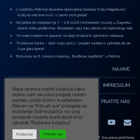
U središtu Petrinje otvorena obnovljena Galerija Krsto Hegedušić:
Kultura vraćena kući, u samo srce grada!
Od petka do nedjelje (31.7. – 2.8.2026.) Arheološki muzej u Zagrebu
otvara vrata građanima: Besplatan ulaz kao zaklon od toplinskog vala
‘Ni med cvetjem ni pravice’ na Aleji hrvatskih sportskih velikana
“Rubikova kocka – složi svoju priču”, projekt nastao iz potrebe da se
čuje glas djece!
Pozivnica na 6. Likovnu koloniju „Buđenje svjetlosti” u Petrinji
NAJAVE
IMPRESSUM
Naša stranica koristi kolačiće kako
bismo vam iskustvo posjete našem
portalu učinili bržim i kvalitetnijim.
PRATITE NAS
Klikom na "Prihvati sve" pristajete na
korištenje SVIH kolačića, no svoj
pristanak možete kontrolirati kroz
izbornik "Postavke kolačića".
Facebook
LinkedIn
YouTub
E-m
X.com
Postavke
Prihvati sve
© ZG-KULT. Sva prava pridržana.