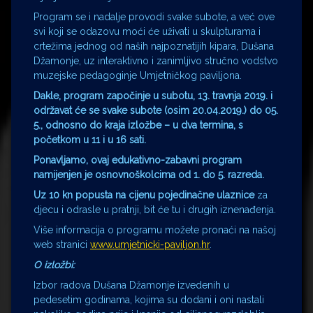
Program se i nadalje provodi svake subote, a već ove
svi koji se odazovu moći će uživati u skulpturama i
crtežima jednog od naših najpoznatijih kipara, Dušana
Džamonje, uz interaktivno i zanimljivo stručno vodstvo
muzejske pedagoginje Umjetničkog paviljona.
Dakle, program započinje u subotu, 13. travnja 2019. i
održavat će se svake subote (osim 20.04.2019.) do 05.
5., odnosno do kraja izložbe – u dva termina, s
početkom u 11 i u 16 sati.
Ponavljamo, ovaj edukativno-zabavni program
namijenjen je osnovnoškolcima od 1. do 5. razreda.
Uz 10 kn popusta na cijenu pojedinačne ulaznice
za
djecu i odrasle u pratnji, bit će tu i drugih iznenađenja.
Više informacija o programu možete pronaći na našoj
web stranici
www.umjetnicki-paviljon.hr
.
O izložbi:
Izbor radova Dušana Džamonje izvedenih u
pedesetim godinama, kojima su dodani i oni nastali