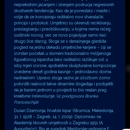
neprekidnim jačanjem i širenjem područja regresivnih
društvenih tendencija. Kao da je ponestalo i mašte i
volje da se koncipiraju radikalno novi stvaralački
principi i protokoli. Umjetnici su okrenuti recikliranju,
preslagivanju i preoblikovanju, u kojima nema ničeg
suštinski novog, već se novo pojavljuje samo kao
drugo lice starog. Stoga se s današnjega gledišta
pogled na jednu dekadu umjetničke karijere – čiji se
izvrstan početak u domeni tradicionalno mišljenoga
figurativnog kiparstva tako radikalno razlikuje od, u
istoj mjeri izvrsne, apstraktne skulpturalne kompozicije
izvedene deset godina kasnije – jednostavno doima
nadrealnim. Upravo stoga važno je izložbom zorno
potvrditi realnost takve dinamike događaja i podsjetiti
da je barem jednom u povijesti to bio realan prag
kreativne (re)evolucije. (
iz predgovora Branka
Franceschija
)
Dušan Džamonja, hrvatski kipar (Strumica, Makedonija,
31. I. 1928 – Zagreb, 14. I. 2009). Diplomirao na
Akademiji likovnih umjetnosti u Zagrebu 1951 (A.
Augustinčić). Bio je suradnik Majstorske radionice F.