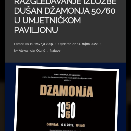
RAZGLEDAVANJE IZLOŽBE
Impressum
Milenko Strižak
DUŠAN DŽAMONJA 50/60
Drugi autori
Drugi autori
U UMJETNIČKOM
PAVILJONU
Matea Andrić
Ljiljana Lekanić-Kljaić
Posted on
11. travnja 2019.
Updated on
11. rujna 2022.
Kategorije:
by
Aleksandar Olujić
Najave
Željko Krznarić
Mario Lovreković
Miroslav Šantek