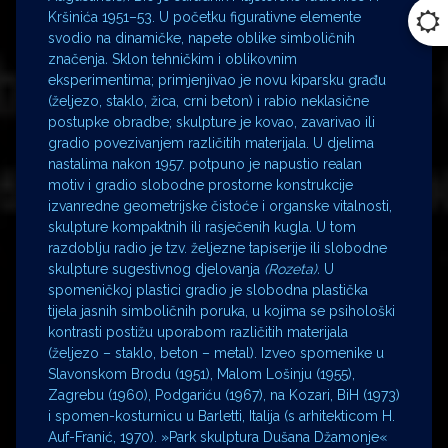
Kršinića 1951–53. U početku figurativne elemente
svodio na dinamičke, napete oblike simboličnih
značenja
.
Sklon tehničkim i oblikovnim
eksperimentima; primjenjivao je novu kiparsku građu
(željezo, staklo, žica, crni beton) i rabio neklasične
postupke obradbe; skulpture je kovao, zavarivao ili
gradio povezivanjem različitih materijala. U djelima
nastalima nakon 1957. potpuno je napustio realan
motiv i gradio slobodne prostorne konstrukcije
izvanredne geometrijske čistoće i organske vitalnosti,
skulpture kompaktnih ili rasječenih kugla
.
U tom
razdoblju radio je tzv. željezne tapiserije ili slobodne
skulpture sugestivnog djelovanja
(Rozeta).
U
spomeničkoj plastici gradio je slobodna plastička
tijela jasnih simboličnih poruka, u kojima se psihološki
kontrasti postižu uporabom različitih materijala
(željezo – staklo, beton – metal). Izveo spomenike u
Slavonskom Brodu (1951), Malom Lošinju (1955),
Zagrebu (1960), Podgariću (1967), na Kozari, BiH (1973)
i spomen-kosturnicu u Barletti, Italija (s arhitekticom H.
Auf-Franić, 1970). »Park skulptura Dušana Džamonje«