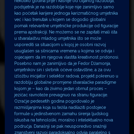
nekoliko godina prije i kasnije od ciljanog razdoblja,
podsjetnik je na razdoblje koje nije zanimljivo samo
kao početak karijere jednoga karizmatičnog umjetnika
već i kao trenutak u kojem se dogodio globalni
pomak relevantne umjetničke produkcije od figuracije
prema apstrakciji. Ne možemo se ne zapitati imali išta
u stvaralaštvu mladog umjetnika što se može
usporediti sa situacijom u kojoj je osobni razvoj
usuglašen sa silnicama vremena u kojima se odvija i
osjećajem da im njegova vlastita kreativnost pridonosi.
Posebno nam je zanimljivo da je Fedor Džamonja,
umjetnikov sin i skrbnik očeve ostavštine, a za ovu
izložbu inicijator i selektor radova, projekt pokrenuo u
razdoblju globalne promjene stvaralačke paradigme
kojom je – kao da živimo jedan obrnut proces –
jezičac ravnoteže prevagnuo na stranu figuracije.
Ozračje pedesetih godina pogodovalo je
razmišljanjima koja su težila nadilaziti postojeće
formule u jedinstvenom zamahu širenja ljudskog
iskustva na tehnološki, moralno i intelektualno nova
područja. Današnji se pak neusporedivo snažniji
znanstveni razvoj paradoksalno odvija paralelno s