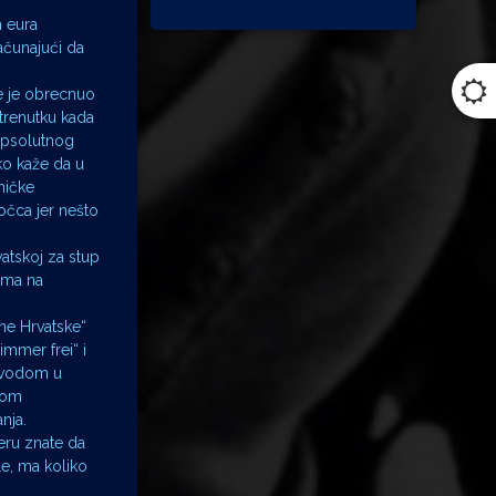
m eura
ačunajući da
se je obrecnuo
 trenutku kada
 apsolutnog
ko kaže da u
ničke
točca jer nešto
vatskoj za stup
kama na
ne Hrvatske“
immer frei“ i
 „vodom u
čkom
nja.
teru znate da
le, ma koliko