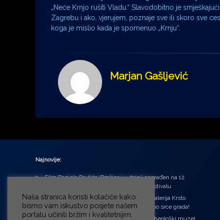
„Neće Krnjo rušiti Vladu.“ Slavodobitno je smješkajuć
Zagrebu i ako, vjerujem, poznaje sve ili skoro sve ce
koga je mislio kada je spomenuo „Krnju“.
Marjan Gašljević
Najnovije:
Film Daniela Pavlića ‘Prašina u vitrini’ nagrađen na 12.
Green Montenegro International Film Festivalu
Naša stranica koristi kolačiće kako
U središtu Petrinje otvorena obnovljena Galerija Krsto
bismo vam iskustvo posjete našem
Hegedušić: Kultura vraćena kući, u samo srce grada!
portalu učinili bržim i kvalitetnijim.
Od petka do nedjelje (31.7. – 2.8.2026.) Arheološki muzej