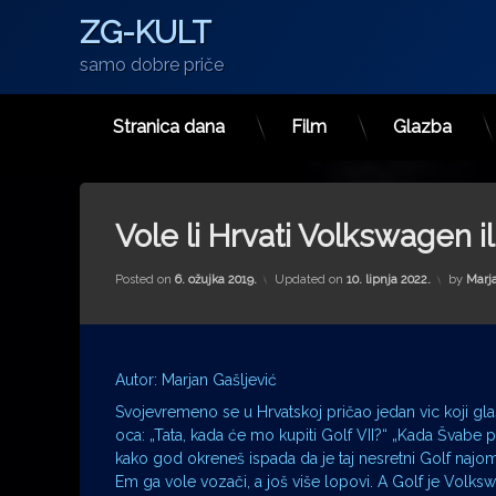
ZG-KULT
samo dobre priče
Stranica dana
Film
Glazba
Preskoči
na
sadržaj
Vole li Hrvati Volkswagen il
Posted on
6. ožujka 2019.
Updated on
10. lipnja 2022.
by
Marja
Autor: Marjan Gašljević
Svojevremeno se u Hrvatskoj pričao jedan vic koji glasi
oca: „Tata, kada će mo kupiti Golf VII?“ „Kada Švabe 
kako god okreneš ispada da je taj nesretni Golf najomi
Em ga vole vozači, a još više lopovi. A Golf je Volks