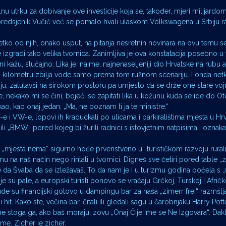
nu utrku za dobivanje ove investicije koja se, također, mjeri milijardo
redsjenik Vučić već se pomalo hvali ulaskom Volkswagena u Srbiju r
ci netko od njih, onako usput, na pitanja nesretnih novinara na ovu temu 
zgradi tako velika tvornica. Zanimljiva je ova konstatacija posebno u
oni kažu, slučajno. Lika je, naime, najnenaseljeniji dio Hrvatske na rubu
kilometru zbilja vode samo prema tom ružnom scenariju. I onda net
u, zalutavši na širokom prostoru pa umjesto da se drže one stare voj
 sve, nekako mi se čini, bojeći se zapitati lika u kožunu kuda se ide do O
kao, kao onaj jedan; „Ma, ne poznam ti ja te ministre.“
e i VW-e, lopovi ih kraduckali po ulicama i parkiralištima mjesta u Hr
ili „BMW“ pored kojeg bi žurili radnici s istovjetnim natpisima i ozna
a „mjesta nema“ sigurno hoće prvenstveno u „turističkom razvoju rural
u na naš način nego rintati u tvornici. Digneš sve četiri pored table „z
e da Švaba da se izležavaš. To da nam je i u turizmu godina počela s
 su pale, a europski turisti ponovo se vračaju Grčkoj, Turskoj i Afri
ude su financijski gotovo u dampingu bar za naša „zimerr frei“ razmšlja
 hit. Kako ste, večina bar, čitali ili gledali sagu u čarobnjaku Harry Pot
me stoga ga, ako baš moraju, zovu „Onaj Čije Ime se Ne Izgovara“. Dak
me. Zicher je zicher.