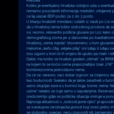
kvadrata.
Koliko je eventualno Hrvatska ozbiljno ušla u eventual
nemamo pouzdanih informacija međutim, srbijanski p
će taj ulazak BDP podići za 2 do 3 posto.
U trkanju hrvatskih ministara i ostalih iz vlasti po Li
da u Hrvatskoj nema toliko slobodnog prostora da se i
svi, recimo, relevantni političai gluvare po Lici, kako 
demografskog sloma jer 4 stanovnika po kvadratnom 
Hrvatskoj „nema mjesta“ istovremeno, u tom gluvarenj
maksime „kartu čitaj, seljaka pitaj“ oni lutaju li lutaju
nisu sigurni u kom bi ih smjeru lik uputio pa makr i re
Dakle, ma koliko se hrvatski građani „otimali“ za BMW-
na kojem bi se kočio svima prepoznatiljivi znak „VW“ 
kombinezonima jednostavno nema.
Da će se, naravno, naći dobar izgovor za činjenicu d
kao budućnosti. Svakako da je lakše zarađivati u turizm
samo skupljaš eure a u tvornici toga, bome, nema. N
ušima“ nekako se čuje samo u šaputanjima. Rezervacije
sredozemlju gdje se politička situacija smiruje a pon
Najnovija aktualnost o „slobodi javne riječi“ je apsoutni
se sveukupna čarobnjačka javnost boji izreći jedno i
se slobodno osjećao, neću izgovoriti niti zamjensko i