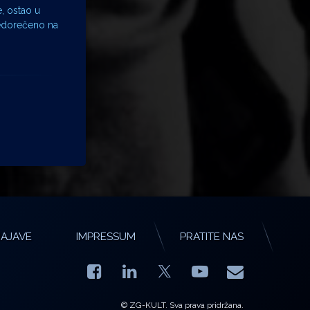
e, ostao u
 nedorečeno na
AJAVE
IMPRESSUM
PRATITE NAS
Facebook
LinkedIn
YouTube
E-mail
X.com
© ZG-KULT. Sva prava pridržana.