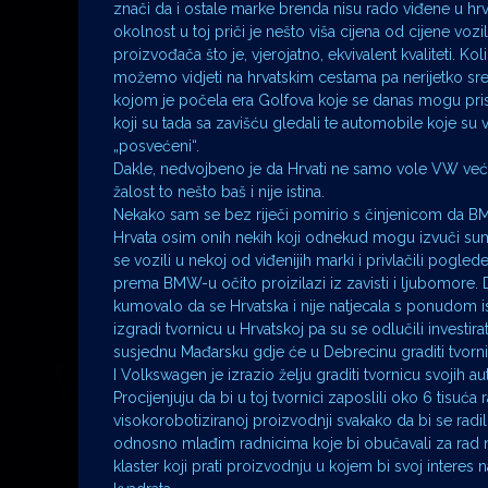
znači da i ostale marke brenda nisu rado viđene u h
okolnost u toj priči je nešto viša cijena od cijene vozi
proizvođača što je, vjerojatno, ekvivalent kvaliteti. Ko
možemo vidjeti na hrvatskim cestama pa nerijetko sre
kojom je počela era Golfova koje se danas mogu pris
koji su tada sa zavišću gledali te automobile koje su v
„posvećeni“.
Dakle, nedvojbeno je da Hrvati ne samo vole VW već g
žalost to nešto baš i nije istina.
Nekako sam se bez riječi pomirio s činjenicom da BM
Hrvata osim onih nekih koji odnekud mogu izvuči sumi
se vozili u nekoj od viđenijih marki i privlačili pogled
prema BMW-u očito proizilazi iz zavisti i ljubomore. Da
kumovalo da se Hrvatska i nije natjecala s ponudom
izgradi tvornicu u Hrvatskoj pa su se odlučili investira
susjednu Mađarsku gdje će u Debrecinu graditi tvornic
I Volkswagen je izrazio želju graditi tvornicu svojih 
Procijenjuju da bi u toj tvornici zaposlili oko 6 tisuća 
visokorobotiziranoj proizvodnji svakako da bi se radi
odnosno mlađim radnicima koje bi obučavali za rad na
klaster koji prati proizvodnju u kojem bi svoj interes n