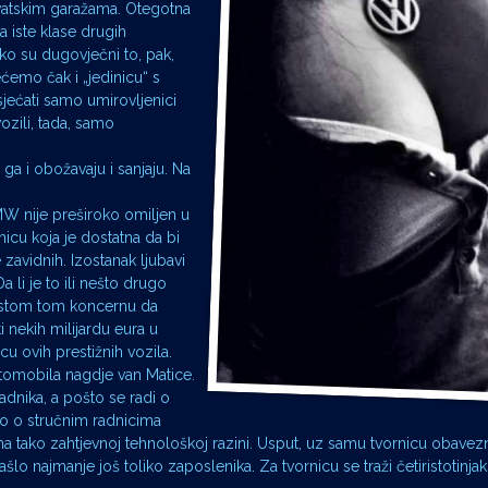
rvatskim garažama. Otegotna
la iste klase drugih
liko su dugovječni to, pak,
ćemo čak i „jedinicu“ s
jećati samo umirovljenici
ozili, tada, samo
a i obožavaju i sanjaju. Na
W nije preširoko omiljen u
cu koja je dostatna da bi
e zavidnih. Izostanak ljubavi
 li je to ili nešto drugo
 istom tom koncernu da
ti nekih milijardu eura u
u ovih prestižnih vozila.
automobila nagdje van Matice.
radnika, a pošto se radi o
lo o stručnim radnicima
 tako zahtjevnoj tehnološkoj razini. Usput, uz samu tvornicu obavezno
ašlo najmanje još toliko zaposlenika. Za tvornicu se traži četiristotinjak