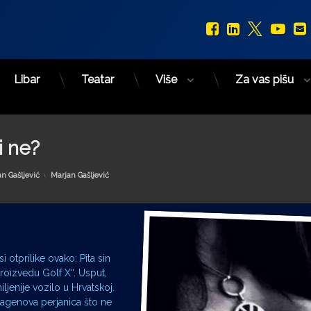
Facebook
LinkedIn
X.com
You
Libar
Teatar
Više
Za vas pišu
i ne?
Kategorije:
n Gašljević
Marjan Gašljević
 otprilike ovako: Pita sin
proizvedu Golf X“. Usput,
ljenije vozilo u Hrvatskoj.
wagenova perjanica što ne