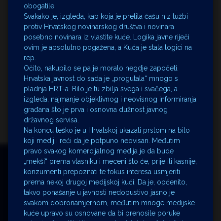
obogatile.
Svakako je, izgleda, kap koja je prelila čašu niz tužbi
protiv Hrvatskog novinarskog društva i novinara
posebno novinara iz vlastite kuće. Logika javne riječi
ovim je apsolutno pogažena, a Kuća je stala logici na
rep.
Očito, nakupilo se pa je moralo negdje započeti.
Hrvatska javnost do sada je „progutala“ mnogo s
pladnja HRT-a. Bilo je tu zbilja svega i svačega, a
izgleda, najmanje objektivnog i neovisnog informiranja
građana što je prva i osnovna dužnost javnog
državnog servisa.
Na koncu teško je u Hrvatskoj ukazati prstom na bilo
koji medij i reći da je potpuno neovisan. Međutim
pravo svakog komercijalnog medija je da bude
„mekši“ prema vlasniku i meceni što će, prije ili kasnije,
konzumenti prepoznati te fokus interesa usmjeriti
prema nekoj drugoj medijskoj kući. Da je, općenito,
takvo ponašanje u javnosti nedopustivo jasno je
svakom dobronamjernom, međutim mnoge medijske
kuće upravo su osnovane da bi prenosile poruke