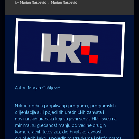
Impressum
Milenko Strižak
Kategorije:
by
Marjan Gašljević
Marjan Gašljević
Drugi autori
Drugi autori
Matea Andrić
Ljiljana Lekanić-Kljaić
Željko Krznarić
Mario Lovreković
Autor: Marjan Gašljević
Miroslav Šantek
Nakon godina propitivanja programa, programskih
orijentacija ali i pojedinih uredničkih zahvata i
novinarskih uradaka koji su javni servis HRT sveli na
minimalnu gledanost manju od većine drugih
komercijalnih televizija, dio hrvatske javnosti
okupljenih kako u pojedinim strankama i platformama