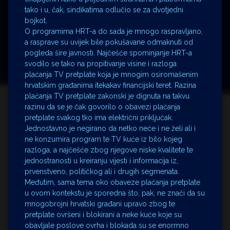
tako i u, čak, sindikatima odlučio se za dvotjedni
bojkot.
O programima HRT-a do sada je mnogo raspravljano,
a rasprave su uvijek bile pokušavane odmaknuti od
pogleda šire javnosti. Najčešće spominjanje HRT-a
svodilo se tako na propitivanje visine i razloga
plaćanja TV pretplate koja je mnogim osiromašenim
hrvatskim građanima itekakav financijski teret. Razina
plaćanja TV pretplate zakonski je dignuta na takvu
razinu da se je čak govorilo o obavezi plaćanja
pretplate svakog tko ima električni priključak.
Jednostavno je negirano da netko neće i ne želi ali i
ne konzumira program te TV kuće iz bilo kojeg
razloga, a najčešće zbog njegove niske kvalitete te
jednostranosti u kreiranju vijesti i informacija iz,
prvenstveno, političkog ali i drugih segmenata.
Međutim, sama tema oko obaveze plaćanja pretplate
u ovom kontekstu je sporedna što, pak, ne znači da su
mnogobrojni hrvatski građani upravo zbog te
pretplate ovršeni i blokirani a neke kuće koje su
obavljale poslove ovrha i blokada su se enormno