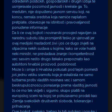
određenih političkih, gospodarskih i drugih lobija te
usmjeravale pozornost javnosti i kreirale ga. To,
međutim, nije dopušteno javnom servisu koji, na
koncu, nemala sredstva koja namiče naplatom
pretplate, obavezuje na istinitost i pravovaljanost
ponuđene informacije.
Da li će ovaj bojkot i novinarski prosvjed najavljen za
narednu subotu išta promijeniti teško je vjerovati jer
ovaj medijski mastadont živi i još će dugo živjeti na
otpacima nekih sustava u kojima, kako se vole hvaliti
neki ministri, ne prevladava znanje i kompetentnost
već sasvim nešto drugo itekako prepoznato kao
autohtoni hrvatski proizvod, podobnost.
Može li i smije li Hrvatska pokušati pod tepih pomesti
još jednu veliku sramotu koja je eskalirala ne samo
tužbama protiv vlastitih novinara već i samom
beskrupuloznošću ponašanja prema vlastitoj javnosti
to će mo tek vidjeti i, sigurno, skupo platiti na
europskoj sceni na kojoj se pokušavamo prodati kao
Zemlja svekolikih društvenih sloboda, tolerancije i
prihvaćanja.
Ovaj bojkot, svakako, trebao bi biti putokaz i poruka i