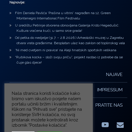
Najnovije:
Film Daniela Pavlića ‘Prašina u vitrini’ nagrađen na 12. Green
Montenegro International Film Festivalu
U središtu Petrinje otvorena obnovljena Galerija Krsto Hegedušić:
Kultura vraćena kući, u samo srce grada!
Od petka do nedjelje (31.7. – 2.8.2026.) Arheološki muzej u Zagrebu
otvara vrata građanima: Besplatan ulaz kao zaklon od toplinskog vala
‘Ni med cvetjem ni pravice’ na Aleji hrvatskih sportskih velikana
“Rubikova kocka – složi svoju priču”, projekt nastao iz potrebe da se
čuje glas djece!
NAJAVE
IMPRESSUM
Naša stranica koristi kolačiće kako
bismo vam iskustvo posjete našem
portalu učinili bržim i kvalitetnijim.
PRATITE NAS
Klikom na "Prihvati sve" pristajete na
korištenje SVIH kolačića, no svoj
pristanak možete kontrolirati kroz
izbornik "Postavke kolačića".
Facebook
LinkedIn
YouTub
E-m