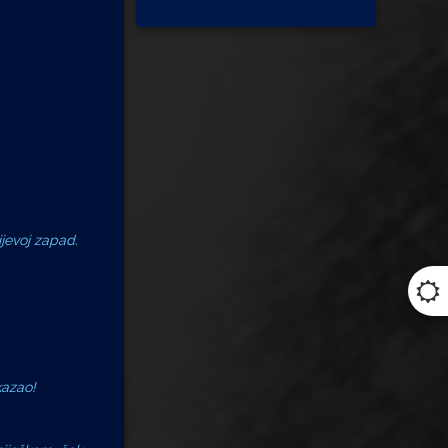
ijevoj zapad.
kazao!