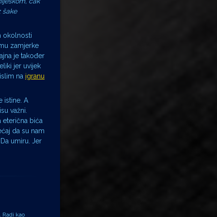
smiješkom, čak
z šake
h okolnosti
ilmu zamjerke
ajna je također
iki jer uvijek
mislim na
igranu
 istine. A
su važni.
 eterična bića
jećaj da su nam
 Da umiru. Jer
. Radi kao