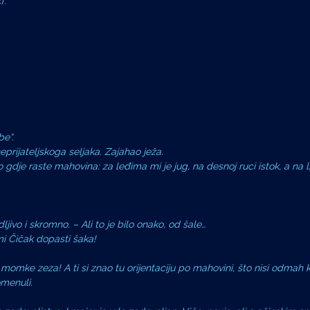
).
be“.
neprijateljskoga seljaka. Zajahao ježa.
dje raste mahovina: za leđima mi je jug, na desnoj ruci istok, a na l
jivo i skromno. – Ali to je bilo onako, od šale…
mi Čičak dopasti šaka!
 momke zeza! A ti si znao tu orijentaciju po mahovini, što nisi odmah 
omenuli.