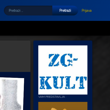
Pretraži:
Tube
E-mail
Prijava
VAM PREDSTAVLJA :