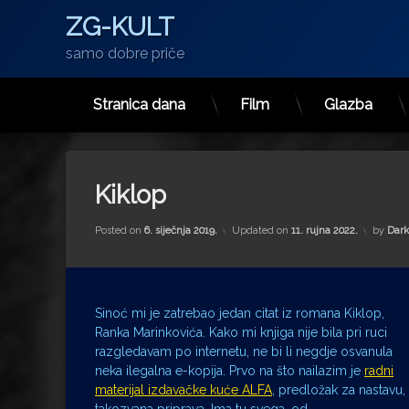
ZG-KULT
samo dobre priče
Stranica dana
Film
Glazba
Preskoči
na
sadržaj
Kiklop
Posted on
6. siječnja 2019.
Updated on
11. rujna 2022.
by
Dark
Sinoć mi je zatrebao jedan citat iz romana Kiklop,
Ranka Marinkovića. Kako mi knjiga nije bila pri ruci
razgledavam po internetu, ne bi li negdje osvanula
neka ilegalna e-kopija. Prvo na što nailazim je
radni
materijal izdavačke kuće ALFA
, predložak za nastavu,