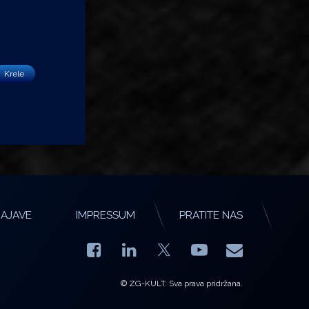
Krele
AJAVE
IMPRESSUM
PRATITE NAS
Facebook
LinkedIn
YouTube
E-mail
X.com
© ZG-KULT. Sva prava pridržana.