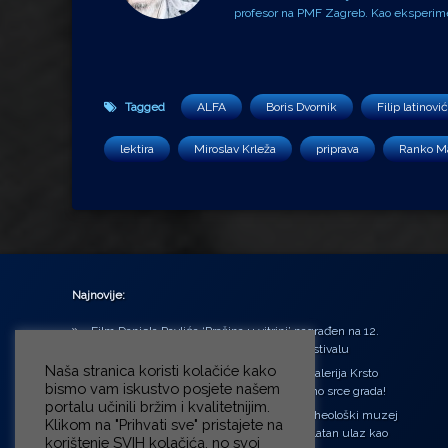
profesor na PMF Zagreb. Kao eksperiment
Tagged
ALFA
Boris Dvornik
Filip latinović
lektira
Miroslav Krleža
priprava
Ranko Ma
Najnovije:
Film Daniela Pavlića ‘Prašina u vitrini’ nagrađen na 12.
Green Montenegro International Film Festivalu
Naša stranica koristi kolačiće kako
U središtu Petrinje otvorena obnovljena Galerija Krsto
bismo vam iskustvo posjete našem
Hegedušić: Kultura vraćena kući, u samo srce grada!
portalu učinili bržim i kvalitetnijim.
Od petka do nedjelje (31.7. – 2.8.2026.) Arheološki muzej
Klikom na "Prihvati sve" pristajete na
u Zagrebu otvara vrata građanima: Besplatan ulaz kao
korištenje SVIH kolačića, no svoj