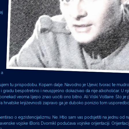
aj
 a
t čujem tu prispodobu. Kopam dalje. Navodno je Ujević tvorac te mudrol
u i gradu bespotrebno i neuspješno dokazivao da nije alkoholičar. U nj
je ponekad veoma lijepo znao uočiti ono bitno. Ali Viški Voltaire. Što je 
era hrvatske književnosti zapravo ga je duboko ponizio tom usporedbo
entirao o egzistencijalizmu. Ne. Htio sam vas podsjetiti na jednu od naj
venske vojske (Boris Dvornik) podučava vojnike orijentaciji. Orijentac