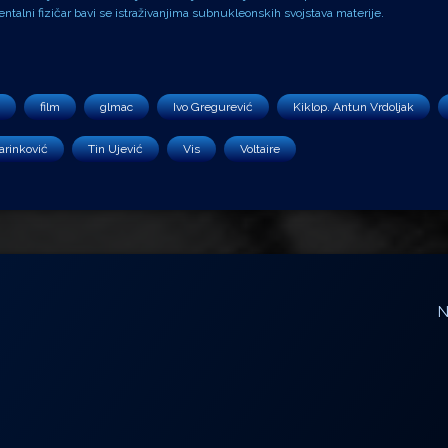
alni fizičar bavi se istraživanjima subnukleonskih svojstava materije.
film
glmac
Ivo Gregurević
Kiklop. Antun Vrdoljak
rinković
Tin Ujević
Vis
Voltaire
N