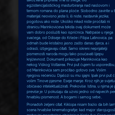
takozvana priprava. Ima tu svega, od
egzistencijalističkog masturbiranja nad naslovom i
temom romana do plana ploče. Slobodno zavirite u t
materijal neovisno jeste li, ili niste, nastavnik jezika;
pogotovu ako niste. Ukoliko nikad niste pročitali ni
stranicu Marinkovićeva teksta ovaj dokument može
vam dobro poslužiti kao ispričnica. Natrpaše u njega
svačega, od Odiseje do Krleže i Filipa Latinovića, pa
odmah bude kristalno jasno zašto danas djeca, a i
odrasli, izbjegavaju čitati. Samo iskreni neprijatelji
pismenosti naroda mogu tako poučavati lijepu
književnost. Dokument prikazuje Marinkovića kao
nekog Viškog Voltairea. Prvi put čujem tu usporedbu,
od Marinkovića sam pročitao gotovo sve. Volim
njegovu rečenicu. Dijalozi su mu sjajni. Ipak prvi pu
volim Tinove pjesme. Eseje manje. Kroz njih je svijet
običavao intelektualizirati. Prekoviše. Istina, u njima 
previše je. U pokušaju da uzvisi jedno od najvećih p
hrvatsku pismenost. A bogami i samog sebe…
Pronađoh željeni citat. Kiklopa nisam tražio da bih lam
scena hrvatske kinematografije; kad major starojugosla