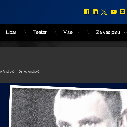
Facebook
LinkedIn
X.com
You
Libar
Teatar
Više
Za vas pišu
Kategorije:
o Androić
Darko Androić