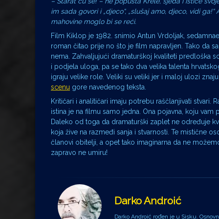
– Starat ću se! – ne popušta Krele, sjeda i ističe svoj
im sada govori i „djeco“, „slušaj amo, djeco, vidi ga!“ 
mahovine moglo bi se reći.
Film Kiklop je 1982. snimio Antun Vrdoljak, sedamnae
roman čitao prije no što je film napravljen. Tako da s
nema. Zahvaljujući dramaturškoj kvaliteti predloška sc
i podjela uloga, pa se tako dva velika talenta hrvatskog
igraju velike role. Veliki su veliki jer i maloj ulozi 
scenu
gore navedenog teksta.
Kritičari i analitičari imaju potrebu raščlanjivati stvar
istina je na filmu samo jedna. Ona pojavna, koju vam pr
Daleko od toga da dramaturški zaplet ne određuje kval
koja žive na razmeđi sanja i stvarnosti. Te mistične o
članovi obitelji, a opet tako imaginarna da ne možemo
zapravo ne umiru!
Darko Androić
Darko Androić rođen je u Sisku. Osnovnu 