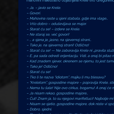
mahovini maestralno objašnjava Krele (Ivo Gregurević
– Ja. – javio se Krele.
– Govori.
– Mahovina raste u sjeni stabala, gdje ima vlage…
– Vrlo dobro – oduševljava se major.
– Starat ću se! – izdere se Krele.
– Ne staraj se, već govori!
– … a sjena je, jasno, na sjevernoj strani…
– Tako je, na sjevernoj strani! Odlično!
– Starat ću se! — Ne zaboravlja Krele ni „pravila služ
– E, pa sada odredi orijentaciju. Vidi, a onaj bi pitao 
– Kad znadem sjever, okrenem se njemu, to jest tamo g
– Tako je! Odlično!
– Starat ću se!
– Tko li te nazva “idiotom”, majku li mu blesavu?
– “Kreletom”, gospodine majore – popravlja Krele, stidl
– Nema tu šale! Nije ovo cirkus, bogamu! A onaj će 
– Ja nisam rekao, gospodine majore…
– Ćut! Znam ja, to su njegovi marifetluci! Najbolje mi
– Nisam se sjetio, gospodine majore, dok niste vi sp
– Dobro, sjedni.