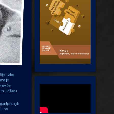
ije. Jako
ima je
previše,
m. I čitavu
briljantnijih
iju po