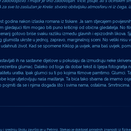
e zadovoljstvo. I major je vrlo zadovoljan. Viče, psuje, ali s očinskim 
A za sve to zaslužan je Krele: stvorio obiteljsku atmosferu ni iz čega, i
st godina nakon izlaska romana iz tiskare. Ja sam stjecajem povijesni
am gledajući film mogao biti puno kritičniji od obična gledatelja. No f
enarij gotovo briše svaku razliku između glavnih i epizodnih likova. Sj
 glumišta ukrste u jednoj, zapravo, marginalnoj sceni. No veliki nisu vel
znaju udahnuti život. Kad se spomene Kiklop ja uvijek, ama baš uvijek, po
i. Rastavljati ih na sastavne dijelove u pokušaju da izmudruju neke skrivene
ezentira glumac. Daleko od toga da dobar tekst ili lijepa fotografija ni
itetu uratka. Ipak glumci su ti po kojima filmove pamtimo. Glumci. Ta
sobe koje utjelovljuju naša maštanja. Ta bića tako stvarna da imamo os
 pojmiti da se i njima događa što i svima nama, ostalima. Smrtnicima.
i srednju školu završio je u Petrinji. Stekao je doktorat prirodnih znanosti iz fizike