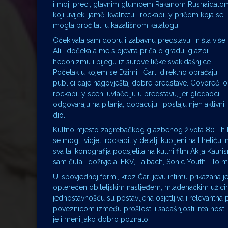
i moji preci, glavnim glumcem Rakanom Rushaidato
koji uvijek jamči kvalitetu i rockabilly pričom koja se
mogla pročitati u kazališnom katalogu.
Očekivala sam dobru i zabavnu predstavu i ništa više.
Ali… dočekala me slojevita priča o gradu, glazbi,
hedonizmu i bijegu iz surove ličke svakidašnjice.
Početak u kojem se Džimi i Čarli direktno obraćaju
publici daje nagovještaj dobre predstave. Govoreći o
rockabilly sceni uvlače ju u predstavu, jer gledaoci
odgovaraju na pitanja, dobacuju i postaju njen aktivni
dio.
Kultno mjesto zagrebačkog glazbenog života 80.-ih b
se mogli vidjeti rockabilly detalji kupljeni na Hreliću, 
sva ta ikonografija podsjetila na kultni film Akija Kaur
sam čula i doživjela: EKV, Laibach, Sonic Youth… To mi
U ispovjednoj formi, kroz Čarlijevu intimu prikazana 
opterećen obiteljskim nasljeđem, mladenačkim užic
jednostavnošću su postavljena osjetljiva i relevantna 
poveznicom između prošlosti i sadašnjosti, realnosti i
je i meni jako dobro poznato.