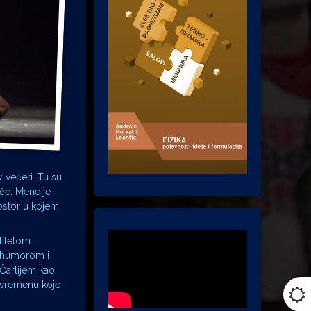
 večeri. Tu su
loče. Mene je
rostor u kojem
titetom
, humorom i
 Čarlijem kao
o vremenu koje