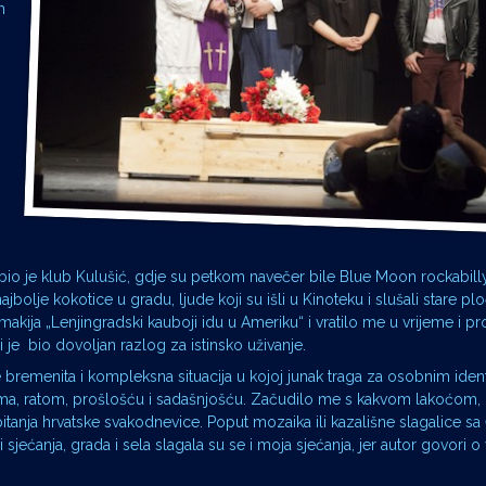
m
io je klub Kulušić, gdje su petkom navečer bile Blue Moon rockabilly
najbolje kokotice u gradu, ljude koji su išli u Kinoteku i slušali stare p
ismakija „Lenjingradski kauboji idu u Ameriku“ i vratilo me u vrijeme i p
 je bio dovoljan razlog za istinsko uživanje.
je bremenita i kompleksna situacija u kojoj junak traga za osobnim iden
ima, ratom, prošlošću i sadašnjošću. Začudilo me s kakvom lakoćom
pitanja hrvatske svakodnevice. Poput mozaika ili kazališne slagalice sa
 sjećanja, grada i sela slagala su se i moja sjećanja, jer autor govori 