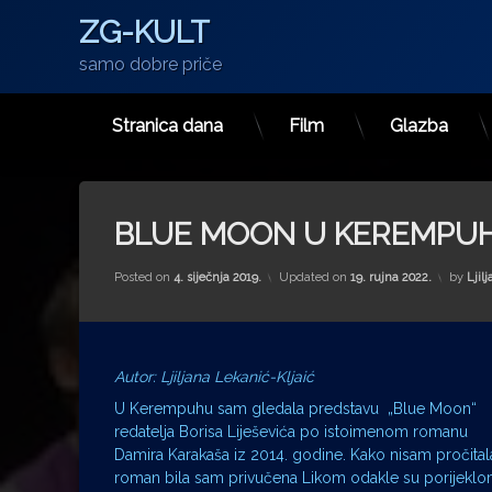
ZG-KULT
samo dobre priče
Stranica dana
Film
Glazba
Preskoči
na
sadržaj
BLUE MOON U KEREMPU
Posted on
4. siječnja 2019.
Updated on
19. rujna 2022.
by
Ljil
Autor: Ljiljana Lekanić-Kljaić
U Kerempuhu sam gledala predstavu „Blue Moon“
redatelja Borisa Liješevića po istoimenom romanu
Damira Karakaša iz 2014. godine. Kako nisam pročital
roman bila sam privučena Likom odakle su porijekl