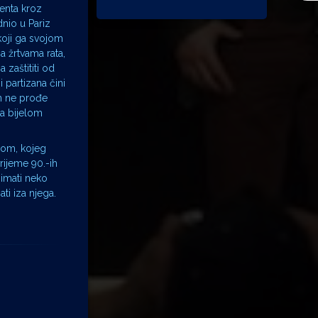
lenta kroz
dnio u Pariz
 koji ga svojom
a žrtvama rata,
 zaštititi od
 partizana čini
an ne prođe
na bijelom
enom, kojeg
rijeme 90.-ih
 imati neko
ti iza njega.