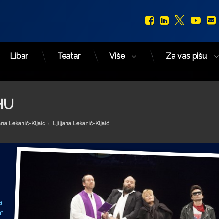
Facebook
LinkedIn
X.com
You
Libar
Teatar
Više
Za vas pišu
HU
Kategorije:
jana Lekanić-Kljaić
Ljiljana Lekanić-Kljaić
a
om