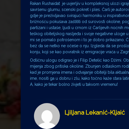
Rakan Rushaidat je uvjerljiv u kompleksnoj ulozi igraj
savršenu glumu, scenski pokret i ples. Čarli je autorov
gdje je preživljavao svirajući harmoniku u inspirativn
brižnošću pokušava zaštititi od surovosti okoline, pog
partizani i ustaše, ljudi u crnom iz Čarlijevih noćnih 
teškog obiteljskog nasljeđa i svoje negativne uloge u 
mi se pomalo potrošenom i to je dobro prikazano. Čud
bez da se netko ne očeše o nju. Izgleda da se prošlost
konju, koji se kao povratnik iz emigracije vraća u Z
Odličnu ulogu odigrao je i Filip Detelić kao Džimi. Ob
mijenja zbog pritiska okoline. Zbunjen odlaskom rodit
kad je promjena imena i odvajanje obitelji bila aktua
ime, nositi ga u dobru i zlu, kako točno kaže stara lat
A, kako je tekar bolno živjeti u takvom vremenu!
Ljiljana Lekanić-Kljaić