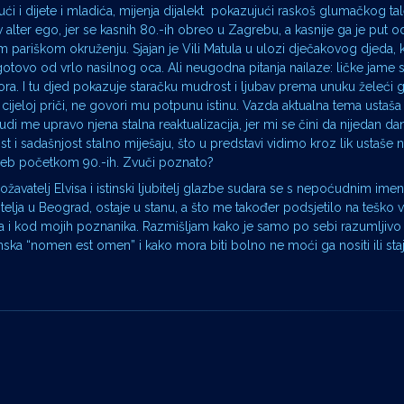
ući i dijete i mladića, mijenja dijalekt pokazujući raskoš glumačkog ta
 alter ego, jer se kasnih 80.-ih obreo u Zagrebu, a kasnije ga je put o
om pariškom okruženju. Sjajan je Vili Matula u ulozi dječakovog djeda,
otovo od vrlo nasilnog oca. Ali neugodna pitanja nailaze: ličke jame s
mora. I tu djed pokazuje staračku mudrost i ljubav prema unuku želeći ga
cijeloj priči, ne govori mu potpunu istinu. Vazda aktualna tema ustaša i
i me upravo njena stalna reaktualizacija, jer mi se čini da nijedan d
 i sadašnjost stalno miješaju, što u predstavi vidimo kroz lik ustaše 
agreb početkom 90.-ih. Zvuči poznato?
ožavatelj Elvisa i istinski ljubitelj glazbe sudara se s nepoćudnim im
elja u Beograd, ostaje u stanu, a što me također podsjetilo na teško v
lna i kod mojih poznanika. Razmišljam kako je samo po sebi razumljivo
inska “nomen est omen” i kako mora biti bolno ne moći ga nositi ili staja