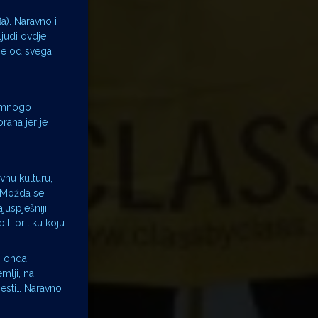
a). Naravno i
ljudi ovdje
ije od svega
e mnogo
rana jer je
vnu kulturu,
. Možda se,
juspješniji
ili priliku koju
To onda
mlji, na
jesti… Naravno