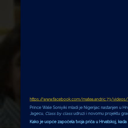
https://www.facebook.com/matea.andric.73/vi
Prince Wale Soniyiki mladi je Nigerijac nastanjen u Hr
Jagecu,
Class by class
udruzi i novomu projektu grad
Kako je uopće započela tvoja priča u Hrvatskoj, kada 