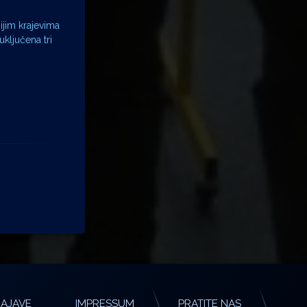
ijim krajevima
uključena tri
AJAVE
IMPRESSUM
PRATITE NAS