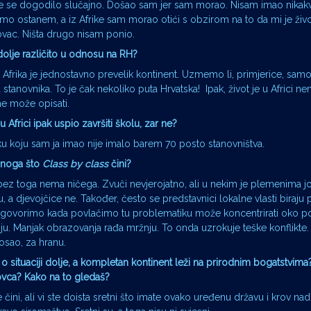
e se dogodilo slučajno. Došao sam jer sam morao. Nisam imao nikakv
da tamo ostanem, a iz Afrike sam morao otići s obzirom na to da mi je ži
ovac. Ništa drugo nisam ponio.
e dolje različito u odnosu na RH?
. Afrika je jednostavno prevelik kontinent. Uzmemo li, primjerice, sam
stanovnika. To je čak nekoliko puta Hrvatska! Ipak, život je u Africi 
 ne može opisati.
u Africi ipak uspio završiti školu, zar ne?
liku koju sam ja imao nije imalo barem 70 posto stanovništva.
 onoga što
Class by class
čini?
ez toga nema ničega. Zvuči nevjerojatno, ali u nekim je plemenima jo
 a djevojčice ne. Također, često se predstavnici lokalne vlasti biraju
u govorimo kada povlačimo tu problematiku može koncentrirati oko 
. Manjak obrazovanja rađa mržnju. To onda uzrokuje teške konflikte.
posao, za hranu.
t o situaciji dolje, a kompletan kontinent leži na prirodnim bogatstvima? 
novca? Kako na to gledaš?
ni, ali vi ste doista sretni što imate ovako uređenu državu i krov na