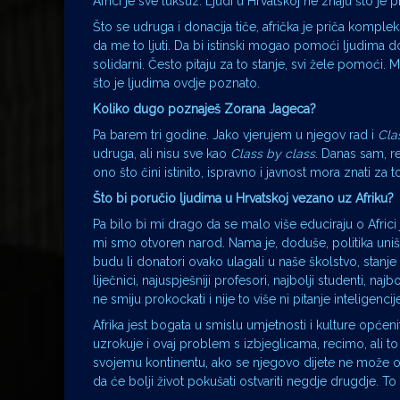
Africi je sve luksuz. Ljudi u Hrvatskoj ne znaju što je p
Što se udruga i donacija tiče, afrička je priča kompl
da me to ljuti. Da bi istinski mogao pomoći ljudima do
solidarni. Često pitaju za to stanje, svi žele pomoći. 
što je ljudima ovdje poznato.
Koliko dugo poznaješ Zorana Jageca?
Pa barem tri godine. Jako vjerujem u njegov rad i
Cla
udruga, ali nisu sve kao
Class by class
. Danas sam, r
ono što čini istinito, ispravno i javnost mora znati za t
Što bi poručio ljudima u Hrvatskoj vezano uz Afriku?
Pa bilo bi mi drago da se malo više educiraju o Africi
mi smo otvoren narod. Nama je, doduše, politika uništ
budu li donatori ovako ulagali u naše školstvo, stanje 
liječnici, najuspješniji profesori, najbolji studenti, naj
ne smiju prokockati i nije to više ni pitanje inteligenci
Afrika jest bogata u smislu umjetnosti i kulture općenit
uzrokuje i ovaj problem s izbjeglicama, recimo, ali to
svojemu kontinentu, ako se njegovo dijete ne može ob
da će bolji život pokušati ostvariti negdje drugdje. To bi