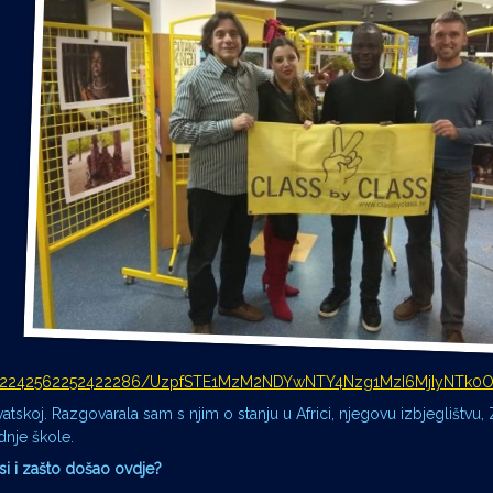
deos/2242562252422286/UzpfSTE1MzM2NDYwNTY4Nzg1MzI6MjIyNT
vatskoj. Razgovarala sam s njim o stanju u Africi, njegovu izbjeglištvu,
nje škole.
si i zašto došao ovdje?