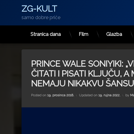
ZG-KULT
samo dobre priče
Stranica dana
Film
Glazba
Preskoči
na
sadržaj
PRINCE WALE SONIYIKI: 
ČITATI I PISATI KLJUČU,
NEMAJU NIKAKVU ŠANSU 
Posted on
19. prosinca 2018.
Updated on
19. rujna 2022.
by
Ma