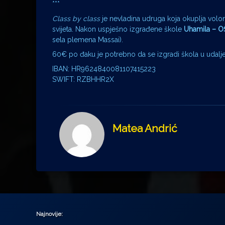
***
Class by class
je nevladina udruga koja okuplja volon
svijeta. Nakon uspješno izgrađene škole
Uhamila – O
sela plemena Massai).
60€ po đaku je potrebno da se izgradi škola u udalje
IBAN: HR9624840081107415223
SWIFT: RZBHHR2X
Matea Andrić
Najnovije: