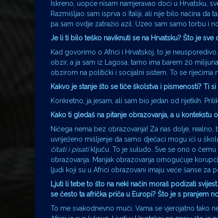
Iskreno, uopće nisam namjeravao doći u Hrvatsku, sv
Razmišljao sam isprva o Italiji, ali nije bilo načina 
pa sam ovdje zatražio azil. Uzeo sam samo torbu i n
Je li ti bilo teško naviknuti se na Hrvatsku? Što je sv
Kad govorimo o Africi i Hrvatskoj, to je neusporedivo
obzir, a ja sam iz Lagosa, tamo ima barem 20 milijuna 
obzirom na politički i socijalni sistem. To se riječima
Kakvo je stanje što se tiče školstva i pismenosti? Ti si 
Konkretno, ja jesam, ali sam bio jedan od rijetkih. Pri
Kako ti gledaš na pitanje obrazovanja, a u kontekstu
Ničega nema bez obrazovanja! Za nas dolje, realno, b
uvriježeno mišljenje da samo dječaci mogu ići u školu,
čitati i pisati
ključu. To je suludo. Sve se ono o čem
obrazovanja. Manjak obrazovanja omogućuje korupciju
ljudi koji su u Africi obrazovani imaju veće šanse za 
Ljuti li tebe to što na neki način moraš podizati svijes
se često ta afrička priča u Europi? Što je s pranjem 
To me svakodnevno muči. Vama se vjerojatno tako ne či