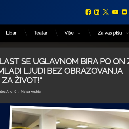
Facebook
LinkedIn
X.com
You
Libar
Teatar
Više
Za vas pišu
„VLAST SE UGLAVNOM BIRA PO ON
 A MLADI LJUDI BEZ OBRAZOVANJA
ZA ŽIVOT!“
Kategorije:
tea Andrić
Matea Andrić