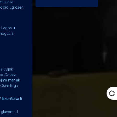
a izlaza.
vot bio ugrožen
o Lagos u
nemoguć s
š uvijek
 po
On zna
pojma manjak
 Osim toga,
Iskorištava li
d glavom. U