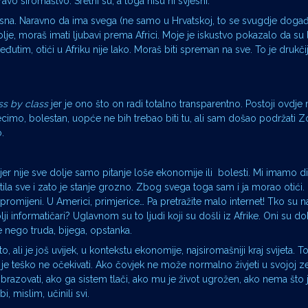
ravo siromaštvo. Sretni su, a toga nisu ni svjesni.
eksna. Naravno da ima svega (ne samo u Hrvatskoj, to se svugdje događ
lje, moraš imati ljubavi prema Africi. Moje je iskustvo pokazalo da su 
Međutim, otići u Afriku nije lako. Moraš biti spreman na sve. To je drukč
ss by class
jer je ono što on radi totalno transparentno. Postoji ovdj
ecimo, bolestan, uopće ne bih trebao biti tu, ali sam došao podržati Zo
o.
 jer nije sve dolje samo pitanje loše ekonomije ili bolesti. Mi imamo di
ila sve i zato je stanje grozno. Zbog svega toga sam i ja morao otići
promijeni. U Americi, primjerice… Pa pretražite malo internet! Tko su na
bolji informatičari? Uglavnom su to ljudi koji su došli iz Afrike. Oni su dob
je nego truda, bijega, opstanka.
o, ali je još uvijek, u kontekstu ekonomije, najsiromašniji kraj svijeta. 
 je teško ne očekivati. Ako čovjek ne može normalno živjeti u svojoj ze
razovati, ako ga sistem tlači, ako mu je život ugrožen, ako nema što 
, mislim, učinili svi.