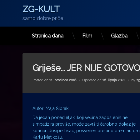
ZG-KULT
samo dobre priče
Stranica dana
Film
Glazba
Preskoči
na
sadržaj
Griješe… JER NIJE GOTOV
Posted on
11. prosinca 2018.
Updated on
16. lipnja 2022.
by
zg
Autor: Maja Šiprak
Da jedan ponedjeljak, koji većina zaposlenih ne
simpatizira previše, može završiti čarobno dokaz je
koncert Josipe Lisac, posvećen prerano preminulom
Karlu Metikošu.