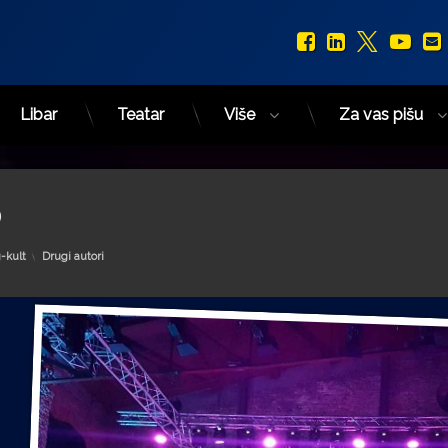
Facebook
LinkedIn
X.com
You
Libar
Teatar
Više
Za vas pišu
O
Kategorije:
-kult
Drugi autori