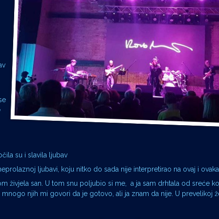
av
se
e
čila su i slavila ljubav
eprolaznoj ljubavi, koju nitko do sada nije interpretirao na ovaj i ovaka
obom živjela san. U tom snu poljubio si me, a ja sam drhtala od sreće ko
mnogo njih mi govori da je gotovo, ali ja znam da nije. U prevelikoj že