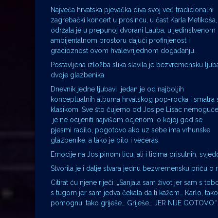
Najveća hrvatska pjevačka diva svoj već tradicionalni
zagrebački koncert u prosincu, u čast Karla Metikoša,
održala je u prepunoj dvorani Lauba, u jedinstvenom
ambijentalnom prostoru dajući profinjenost i
gracioznost ovom hvalevrijednom događanju.
Postavljena izložba slika slavila je bezvremensku ljub
dvoje glazbenika.
Dnevnik jedne ljubavi jedan je od najboljih
konceptualnih albuma hrvatskog pop-rocka i smatra 
klasikom. Sve što čujemo od Josipe Lisac nemoguć
je ne ocijeniti najvišom ocjenom, o kojoj god se
pjesmi radilo, pogotovo ako uz sebe ima vrhunske
glazbenike, a tako je bilo i večeras.
Emocije na Josipinom licu, ali i licima prisutnih, svjedo
Stvorila je i dalje stvara jednu bezvremensku priču o n
Citirat ću njene riječi: „Sanjala sam život jer sam s t
s tugom jer sam jedva čekala da ti kažem… Karlo, tako 
pomognu, tako griješe… Griješe… JER NIJE GOTOVO.“