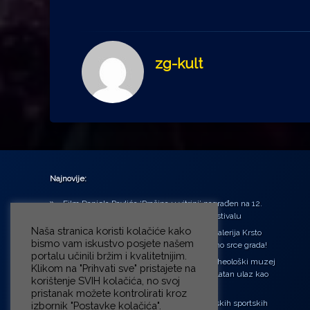
zg-kult
Najnovije:
Film Daniela Pavlića ‘Prašina u vitrini’ nagrađen na 12.
Green Montenegro International Film Festivalu
Naša stranica koristi kolačiće kako
U središtu Petrinje otvorena obnovljena Galerija Krsto
bismo vam iskustvo posjete našem
Hegedušić: Kultura vraćena kući, u samo srce grada!
portalu učinili bržim i kvalitetnijim.
Od petka do nedjelje (31.7. – 2.8.2026.) Arheološki muzej
Klikom na "Prihvati sve" pristajete na
u Zagrebu otvara vrata građanima: Besplatan ulaz kao
korištenje SVIH kolačića, no svoj
zaklon od toplinskog vala
pristanak možete kontrolirati kroz
‘Ni med cvetjem ni pravice’ na Aleji hrvatskih sportskih
izbornik "Postavke kolačića".